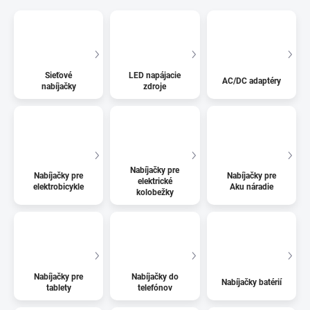
Sieťové
LED napájacie
AC/DC adaptéry
nabíjačky
zdroje
Nabíjačky pre
Nabíjačky pre
Nabíjačky pre
elektrické
elektrobicykle
Aku náradie
kolobežky
Nabíjačky pre
Nabíjačky do
Nabíjačky batérií
tablety
telefónov