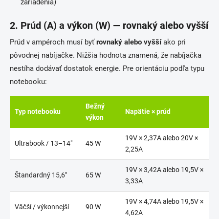
zariadenia)
2. Prúd (A) a výkon (W) — rovnaký alebo vyšší
Prúd v ampéroch musí byť
rovnaký alebo vyšší
ako pri
pôvodnej nabíjačke. Nižšia hodnota znamená, že nabíjačka
nestíha dodávať dostatok energie. Pre orientáciu podľa typu
notebooku:
Bežný
Typ notebooku
Napätie × prúd
výkon
19V × 2,37A alebo 20V ×
Ultrabook / 13–14"
45 W
2,25A
19V × 3,42A alebo 19,5V ×
Štandardný 15,6"
65 W
3,33A
19V × 4,74A alebo 19,5V ×
Väčší / výkonnejší
90 W
4,62A