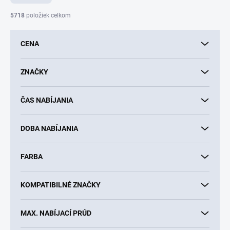
n
i
5718
položiek celkom
e
p
CENA
r
o
d
ZNAČKY
u
k
ČAS NABÍJANIA
t
o
v
DOBA NABÍJANIA
FARBA
KOMPATIBILNÉ ZNAČKY
MAX. NABÍJACÍ PRÚD