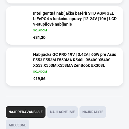
Inteligentná nabíjačka batérií STD AGM GEL
LiFePO4 s funkciou opravy |12-24V |10A | LCD |
9-stupňové nabíjanie
SKLADOM
€31,30
Nabíjačka GC PRO 19V | 3.42A | 65W pre Asus
F553 F553M F553MA R540L R540S X540S
X553 X553M X553MA ZenBook UX303L
SKLADOM
€19,86
R
a
NAJPREDÁVANEJŠIE
NAJLACNEJŠIE
NAJDRAHŠIE
d
e
ABECEDNE