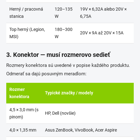
Herný / pracovná
120–135
19V × 6,32A alebo 20V ×
stanica
W
6,75A
Top herný (Legion,
180–300
20V × 9A až 20V × 15A
MSI)
W
3. Konektor — musí rozmerovo sedieť
Rozmery konektora sú uvedené v popise každého produktu.
Odmerať sa dajú posuvným meradlom:
Rozmer
Typické značky / modely
konektora
4,5 × 3,0 mm (s
HP, Dell (novšie)
pinom)
4,0 × 1,35 mm
Asus ZenBook, VivoBook, Acer Aspire