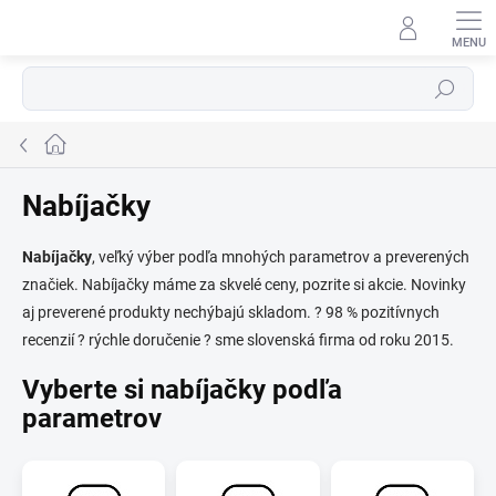
Prejsť
na
obsah
Hľadať
Domov
Nabíjačky
Nabíjačky
, veľký výber podľa mnohých parametrov a preverených
značiek. Nabíjačky máme za skvelé ceny, pozrite si akcie. Novinky
⬇
AI asistent · online
aj preverené produkty nechýbajú skladom. ? 98 % pozitívnych
recenzií ? rýchle doručenie ? sme slovenská firma od roku 2015.
Vyberte si nabíjačky podľa
parametrov