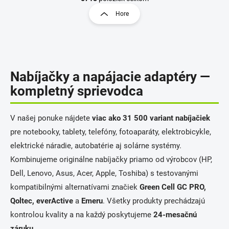
l
r
Hore
á
á
d
n
a
k
c
o
i
e
v
Nabíjačky a napájacie adaptéry —
p
a
r
kompletný sprievodca
n
v
i
k
e
y
V našej ponuke nájdete
viac ako 31 500 variant nabíjačiek
v
pre notebooky, tablety, telefóny, fotoaparáty, elektrobicykle,
ý
p
elektrické náradie, autobatérie aj solárne systémy.
i
Kombinujeme originálne nabíjačky priamo od výrobcov (HP,
s
u
Dell, Lenovo, Asus, Acer, Apple, Toshiba) s testovanými
kompatibilnými alternatívami značiek
Green Cell GC PRO,
Qoltec, everActive
a
Emeru
. Všetky produkty prechádzajú
kontrolou kvality a na každý poskytujeme
24-mesačnú
záruku
.