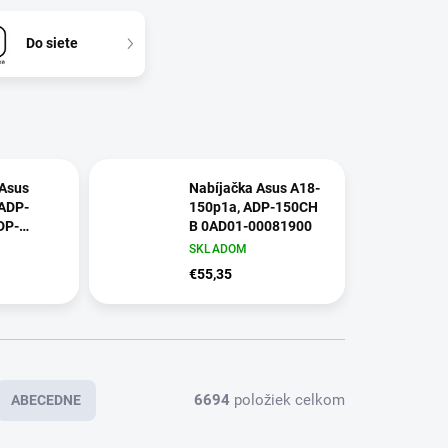
Do siete
 Asus
Nabíjačka Asus A18-
ADP-
150p1a, ADP-150CH
DP-
B 0AD01-00081900
DP-45BW
SKLADOM
€55,35
6694
položiek celkom
ABECEDNE