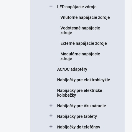
n
LED napájacie zdroje
e
l
Vnútorné napájacie zdroje
Vodotesné napájacie
zdroje
Externé napájacie zdroje
Modulárne napájacie
zdroje
AC/DC adaptéry
Nabíjačky pre elektrobicykle
Nabíjačky pre elektrické
kolobežky
Nabíjačky pre Aku náradie
Nabíjačky pre tablety
Nabíjačky do telefónov