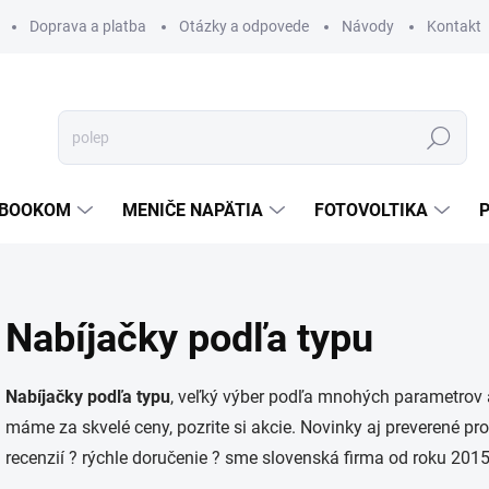
Doprava a platba
Otázky a odpovede
Návody
Kontakt
Hľadať
TEBOOKOM
MENIČE NAPÄTIA
FOTOVOLTIKA
Nabíjačky podľa typu
Nabíjačky podľa typu
, veľký výber podľa mnohých parametrov 
máme za skvelé ceny, pozrite si akcie. Novinky aj preverené p
recenzií ? rýchle doručenie ? sme slovenská firma od roku 2015