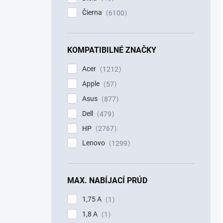
Čierna
6100
KOMPATIBILNÉ ZNAČKY
Acer
1212
Apple
57
Asus
877
Dell
479
HP
2767
Lenovo
1299
MAX. NABÍJACÍ PRÚD
1,75 A
1
1,8 A
1