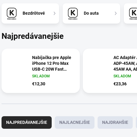
Bezdrôtové
Do auta
Najpredávanejšie
Nabíjačka pre Apple
AC Adaptér
iPhone 12 Pro Max
ADP-45AW, 
USB-C 20W Fast
45AW AA, A
Charg + Kábel USB
45AWAA, A
SKLADOM
SKLADOM
typ C
45 W 19V
€12,30
€23,36
R
a
NAJPREDÁVANEJŠIE
NAJLACNEJŠIE
NAJDRAHŠIE
d
e