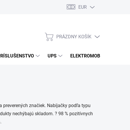
EUR
Podmienky ochrany osobných údajov
Súbory cookies
Rekla
PRÁZDNY KOŠÍK
NÁKUPNÝ
KOŠÍK
PRÍSLUŠENSTVO
UPS
ELEKTROMOBILITA
O
a preverených značiek. Nabíjačky podľa typu
rodukty nechýbajú skladom. ? 98 % pozitívnych
.