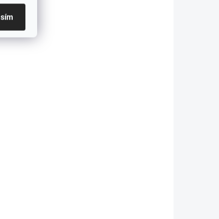
SKLADOM
SKLADOM
asím
AC Adaptér
AC Adaptér
Asus X412UA,
Asus X553M,
VivoBook 15
X556UA,
X505ZA,
Chromebook
X509UA,
C200M,
€23,36
€23,36
X510UA 45 W
C200MA 45 W
18,99 bez DPH
€18,99 bez DPH
19V
19V
Do košíka
Do košíka
ýkon: 45 W |
Výkon: 45 W |
apätie: 19 V | Prúd:
Napätie: 19 V | Prúd:
,37 A | Konektor:
2,37 A | Konektor:
krúhly (4,0 - 1,35
Okrúhly (4,0 - 1,35
m) Najvyššia
mm) Najvyššia
valita...
kvalita...