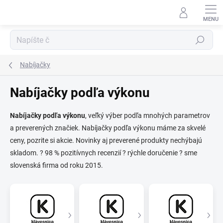
Prejsť
na
obsah
Hľadať
Nabíjačky
Nabíjačky podľa výkonu
⬇
Nabíjačky podľa výkonu
, veľký výber podľa mnohých parametrov
AI asistent · online
a preverených značiek. Nabíjačky podľa výkonu máme za skvelé
ceny, pozrite si akcie. Novinky aj preverené produkty nechýbajú
skladom. ? 98 % pozitívnych recenzií ? rýchle doručenie ? sme
slovenská firma od roku 2015.