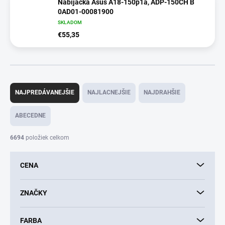
Nabíjačka Asus A18-150p1a, ADP-150CH B
0AD01-00081900
SKLADOM
€55,35
R
a
NAJPREDÁVANEJŠIE
NAJLACNEJŠIE
NAJDRAHŠIE
d
e
ABECEDNE
n
i
6694
položiek celkom
e
p
CENA
r
o
d
ZNAČKY
u
k
FARBA
t