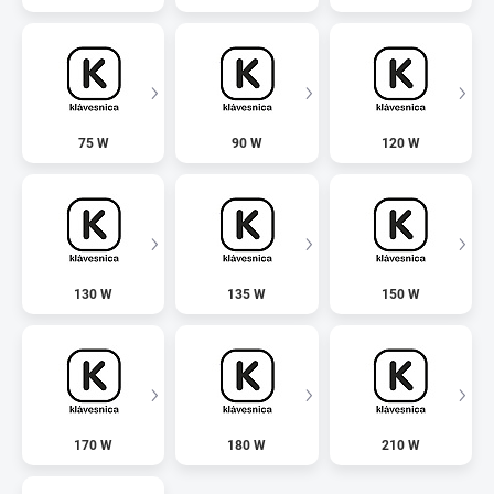
75 W
90 W
120 W
130 W
135 W
150 W
170 W
180 W
210 W