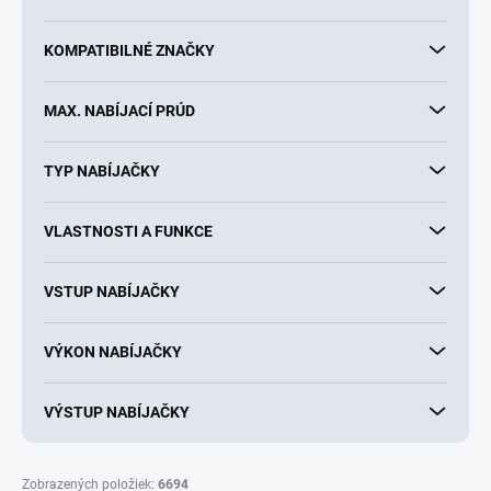
o
v
KOMPATIBILNÉ ZNAČKY
MAX. NABÍJACÍ PRÚD
TYP NABÍJAČKY
VLASTNOSTI A FUNKCE
VSTUP NABÍJAČKY
VÝKON NABÍJAČKY
VÝSTUP NABÍJAČKY
Zobrazených položiek:
6694