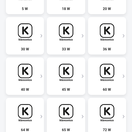
5 W
18 W
20 W
30 W
33 W
36 W
40 W
45 W
60 W
64 W
65 W
72 W