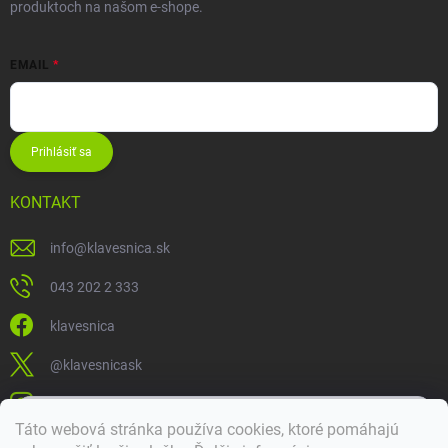
produktoch na našom e-shope.
EMAIL
Prihlásiť sa
KONTAKT
info
@
klavesnica.sk
043 202 2 333
klavesnica
@klavesnicask
klavesnica_sk
×
Táto webová stránka používa cookies, ktoré pomáhajú
Dobrý deň! 👋 Pomôžem vám nájsť správny diel. Napíšte mi.