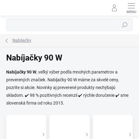
Prejsť
na
obsah
Hľadať
Nabíjačky
Nabíjačky 90 W
⬇
Nabíjačky 90 W
, veľký výber podľa mnohých parametrov a
AI asistent · online
preverených značiek. Nabíjačky 90 W máme za skvelé ceny,
pozrite si akcie. Novinky aj preverené produkty nechýbajú
skladom. ✔️ 98 % pozitivných recenzií ✔️ rýchle doručenie ✔️ sme
slovenská firma od roku 2015.