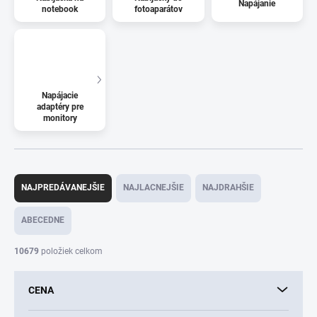
Napájanie
notebook
fotoaparátov
Napájacie
adaptéry pre
monitory
R
a
NAJPREDÁVANEJŠIE
NAJLACNEJŠIE
NAJDRAHŠIE
d
e
ABECEDNE
n
i
10679
položiek celkom
e
p
CENA
r
o