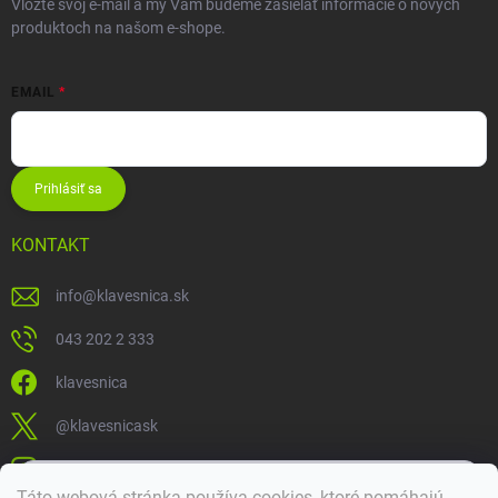
Vložte svoj e-mail a my Vám budeme zasielať informácie o nových
produktoch na našom e-shope.
EMAIL
Prihlásiť sa
KONTAKT
info
@
klavesnica.sk
043 202 2 333
klavesnica
@klavesnicask
klavesnica_sk
×
Táto webová stránka používa cookies, ktoré pomáhajú