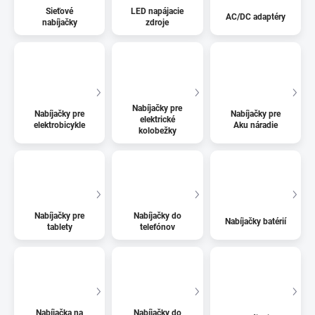
Sieťové
LED napájacie
AC/DC adaptéry
nabíjačky
zdroje
Nabíjačky pre
Nabíjačky pre
Nabíjačky pre
elektrické
elektrobicykle
Aku náradie
kolobežky
Nabíjačky pre
Nabíjačky do
Nabíjačky batérií
tablety
telefónov
Nabíjačka na
Nabíjačky do