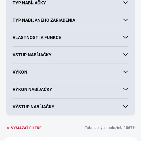
TYP NABÍJAČKY
TYP NABÍJANÉHO ZARIADENIA
VLASTNOSTI A FUNKCE
VSTUP NABÍJAČKY
VÝKON
VÝKON NABÍJAČKY
VÝSTUP NABÍJAČKY
Zobrazených položiek:
10679
VYMAZAŤ FILTRE
V