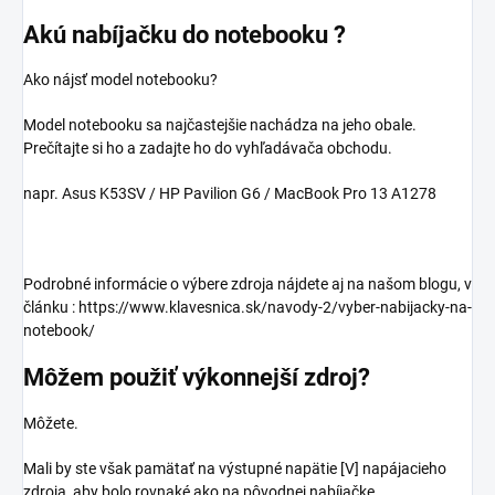
Akú nabíjačku do notebooku ?
Ako nájsť model notebooku?
Model notebooku sa najčastejšie nachádza na jeho obale.
Prečítajte si ho a zadajte ho do vyhľadávača obchodu.
napr. Asus K53SV / HP Pavilion G6 / MacBook Pro 13 A1278
Podrobné informácie o výbere zdroja nájdete aj na našom blogu, v
článku : https://www.klavesnica.sk/navody-2/vyber-nabijacky-na-
notebook/
Môžem použiť výkonnejší zdroj?
Môžete.
Mali by ste však pamätať na výstupné napätie [V] napájacieho
zdroja, aby bolo rovnaké ako na pôvodnej nabíjačke.