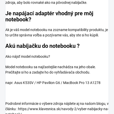
zdroja, aby bolo rovnaké ako na pôvodnej nabíjačke.
Je napájací adaptér vhodný pre môj
notebook?
Ak je váš model notebooku na zozname kompatibility produktu, je
to určite správna voľba a pozývame vás, aby ste si ho kúpili.
Akú nabíjačku do notebooku ?
Ako nájsť model notebooku?
Model notebooku sa najčastejšie nachádza na jeho obale.
Prečítajte si ho a zadajte ho do vyhľadávača obchodu.
napr. Asus K53SV / HP Pavilion G6 / MacBook Pro 13 A1278
Podrobné informácie o výbere zdroja nájdete aj na našom blogu, v
článku : https://www.klavesnica.sk/navody-2/vyber-nabijacky-na-