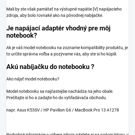
Mali by ste však pamätať na výstupné napätie [V] napájacieho
zdroja, aby bolo rovnaké ako na pôvodnej nabíjačke.
Je napájací adaptér vhodný pre môj
notebook?
Ak je váš model notebooku na zozname kompatibility produktu, je
to určite správna voľba a pozývame vás, aby ste si ho kúpili.
Akú nabíjačku do notebooku ?
Ako nájsť model notebooku?
Model notebooku sa najčastejšie nachádza na jeho obale.
Prečítajte si ho a zadajte ho do vyhľadávača obchodu.
napr. Asus K53SV / HP Pavilion G6 / MacBook Pro 13 A1278
Podrobné informácie o výbere zdroja nájdete aj na našom blogu, v