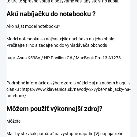
to určite správna voľba a pozývame vás, aby ste si ho kúpili.
Akú nabíjačku do notebooku ?
Ako nájsť model notebooku?
Model notebooku sa najčastejšie nachádza na jeho obale.
Prečítajte si ho a zadajte ho do vyhľadávača obchodu.
napr. Asus K53SV / HP Pavilion G6 / MacBook Pro 13 A1278
Podrobné informácie o výbere zdroja nájdete aj na našom blogu, v
článku : https://www.klavesnica.sk/navody-2/vyber-nabijacky-na-
notebook/
Môžem použiť výkonnejší zdroj?
Môžete.
Mali by ste však pamätať na výstupné napätie [V] napájacieho