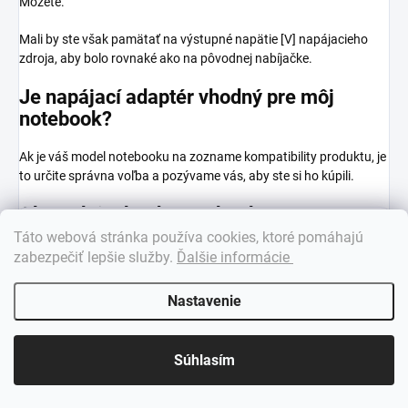
Môžete.
Mali by ste však pamätať na výstupné napätie [V] napájacieho
zdroja, aby bolo rovnaké ako na pôvodnej nabíjačke.
Je napájací adaptér vhodný pre môj
notebook?
Ak je váš model notebooku na zozname kompatibility produktu, je
to určite správna voľba a pozývame vás, aby ste si ho kúpili.
Akú nabíjačku do notebooku ?
×
Táto webová stránka používa cookies, ktoré pomáhajú
Dobrý deň! 👋 Pomôžem vám nájsť správny diel. Napíšte mi.
Ako nájsť model notebooku?
zabezpečiť lepšie služby
.
Ďalšie informácie
Model notebooku sa najčastejšie nachádza na jeho obale.
Nastavenie
Prečítajte si ho a zadajte ho do vyhľadávača obchodu.
napr. Asus K53SV / HP Pavilion G6 / MacBook Pro 13 A1278
Súhlasím