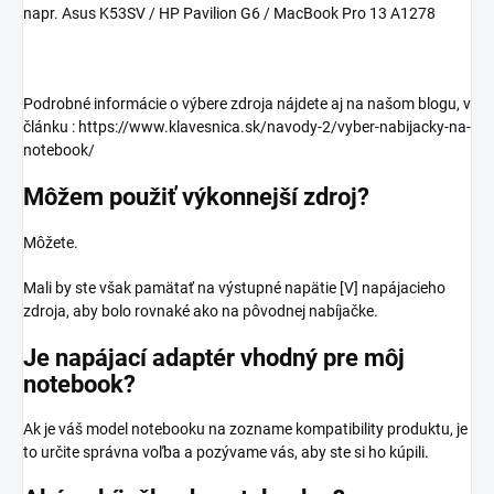
napr. Asus K53SV / HP Pavilion G6 / MacBook Pro 13 A1278
Podrobné informácie o výbere zdroja nájdete aj na našom blogu, v
článku : https://www.klavesnica.sk/navody-2/vyber-nabijacky-na-
notebook/
Môžem použiť výkonnejší zdroj?
Môžete.
Mali by ste však pamätať na výstupné napätie [V] napájacieho
zdroja, aby bolo rovnaké ako na pôvodnej nabíjačke.
Je napájací adaptér vhodný pre môj
notebook?
Ak je váš model notebooku na zozname kompatibility produktu, je
to určite správna voľba a pozývame vás, aby ste si ho kúpili.