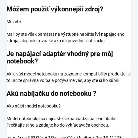
Môžem použiť výkonnejší zdroj?
Môžete.
Mali by ste však pamätať na výstupné napätie [V] napájacieho
zdroja, aby bolo rovnaké ako na pôvodnej nabíjačke.
Je napájací adaptér vhodný pre môj
notebook?
Ak je váš model notebooku na zozname kompatibility produktu, je
to určite správna voľba a pozývame vás, aby ste si ho kúpili.
Akú nabíjačku do notebooku ?
Ako nájsť model notebooku?
Model notebooku sa najčastejšie nachádza na jeho obale.
Prečítajte si ho a zadajte ho do vyhľadávača obchodu.
napr. Asus K53SV / HP Pavilion G6 / MacBook Pro 13 A1278