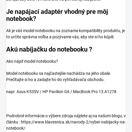
Je napájací adaptér vhodný pre môj
notebook?
Ak je váš model notebooku na zozname kompatibility produktu, je
to určite správna voľba a pozývame vás, aby ste si ho kúpili.
Akú nabíjačku do notebooku ?
Ako nájsť model notebooku?
Model notebooku sa najčastejšie nachádza na jeho obale.
Prečítajte si ho a zadajte ho do vyhľadávača obchodu.
napr. Asus K53SV / HP Pavilion G6 / MacBook Pro 13 A1278
Podrobné informácie o výbere zdroja nájdete aj na našom blogu, v
článku : https://www.klavesnica.sk/navody-2/vyber-nabijacky-na-
notebook/