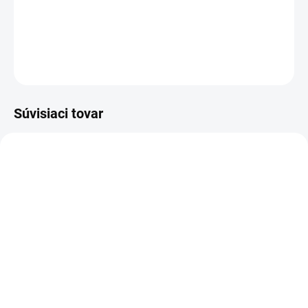
Aspire 5536, Acer Aspire 5536
DETAILNÉ INFORMÁCIE
OPÝTAŤ SA
STRÁŽIŤ
Súvisiaci tovar
TIP
SKLADOM
SKLADOM
Nabíjačka do notebooku
Batéria do notebooku
Acer Aspire 1202, Acer
Acer Aspire 5733 5742G