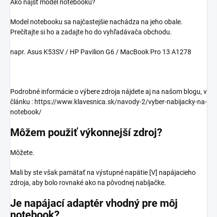
Ako nájsť model notebooku?
Model notebooku sa najčastejšie nachádza na jeho obale.
Prečítajte si ho a zadajte ho do vyhľadávača obchodu.
napr. Asus K53SV / HP Pavilion G6 / MacBook Pro 13 A1278
Podrobné informácie o výbere zdroja nájdete aj na našom blogu, v
článku : https://www.klavesnica.sk/navody-2/vyber-nabijacky-na-
notebook/
Môžem použiť výkonnejší zdroj?
Môžete.
Mali by ste však pamätať na výstupné napätie [V] napájacieho
zdroja, aby bolo rovnaké ako na pôvodnej nabíjačke.
Je napájací adaptér vhodný pre môj
notebook?