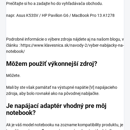
Prečítajte si ho a zadajte ho do vyhľadávača obchodu.
napr. Asus K53SV / HP Pavilion G6 / MacBook Pro 13 A1278
Podrobné informácie o výbere zdroja nájdete aj na našom blogu, v
článku : https://www.klavesnica.sk/navody-2/vyber-nabijacky-na-
notebook/
Môžem použiť výkonnejší zdroj?
Môžete.
Mali by ste však pamätať na výstupné napätie [V] napájacieho
zdroja, aby bolo rovnaké ako na pôvodnej nabíjačke.
Je napájací adaptér vhodný pre môj
notebook?
Ak je váš model notebooku na zozname kompatibility produktu, je