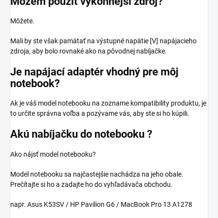
Môžem použiť výkonnejší zdroj?
Môžete.
Mali by ste však pamätať na výstupné napätie [V] napájacieho
zdroja, aby bolo rovnaké ako na pôvodnej nabíjačke.
Je napájací adaptér vhodný pre môj
notebook?
Ak je váš model notebooku na zozname kompatibility produktu, je
to určite správna voľba a pozývame vás, aby ste si ho kúpili.
Akú nabíjačku do notebooku ?
Ako nájsť model notebooku?
Model notebooku sa najčastejšie nachádza na jeho obale.
Prečítajte si ho a zadajte ho do vyhľadávača obchodu.
napr. Asus K53SV / HP Pavilion G6 / MacBook Pro 13 A1278