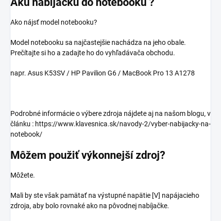
Akú nabíjačku do notebooku ?
Ako nájsť model notebooku?
Model notebooku sa najčastejšie nachádza na jeho obale.
Prečítajte si ho a zadajte ho do vyhľadávača obchodu.
napr. Asus K53SV / HP Pavilion G6 / MacBook Pro 13 A1278
Podrobné informácie o výbere zdroja nájdete aj na našom blogu, v
článku : https://www.klavesnica.sk/navody-2/vyber-nabijacky-na-
notebook/
Môžem použiť výkonnejší zdroj?
Môžete.
Mali by ste však pamätať na výstupné napätie [V] napájacieho
zdroja, aby bolo rovnaké ako na pôvodnej nabíjačke.