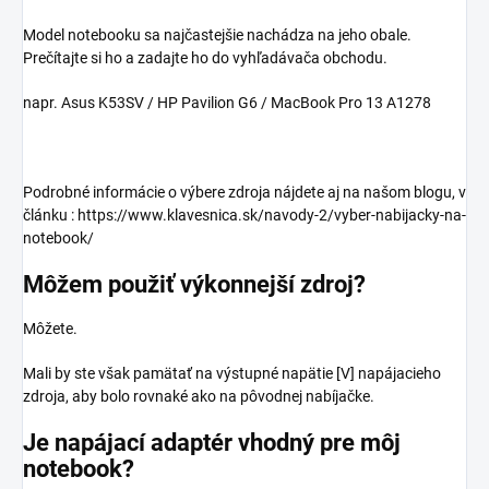
Model notebooku sa najčastejšie nachádza na jeho obale.
Prečítajte si ho a zadajte ho do vyhľadávača obchodu.
napr. Asus K53SV / HP Pavilion G6 / MacBook Pro 13 A1278
Podrobné informácie o výbere zdroja nájdete aj na našom blogu, v
článku : https://www.klavesnica.sk/navody-2/vyber-nabijacky-na-
notebook/
Môžem použiť výkonnejší zdroj?
Môžete.
Mali by ste však pamätať na výstupné napätie [V] napájacieho
zdroja, aby bolo rovnaké ako na pôvodnej nabíjačke.
Je napájací adaptér vhodný pre môj
notebook?