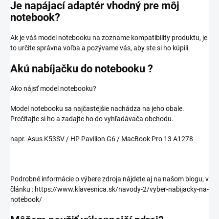
Je napájací adaptér vhodný pre môj
notebook?
Ak je váš model notebooku na zozname kompatibility produktu, je
to určite správna voľba a pozývame vás, aby ste si ho kúpili.
Akú nabíjačku do notebooku ?
Ako nájsť model notebooku?
Model notebooku sa najčastejšie nachádza na jeho obale.
Prečítajte si ho a zadajte ho do vyhľadávača obchodu.
napr. Asus K53SV / HP Pavilion G6 / MacBook Pro 13 A1278
Podrobné informácie o výbere zdroja nájdete aj na našom blogu, v
článku : https://www.klavesnica.sk/navody-2/vyber-nabijacky-na-
notebook/