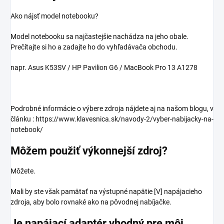
Ako nájsť model notebooku?
Model notebooku sa najčastejšie nachádza na jeho obale.
Prečítajte si ho a zadajte ho do vyhľadávača obchodu.
napr. Asus K53SV / HP Pavilion G6 / MacBook Pro 13 A1278
Podrobné informácie o výbere zdroja nájdete aj na našom blogu, v
článku : https://www.klavesnica.sk/navody-2/vyber-nabijacky-na-
notebook/
Môžem použiť výkonnejší zdroj?
Môžete.
Mali by ste však pamätať na výstupné napätie [V] napájacieho
zdroja, aby bolo rovnaké ako na pôvodnej nabíjačke.
Je napájací adaptér vhodný pre môj