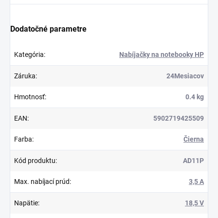
Dodatočné parametre
Kategória
:
Nabíjačky na notebooky HP
Záruka
:
24Mesiacov
Hmotnosť
:
0.4 kg
EAN
:
5902719425509
Farba
:
Čierna
Kód produktu
:
AD11P
Max. nabíjací prúd
:
3,5 A
Napätie
:
18,5 V