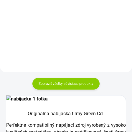
Do košíka
Rozloženie kláves: QWERTY US +
ZDARMA - SK/CZ polepy na
Kapacita: 4400 mAh Napätie:
klávesnicu Vyrobené najväčšími...
10,8 V (11,1 V) Záruka: 12
mesiacov Najväčšia kvalita
značky Green...
Zobraziť všetky súvisiace produkty
Originálna nabíjačka firmy Green Cell
Perfektne kompatibilný napájací zdroj vyrobený z vysoko