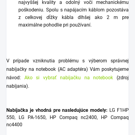
najvyššej kvality a odolný voči mechanickému
poškodeniu. Spolu s napájacím káblom pozostáva
z celkovej dĺžky kábla dlhšej ako 2 m pre
maximálne pohodlie pri používaní.
V prípade vzniknutia problému s výberom správnej
nabíjačky na notebook (AC adaptéra) Vám poskytujeme
návod:
Ako si vybrať nabíjačku na notebook
(zdroj
nabíjania).
Nabíjačka je vhodná pre nasledujúce modely:
LG F1HP
550, LG PA-1650, HP Compaq nc2400, HP Compaq
nc4400