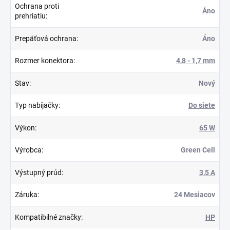
Ochrana proti
Áno
prehriatiu
:
Prepäťová ochrana
:
Áno
Rozmer konektora
:
4,8 - 1,7 mm
Stav
:
Nový
Typ nabíjačky
:
Do siete
Výkon
:
65 W
Výrobca
:
Green Cell
Výstupný prúd
:
3,5 A
Záruka
:
24 Mesiacov
Kompatibilné značky
:
HP