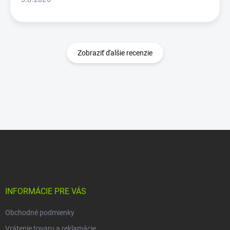
Zobraziť ďalšie recenzie
Z
á
p
ä
t
i
INFORMÁCIE PRE VÁS
e
Obchodné podmienky
Vrátenie tovaru a reklamácie