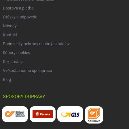
Doprava a platba
Otázky a odpovede
Návody
Kontakt
Podmienky ochrany osobných údajov
Súbory cookies
Reklamácia
Veľkoobchodná spolupráca
Blog
SPÔSOBY DOPRAVY