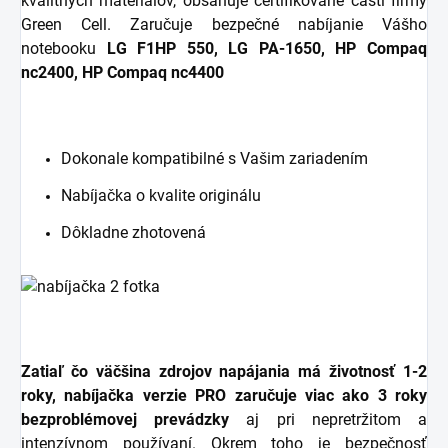
kvalitných materiálov, obsahuje certifikované časti firmy
Green Cell. Zaručuje bezpečné nabíjanie Vášho
notebooku
LG F1HP 550, LG PA-1650, HP Compaq
nc2400, HP Compaq nc4400
Dokonale kompatibilné s Vašim zariadením
Nabíjačka o kvalite originálu
Dôkladne zhotovená
Zatiaľ čo väčšina zdrojov napájania má životnosť 1-2
roky, nabíjačka verzie PRO zaručuje viac ako 3 roky
bezproblémovej prevádzky
aj pri nepretržitom a
intenzívnom používaní. Okrem toho je bezpečnosť