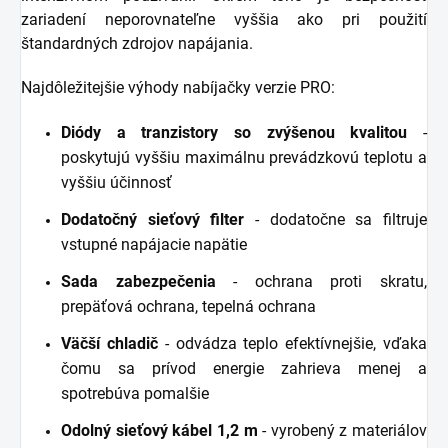
zariadení neporovnateľne vyššia ako pri použití
štandardných zdrojov napájania.
Najdôležitejšie výhody nabíjačky verzie PRO:
Diódy a tranzistory so zvýšenou kvalitou
-
poskytujú vyššiu maximálnu prevádzkovú teplotu a
vyššiu účinnosť
Dodatočný sieťový filter
- dodatočne sa filtruje
vstupné napájacie napätie
Sada zabezpečenia
- ochrana proti skratu,
prepäťová ochrana, tepelná ochrana
Väčší chladič
- odvádza teplo efektívnejšie, vďaka
čomu sa prívod energie zahrieva menej a
spotrebúva pomalšie
Odolný sieťový kábel 1,2 m
- vyrobený z materiálov