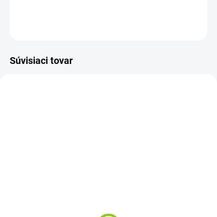
DETAILNÉ INFORMÁCIE
OPÝTAŤ SA
STRÁŽIŤ
Súvisiaci tovar
AKCIA
SKLADOM
SKLADOM
Zadný kryt LCD Lenovo
SK/CZ klávesnica na
ideapad 100-15IBY 100
notebook Lenovo
15IBY
IdeaPad 100 100-15IBY
+ darček k produktu SK