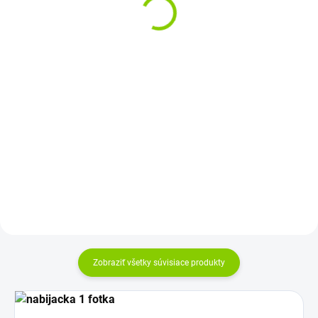
€27,06
polepy zdarma
€25,33
€22 bez DPH
od
od €20,59 bez DPH
Do košíka
Detail
Zadný plast(kryt) lcd lenovo
Vyrobené najväčšími výrobcami
dielov pre notebooky: Compal,
Sunrex a Quanta. Kvalitné
materiály...
Zobraziť všetky súvisiace produkty