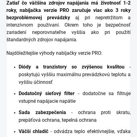
Zatiaľ čo väčšina zdrojov napájania má životnosť 1-2
roky, nabíjačka verzie PRO zaručuje viac ako 3 roky
bezproblémovej prevádzky
aj pri nepretržitom a
intenzívnom používaní. Okrem toho je bezpečnosť
zariadení neporovnateľne vyššia ako pri použití
štandardných zdrojov napájania.
Najdôležitejšie výhody nabíjačky verzie PRO:
Diódy a tranzistory so zvýšenou kvalitou
-
poskytujú vyššiu maximálnu prevádzkovú teplotu a
vyššiu účinnosť
Dodatočný sieťový filter
- dodatočne sa filtruje
vstupné napájacie napätie
Sada zabezpečenia
- ochrana proti skratu,
prepäťová ochrana, tepelná ochrana
Väčší chladič
- odvádza teplo efektívnejšie, vďaka