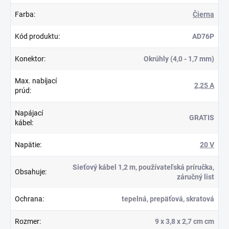
Farba
:
Čierna
Kód produktu
:
AD76P
Konektor
:
Okrúhly (4,0 - 1,7 mm)
Max. nabíjací
2,25 A
prúd
:
Napájací
GRATIS
kábel
:
Napätie
:
20 V
Sieťový kábel 1,2 m, používateľská príručka,
Obsahuje
:
záručný list
Ochrana
:
tepelná, prepäťová, skratová
Rozmer
:
9 x 3,8 x 2,7 cm cm