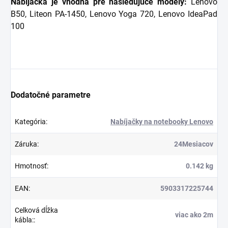
Nabíjačka je vhodná pre nasledujúce modely:
Lenovo
B50, Liteon PA-1450, Lenovo Yoga 720, Lenovo IdeaPad
100
Dodatočné parametre
Kategória
:
Nabíjačky na notebooky Lenovo
Záruka
:
24Mesiacov
Hmotnosť
:
0.142 kg
EAN
:
5903317225744
Celková dĺžka
viac ako 2m
kábla:
: