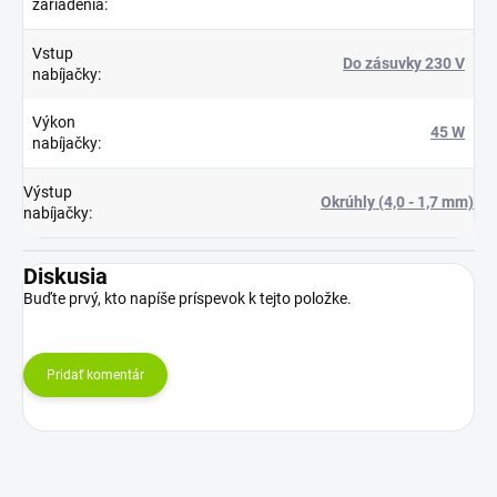
zariadenia
:
Vstup
Do zásuvky 230 V
nabíjačky
:
Výkon
45 W
nabíjačky
:
Výstup
Okrúhly (4,0 - 1,7 mm)
nabíjačky
:
Diskusia
Buďte prvý, kto napíše príspevok k tejto položke.
Pridať komentár