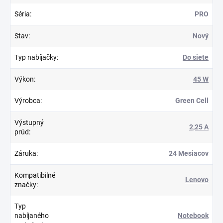
Séria
:
PRO
Stav
:
Nový
Typ nabíjačky
:
Do siete
Výkon
:
45 W
Výrobca
:
Green Cell
Výstupný
2,25 A
prúd
:
Záruka
:
24 Mesiacov
Kompatibilné
Lenovo
značky
:
Typ
nabíjaného
Notebook