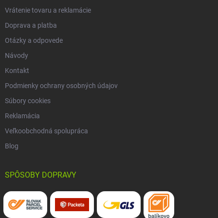
Vrátenie tovaru a reklamácie
Doprava a platba
Otázky a odpovede
Návody
Kontakt
Podmienky ochrany osobných údajov
Súbory cookies
Reklamácia
Veľkoobchodná spolupráca
Blog
SPÔSOBY DOPRAVY