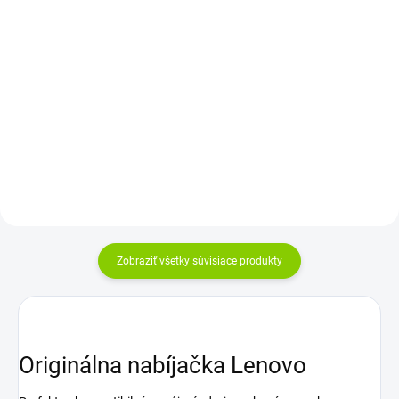
darček k produktu + Napájací
Do košíka
kábel
Do košíka
Rozloženie kláves: QWERTY UK +
Výkon: 135W |Napätie:
ZDARMA - SK/CZ polepy na
20V |Intenzita: 6,75A |Konektor:
klávesnicu Vyrobené najväčšími...
obdĺžnikový (Slim
Typ) |Záruka: 24...
Zobraziť všetky súvisiace produkty
Originálna nabíjačka Lenovo