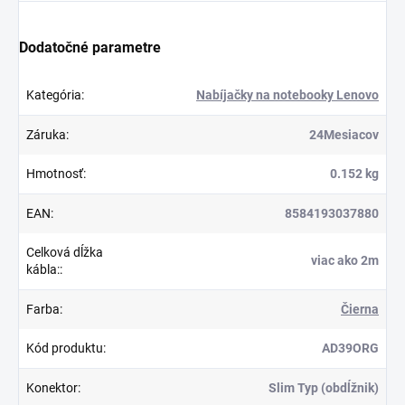
Dodatočné parametre
Kategória
:
Nabíjačky na notebooky Lenovo
Záruka
:
24Mesiacov
Hmotnosť
:
0.152 kg
EAN
:
8584193037880
Celková dĺžka
viac ako 2m
kábla:
:
Farba
:
Čierna
Kód produktu
:
AD39ORG
Konektor
:
Slim Typ (obdĺžnik)