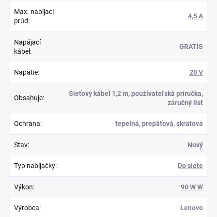
Max. nabíjací
4,5 A
prúd
:
Napájací
GRATIS
kábel
:
Napätie
:
20 V
Sieťový kábel 1,2 m, používateľská príručka,
Obsahuje
:
záručný list
Ochrana
:
tepelná, prepäťová, skratová
Stav
:
Nový
Typ nabíjačky
:
Do siete
Výkon
:
90 W W
Výrobca
:
Lenovo