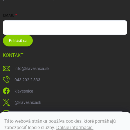
EMAIL
Prihlásiť sa
KONTAKT
info
@
klavesnica.sk
043 202 2 333
klavesnica
@klavesnicask
klavesnica_sk
×
Táto webová stránka používa cookies, ktoré pomáhajú
Dobrý deň! 👋 Pomôžem vám nájsť správny diel. Napíšte mi.
zabezpečiť lepšie služby
.
Ďalšie informácie