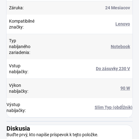
Záruka
:
24 Mesiacov
Kompatibilné
Lenovo
značky
:
Typ
nabíjaného
Notebook
zariadenia
:
Vstup
Do zásuvky 230 V
nabíjačky
:
Výkon
90 W
nabíjačky
:
Výstup
Slim Typ (obdĺžnik)
nabíjačky
:
Diskusia
Buďte prvý, kto napíše príspevok k tejto položke.