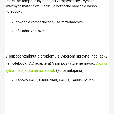
Perfektne kompatibilný napájací zdroj vyrobený z vysoko
kvalitných materiálov . Zaručuje bezpečné nabíjanie Vášho
notebooku
dokonale kompatibilné s Vašim zariadením
dôkladne zhotovená
V prípade vzniknutia problému s výberom správnej nabíjačky
na notebook (AC adaptéra) Vám poskytujeme návod:
Ako si
vybrať nabíjačku na notebook
(zdroj nabíjania).
Lenovo
G400, G400-2048, G400s, G400S-Touch