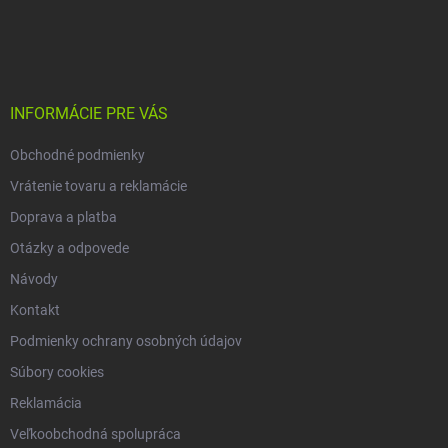
Z
á
p
ä
t
i
INFORMÁCIE PRE VÁS
e
Obchodné podmienky
Vrátenie tovaru a reklamácie
Doprava a platba
Otázky a odpovede
Návody
Kontakt
Podmienky ochrany osobných údajov
Súbory cookies
Reklamácia
Veľkoobchodná spolupráca