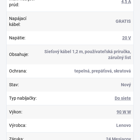
4,5 A
prúd
:
Napájací
GRATIS
kábel
:
Napätie
:
20 V
Sieťový kábel 1,2 m, používateľská príručka,
Obsahuje
:
záručný list
Ochrana
:
tepelná, prepäťová, skratová
Stav
:
Nový
Typ nabíjačky
:
Do siete
Výkon
:
90 W W
Výrobca
:
Lenovo
Záruka
:
24 Mesiacov