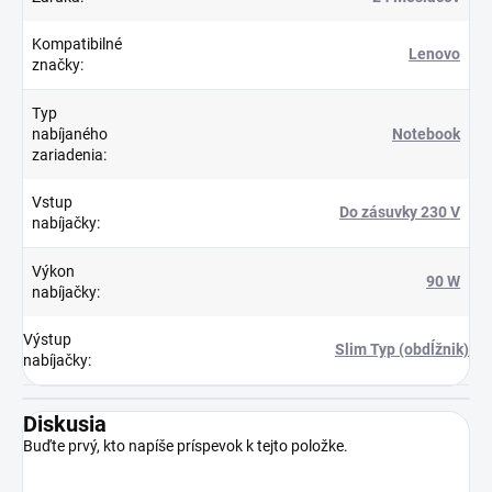
Kompatibilné
Lenovo
značky
:
Typ
nabíjaného
Notebook
zariadenia
:
Vstup
Do zásuvky 230 V
nabíjačky
:
Výkon
90 W
nabíjačky
:
Výstup
Slim Typ (obdĺžnik)
nabíjačky
:
Diskusia
Buďte prvý, kto napíše príspevok k tejto položke.