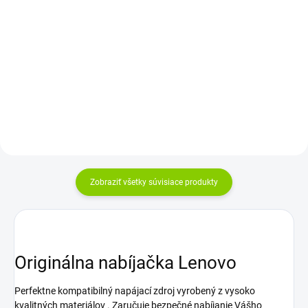
kábel
Do košíka
Rozloženie kláves: QWERTY UK +
Výkon: 135W |Napätie:
ZDARMA - SK/CZ polepy na
20V |Intenzita: 6,75A |Konektor:
klávesnicu Vyrobené najväčšími...
obdĺžnikový (Slim
Typ) |Záruka: 24...
Zobraziť všetky súvisiace produkty
Originálna nabíjačka Lenovo
Perfektne kompatibilný napájací zdroj vyrobený z vysoko
kvalitných materiálov . Zaručuje bezpečné nabíjanie Vášho