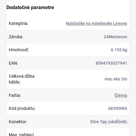
Dodatočné parametre
Kategória
:
Nabíjačky na notebooky Lenovo
Záruka
:
24Mesiacov
Hmotnosť
:
0.152 kg
EAN
:
8584193037941
Celková dĺžka
viac ako 2m
kábla:
:
Farba
:
Čierna
Kód produktu
:
AD39ORG
Konektor
:
Slim Typ (obdĺžnik)
Max. nabíjací