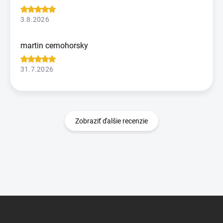
3.8.2026
martin cernohorsky
31.7.2026
Zobraziť ďalšie recenzie
Z
á
p