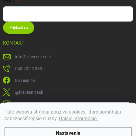
EMAIL
Prihlásiť sa
KONTAKT
info
@
klavesnica.sk
043 202 2 333
klavesnica
@klavesnicask
klavesnica_sk
×
Táto webová stránka používa cookies, ktoré pomáhajú
Dobrý deň! 👋 Pomôžem vám nájsť správny diel. Napíšte mi.
zabezpečiť lepšie služby
.
Ďalšie informácie
Doprava a platba
Nastavenie