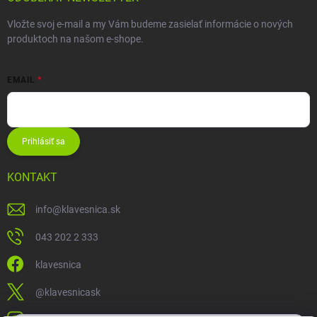
Vložte svoj e-mail a my Vám budeme zasielať informácie o nových
produktoch na našom e-shope.
EMAIL
Prihlásiť sa
KONTAKT
info
@
klavesnica.sk
043 202 2 333
klavesnica
@klavesnicask