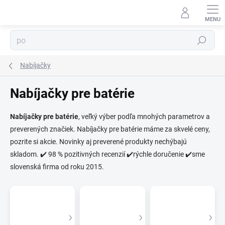
Prejsť
na
obsah
Hľadať
⬇
AI asistent · online
Nabíjačky
Nabíjačky pre batérie
Nabíjačky pre batérie
, veľký výber podľa mnohých parametrov a
preverených značiek. Nabíjačky pre batérie máme za skvelé ceny,
pozrite si akcie. Novinky aj preverené produkty nechýbajú
skladom. ✔️ 98 % pozitivných recenzií ✔️rýchle doručenie ✔️sme
slovenská firma od roku 2015.