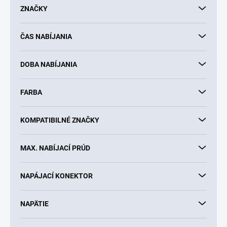
d
ZNAČKY
u
k
ČAS NABÍJANIA
t
o
v
DOBA NABÍJANIA
FARBA
KOMPATIBILNÉ ZNAČKY
MAX. NABÍJACÍ PRÚD
NAPÁJACÍ KONEKTOR
NAPÄTIE