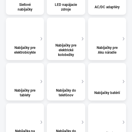
Sieťové
LED napájacie
AC/DC adaptéry
nabíjačky
zdroje
Nabíjačky pre
Nabíjačky pre
Nabíjačky pre
elektrické
elektrobicykle
Aku náradie
kolobežky
Nabíjačky pre
Nabíjačky do
Nabíjačky batérií
tablety
telefónov
Nabíjačka na
Nabíjačky do