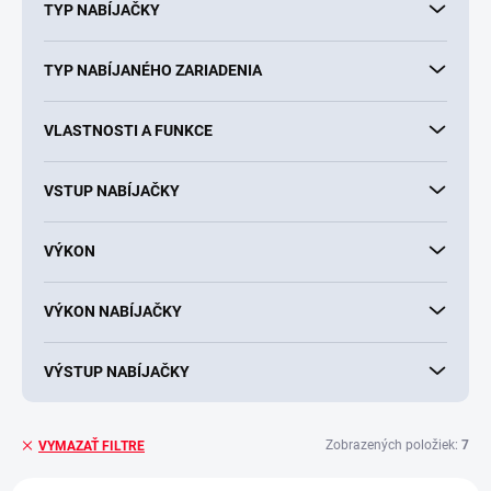
TYP NABÍJAČKY
TYP NABÍJANÉHO ZARIADENIA
VLASTNOSTI A FUNKCE
VSTUP NABÍJAČKY
VÝKON
VÝKON NABÍJAČKY
VÝSTUP NABÍJAČKY
Zobrazených položiek:
7
VYMAZAŤ FILTRE
V