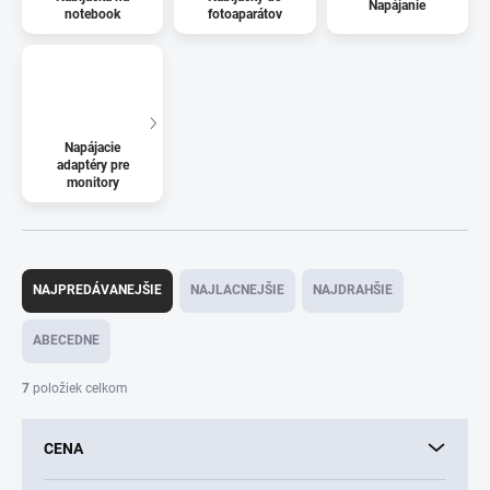
Napájanie
notebook
fotoaparátov
Napájacie
adaptéry pre
monitory
R
a
NAJPREDÁVANEJŠIE
NAJLACNEJŠIE
NAJDRAHŠIE
d
e
ABECEDNE
n
i
7
položiek celkom
e
p
CENA
r
o