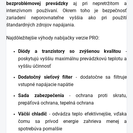
bezproblémovej prevádzky
aj pri nepretržitom a
intenzívnom používaní. Okrem toho je bezpečnosť
zariadení neporovnateľne vyššia ako pri použití
štandardných zdrojov napájania.
Najdôležitejšie výhody nabíjačky verzie PRO:
Diódy a tranzistory so zvýšenou kvalitou
-
poskytujú vyššiu maximálnu prevádzkovú teplotu a
vyššiu účinnosť
Dodatočný sieťový filter
- dodatočne sa filtruje
vstupné napájacie napätie
Sada zabezpečenia
- ochrana proti skratu,
prepäťová ochrana, tepelná ochrana
Väčší chladič
- odvádza teplo efektívnejšie, vďaka
čomu sa prívod energie zahrieva menej a
spotrebúva pomalšie