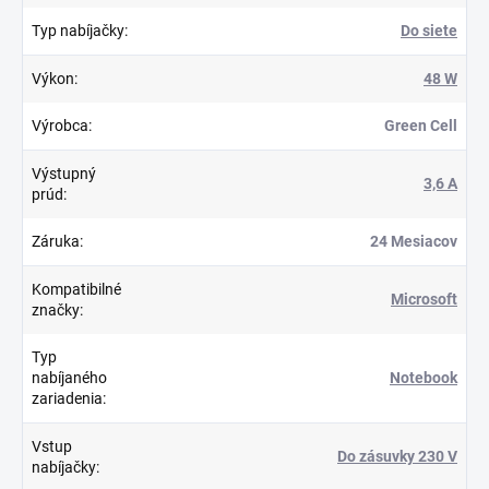
Typ nabíjačky
:
Do siete
Výkon
:
48 W
Výrobca
:
Green Cell
Výstupný
3,6 A
prúd
:
Záruka
:
24 Mesiacov
Kompatibilné
Microsoft
značky
:
Typ
nabíjaného
Notebook
zariadenia
:
Vstup
Do zásuvky 230 V
nabíjačky
: