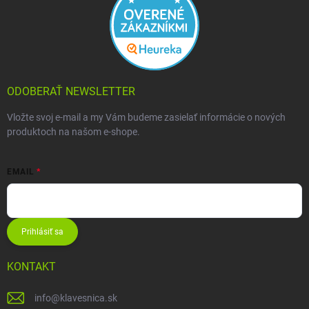
ODOBERAŤ NEWSLETTER
Vložte svoj e-mail a my Vám budeme zasielať informácie o nových
produktoch na našom e-shope.
EMAIL
Prihlásiť sa
KONTAKT
info
@
klavesnica.sk