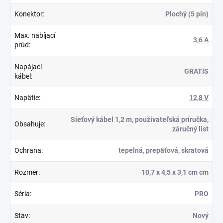
Konektor
:
Plochý (5 pin)
Max. nabíjací
3,6 A
prúd
:
Napájací
GRATIS
kábel
:
Napätie
:
12,8 V
Sieťový kábel 1,2 m, používateľská príručka,
Obsahuje
:
záručný list
Ochrana
:
tepelná, prepäťová, skratová
Rozmer
:
10,7 x 4,5 x 3,1 cm cm
Séria
:
PRO
Stav
:
Nový