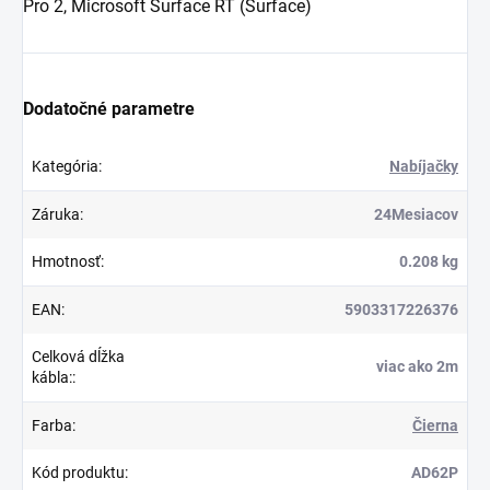
Pro 2, Microsoft Surface RT (Surface)
Dodatočné parametre
Kategória
:
Nabíjačky
Záruka
:
24Mesiacov
Hmotnosť
:
0.208 kg
EAN
:
5903317226376
Celková dĺžka
viac ako 2m
kábla:
:
Farba
:
Čierna
Kód produktu
:
AD62P