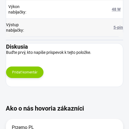
Výkon
48 W
nabíjačky
:
Výstup
5-pin
nabíjačky
:
Diskusia
Buďte prvý, kto napíše príspevok k tejto položke.
Pridať komentár
Przemo PL