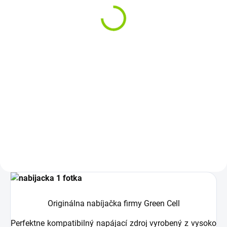
4A
€26,63
€21,65 bez DPH
Jednotková
€26,63 / 1 ks
cena:
Detail
Sieťový adaptér určený pre
notebook zaručuje bezpečné
napájanie a používanie. Môžete
ho použiť...
Originálna nabíjačka firmy Green Cell
Perfektne kompatibilný napájací zdroj vyrobený z vysoko