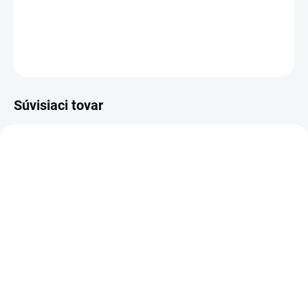
DETAILNÉ INFORMÁCIE
OPÝTAŤ SA
STRÁŽIŤ
Súvisiaci tovar
PREVER DOSTUPNOSŤ
Napájací zdroj pre
Microsoft Surface Pro
5/6 60W notebook | 15V |