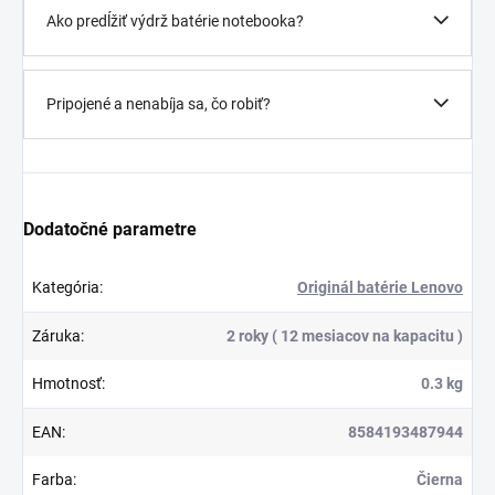
Ako predĺžiť výdrž batérie notebooka?
Pripojené a nenabíja sa, čo robiť?
Dodatočné parametre
Kategória
:
Originál batérie Lenovo
Záruka
:
2 roky ( 12 mesiacov na kapacitu )
Hmotnosť
:
0.3 kg
EAN
:
8584193487944
Farba
:
Čierna