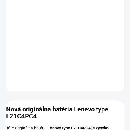
DORUČENIA
−
+
Pridať do košíka
Kapacita:
4511 mAh (70
WH
)
Napätie:
15.52 V
Najväčšia
kvalita
značky Lenovo
Nová ORIGINÁLNA batéria
Lenovo type L21C4PC4
Porovnajte si konektor pre kúpou.
DETAILNÉ INFORMÁCIE
OPÝTAŤ SA
STRÁŽIŤ
Nová originálna batéria Lenevo type
L21C4PC4
Táto originálna batéria
Lenovo type L21C4PC4
je vysoko