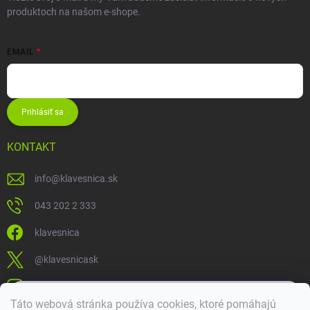
produktoch na našom e-shope.
EMAIL
Prihlásiť sa
KONTAKT
info
@
klavesnica.sk
043 202 2 333
klavesnica
@klavesnicask
klavesnica_sk
×
Táto webová stránka používa cookies, ktoré pomáhajú