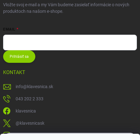
Vložte svoj e-mail a my Vám budeme zasielať informácie o nových
produktoch na našom e-shope.
EMAIL
Prihlásiť sa
KONTAKT
info
@
klavesnica.sk
043 202 2 333
klavesnica
@klavesnicask
klavesnica_sk
×