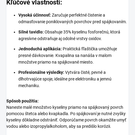
Kľúčové vlastnosti:
Vysoká účinnosť:
Zaručuje perfektné čistenie a
odmasťovanie poniklovaných povrchov pred spájkovaním.
Silné tavidlo:
Obsahuje 35% kyselinu fosforečnú, ktorá
agresívne odstraňuje aj odolné vrstvy oxidov.
Jednoduchá aplikácia:
Praktická fľaštička umožňuje
presné dávkovanie. Kvapalina sa nanáša v malom
množstve priamo na spájkované miesto.
Profesionálne výsledky:
Vytvára čisté, pevné a
dlhotrvajúce spoje, ideálne pre elektroniku a jemnú
mechaniku.
Spôsob použitia:
Naneste malé množstvo kyseliny priamo na spájkovaný povrch
pomocou štetca alebo kvapkadla. Po spájkovaní je nutné zvyšky
kyseliny dôkladne odstrániť. Odporúčame povrch okamžite umyť
vodou alebo izopropylalkoholom, aby sa predišlo korózii.