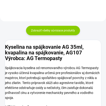
Zobraziť všetky súvisiace produkty
Kyselina na spájkovanie AG 35ml,
kvapalina na spájkovanie, AG107
Výrobca: AG Termopasty
Spájkovacia kyselina od renomovaného výrobcu AG Termopasty
je vysoko účinná kvapalina určená pre profesionálov aj domácich
majstrov, ktorí potrebujú spoľahlivo spájkovať povrchy z niklu a
jeho zliatin. Tento prípravok slúži ako agresívne tavidlo, ktoré
efektívne odstraňuje oxidy a nečistoty, čím zaisťuje dokonalú
priľnavosť cínu a vytvorenie mechanicky pevného a vodivého
spoja.