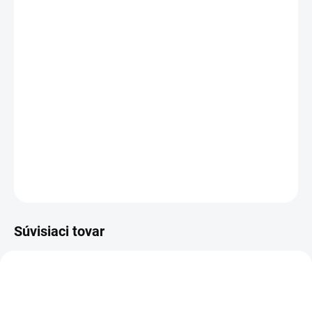
Spájkovacia kyselina (35ml) je nevyhnutným pomocníkom pre
prácu s niklovými povrchmi.
Vďaka
vysokej čistiacej účinnosti
a obsahu
35% kyseliny
fosforečnej
zaručuje dokonalú prípravu povrchu.
Umožňuje
jednoduchú aplikáciu
a vytvára
pevné, profesionálne
spoje
.
DETAILNÉ INFORMÁCIE
OPÝTAŤ SA
STRÁŽIŤ
Súvisiaci tovar
VIAC ZA MENEJ
AKCIA