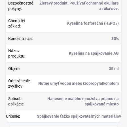
Bezpečnostné
Žieravý produkt. Používať ochranné okuliare
pokyny
:
a rukavice.
Chemický
Kyselina fosforečná (H₃PO₄)
základ
:
Koncentrácia
:
35%
Názov
Kyselina na spájkovanie AG
produktu
:
Objem
:
35 ml
Odstránenie
Nutné umyť vodou alebo izopropylalkoholom
zvyškov
:
Spôsob
Nanesenie malého množstva priamo na
aplikácie
:
spájkované miesto
Určenie
:
Spájkovanie ťažko spájkovateľných materiálov