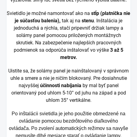
Svietidlo je možné namontovať ako na
stĺp (platnička nie
je súčasťou balenia),
tak aj na
stenu
. Inštalácia je
jednoduchá a rýchla, stačí pripevniť držiak lampy a
solárny panel pomocou priložených montážnych
skrutiek. Na zabezpečenie najlepších pracovných
podmienok sa odporúča inštalovať vo výške
3 až 5
metrov.
Uistite sa, že solárny panel je nainštalovaný v správnom
uhle a smere a nie je ničím blokovaný. Pre dosiahnutie
najvyššej
účinnosti
nabíjania
by mal byť panel
orientovaný pod uhlom 5-10° od juhu na západ a pod
uhlom 35° vertikálne.
Po inštalácii svietidla je jeho použitie obmedzené na
ovládanie pomocou bezdrôtového diaľkového
ovládača. Po zvolení automatických režimov sa navyše
nemusíte dlhé mesiace starať o ovládanie lampy.