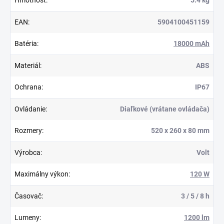
EAN
:
5904100451159
Batéria
:
18000 mAh
Materiál
:
ABS
Ochrana
:
IP67
Ovládanie
:
Diaľkové (vrátane ovládača)
Rozmery
:
520 x 260 x 80 mm
Výrobca
:
Volt
Maximálny výkon
:
120 W
Časovač
:
3 / 5 / 8 h
Lumeny
:
1200 lm