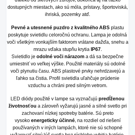
dostupných miestach, ako sú móla, prístavy, športoviská,
ihriská, pozemky atď.
Pevné a utesnené puzdro z kvalitného ABS
plastu
poskytuje svietidlu celoročnú ochranu. Lampa je odolná
voči všetkým vonkajším faktorom vrátane dažďa, snehu a
mrazu vďaka stupňu krytia
IP67
.
Svietidlo je
odolné voči nárazom
a dá sa bezpečne
umiestniť vo veľkej výške. Použité materiály sú odolné
voči plynutiu času. ABS plastové prvky nehrdzavejú a
ľahko sa čistia. Profil svietidla uľahčuje prúdenie
vzduchu a chráni pred silným vetrom.
LED diódy použité v lampe sa vyznačujú
predĺženou
životnosťou
a zároveň vyžarujú jasné a silné svetlo pri
zachovaní nízkej spotreby batérie. Sú preto
vysoko
energeticky účinné
, na rozdiel od riešení
používaných v iných lampách, ktoré nie sú schopné
vyžarovať silný lúč svetla bez rýchleho vybitia batérie.