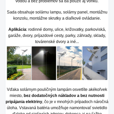
vodou a bez problémov sa dá použiť aj vonku.
Sada obsahuje solárnu lampu, solárny panel, montážnu
konzolu, montážne skrutky a diaľkové ovládanie.
Aplikácia
: rodinné domy, ulice, križovatky, parkoviská,
garáže, dvory, príjazdové cesty, parky, záhrady, sklady,
továrenské dvory a iné...
Vďaka solárnym pouličným lampám osvetlíte akékoľvek
miesto,
bez dodatočných nákladov a bez nutnosti
pripájania elektriny
, čo je v mnohých prípadoch náročná
úloha. Vstavaná batéria umožňuje namontovať svietidlo
ďaleko od sieťových zdrojov, dokonca aj na ťažko