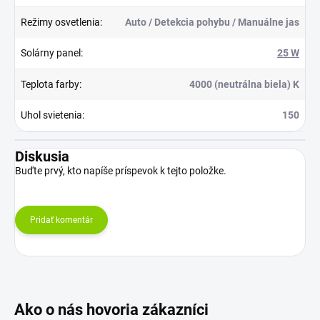
Režimy osvetlenia
:
Auto / Detekcia pohybu / Manuálne jas
Solárny panel
:
25 W
Teplota farby
:
4000 (neutrálna biela) K
Uhol svietenia
:
150
Diskusia
Buďte prvý, kto napíše príspevok k tejto položke.
Pridať komentár