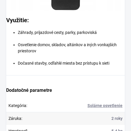
Využitie:
Záhrady, príjazdové cesty, parky, parkoviská
Osvetlenie domov, skladov, altánkov a iných vonkajších
priestorov
Dočasné stavby, odľahlé miesta bez prístupu k sieti
Dodatočné parametre
Kategória
:
Solárne osvetlenie
Záruka
:
2 roky
Hmotnosť
:
5.4 kg