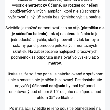
vysoko
energeticky účinné
, na rozdiel od riešení
používaných v iných lampách, ktoré nie sú schopné
vyžarovať silný lúč svetla bez rýchleho vybitia batérie.
Svietidlo je možné namontovať ako na
stĺp (platnička nie
je súčasťou balenia),
tak aj na
stenu
. Inštalácia je
jednoduchá a rýchla, stačí pripevniť držiak lampy a
solárny panel pomocou priložených montážnych
skrutiek. Na zabezpečenie najlepších pracovných
podmienok sa odporúča inštalovať vo výške
3 až 5
metrov.
Uistite sa, že solárny panel je nainštalovaný v správnom
uhle a smere a nie je ničím blokovaný. Pre dosiahnutie
najvyššej
účinnosti
nabíjania
by mal byť panel
orientovaný pod uhlom 5-10° od juhu na západ a pod
uhlom 35° vertikálne.
Po inštalácii svietidla je jeho použitie obmedzené na