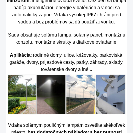
senzorom,
inteligentne ovláda svetlo. Cez deň sa lampa
nabíja akumuláciou energie v batériách a v noci sa
automaticky zapne. Vďaka vysokej
IP67
chráni pred
vodou a bez problémov sa dá použiť aj vonku.
Sada obsahuje solárnu lampu, solárny panel, montážnu
konzolu, montážne skrutky a diaľkové ovládanie.
Aplikácia
: rodinné domy, ulice, križovatky, parkoviská,
garáže, dvory, príjazdové cesty, parky, záhrady, sklady,
továrenské dvory a iné...
Vďaka solárnym pouličným lampám osvetlíte akékoľvek
miesto,
bez dodatočných nákladov a bez nutnosti