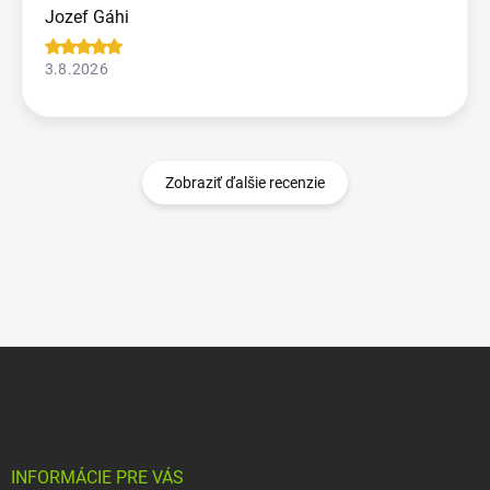
Jozef Gáhi
3.8.2026
Zobraziť ďalšie recenzie
Z
á
p
ä
t
i
INFORMÁCIE PRE VÁS