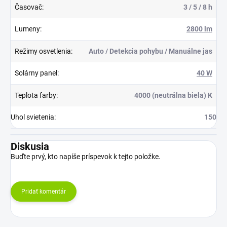
Časovač
:
3 / 5 / 8 h
Lumeny
:
2800 lm
Režimy osvetlenia
:
Auto / Detekcia pohybu / Manuálne jas
Solárny panel
:
40 W
Teplota farby
:
4000 (neutrálna biela) K
Uhol svietenia
:
150
Diskusia
Buďte prvý, kto napíše príspevok k tejto položke.
Pridať komentár