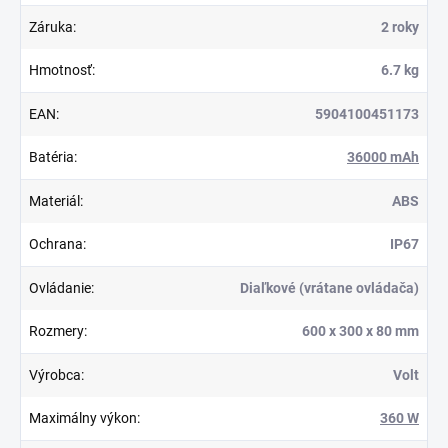
Záruka
:
2 roky
Hmotnosť
:
6.7 kg
EAN
:
5904100451173
Batéria
:
36000 mAh
Materiál
:
ABS
Ochrana
:
IP67
Ovládanie
:
Diaľkové (vrátane ovládača)
Rozmery
:
600 x 300 x 80 mm
Výrobca
:
Volt
Maximálny výkon
:
360 W