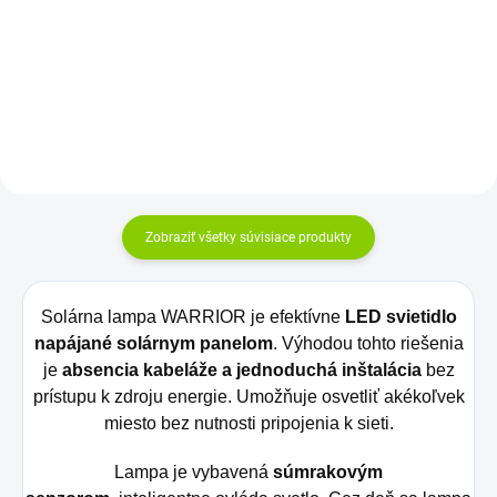
účinné a...
úsporné LED diódy s dlhou
životnosťou Vďaka vysokému
výkonu umožňuje...
Zobraziť všetky súvisiace produkty
Solárna lampa WARRIOR je efektívne
LED svietidlo
napájané solárnym panelom
. Výhodou tohto riešenia
je
absencia kabeláže a jednoduchá inštalácia
bez
prístupu k zdroju energie. Umožňuje osvetliť akékoľvek
miesto bez nutnosti pripojenia k sieti.
Lampa je vybavená
súmrakovým