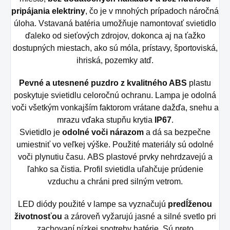
pripájania elektriny
, čo je v mnohých prípadoch náročná
úloha. Vstavaná batéria umožňuje namontovať svietidlo
ďaleko od sieťových zdrojov, dokonca aj na ťažko
dostupných miestach, ako sú móla, prístavy, športoviská,
ihriská, pozemky atď.
Pevné a utesnené puzdro z kvalitného ABS
plastu
poskytuje svietidlu celoročnú ochranu. Lampa je odolná
voči všetkým vonkajším faktorom vrátane dažďa, snehu a
mrazu vďaka stupňu krytia
IP67
.
Svietidlo je
odolné voči nárazom
a dá sa bezpečne
umiestniť vo veľkej výške. Použité materiály sú odolné
voči plynutiu času. ABS plastové prvky nehrdzavejú a
ľahko sa čistia. Profil svietidla uľahčuje prúdenie
vzduchu a chráni pred silným vetrom.
LED diódy použité v lampe sa vyznačujú
predĺženou
životnosťou
a zároveň vyžarujú jasné a silné svetlo pri
zachovaní nízkej spotreby batérie. Sú preto