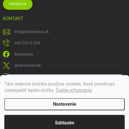
Prihlásiť sa
KONTAKT
info
@
klavesnica.sk
043 202 2 333
klavesnica
@klavesnicask
klavesnica_sk
×
Táto webová stránka používa cookies, ktoré pomáhajú
Dobrý deň! 👋 Pomôžem vám nájsť správny diel. Napíšte mi.
zabezpečiť lepšie služby
.
Ďalšie informácie
Doprava a platba
Nastavenie
Copyright 2026
Klávesnica
. Všetky práva vyhradené.
Súhlasím