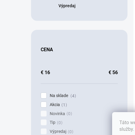
Výpredaj
CENA
€
16
€
56
Na sklade
4
Akcia
1
Novinka
0
Táto we
Tip
0
služby
Výpredaj
0