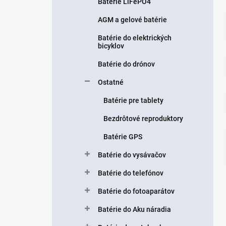
n
Batérie LiFePO4
e
AGM a gelové batérie
l
Batérie do elektrických
bicyklov
Batérie do drónov
Ostatné
Batérie pre tablety
Bezdrôtové reproduktory
Batérie GPS
Batérie do vysávačov
Batérie do telefónov
Batérie do fotoaparátov
Batérie do Aku náradia