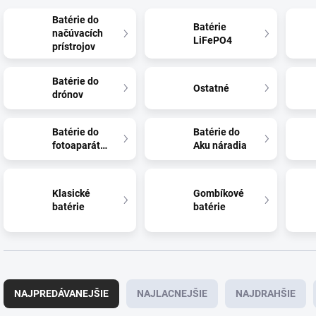
Batérie do
Batérie
načúvacích
LiFePO4
prístrojov
Batérie do
Ostatné
drónov
Batérie do
Batérie do
fotoaparátov
Aku náradia
Klasické
Gombíkové
batérie
batérie
R
a
NAJPREDÁVANEJŠIE
NAJLACNEJŠIE
NAJDRAHŠIE
d