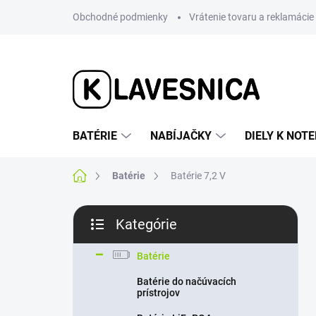
Prejsť
Obchodné podmienky
Vrátenie tovaru a reklamácie
na
obsah
BATÉRIE
NABÍJAČKY
DIELY K NO
Domov
Batérie
Batérie 7,2 V
B
Kategórie
o
Preskočiť
č
kategórie
n
Batérie
ý
Batérie do načúvacích
p
prístrojov
a