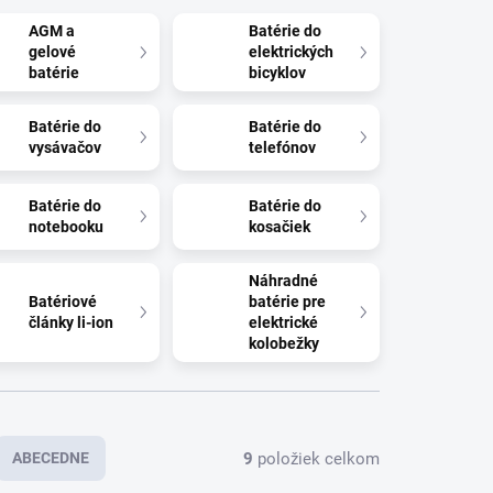
AGM a
Batérie do
gelové
elektrických
batérie
bicyklov
Batérie do
Batérie do
vysávačov
telefónov
Batérie do
Batérie do
notebooku
kosačiek
Náhradné
Batériové
batérie pre
články li-ion
elektrické
kolobežky
9
položiek celkom
ABECEDNE