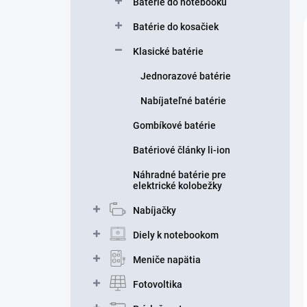
Batérie do notebooku
Batérie do kosačiek
Klasické batérie
Jednorazové batérie
Nabíjateľné batérie
Gombíkové batérie
Batériové články li-ion
Náhradné batérie pre
elektrické kolobežky
Nabíjačky
Diely k notebookom
Meniče napätia
Fotovoltika