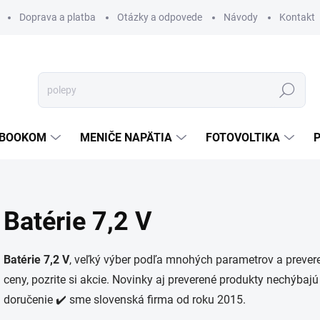
Doprava a platba
Otázky a odpovede
Návody
Kontakt
Hľadať
TEBOOKOM
MENIČE NAPÄTIA
FOTOVOLTIKA
Batérie 7,2 V
Batérie 7,2 V
, veľký výber podľa mnohých parametrov a prever
ceny, pozrite si akcie. Novinky aj preverené produkty nechýbajú
doručenie ✔️ sme slovenská firma od roku 2015.