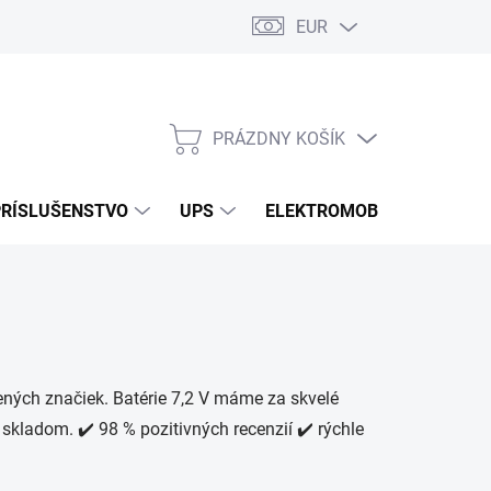
EUR
Podmienky ochrany osobných údajov
Súbory cookies
Rekla
PRÁZDNY KOŠÍK
NÁKUPNÝ
KOŠÍK
PRÍSLUŠENSTVO
UPS
ELEKTROMOBILITA
O
ených značiek. Batérie 7,2 V máme za skvelé
 skladom. ✔️ 98 % pozitivných recenzií ✔️ rýchle