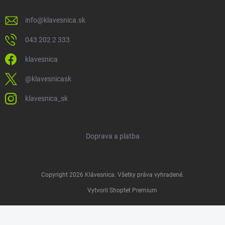
info
@
klavesnica.sk
043 202 2 333
klavesnica
@klavesnicask
klavesnica_sk
Doprava a platba
Copyright 2026
Klávesnica
. Všetky práva vyhradené.
Vytvoril Shoptet Premium