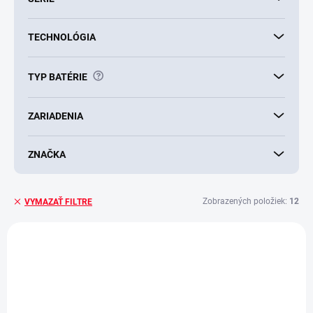
TECHNOLÓGIA
?
TYP BATÉRIE
ZARIADENIA
ZNAČKA
Zobrazených položiek:
12
VYMAZAŤ FILTRE
V
ý
AKCIA
p
i
s
p