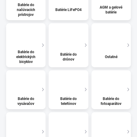
Batérie do
AGM a gelové
načúvacích
Batérie LiFePO4
batérie
prístrojov
Batérie do
Batérie do
elektrických
Ostatné
drónov
bicyklov
Batérie do
Batérie do
Batérie do
vysávačov
telefónov
fotoaparátov