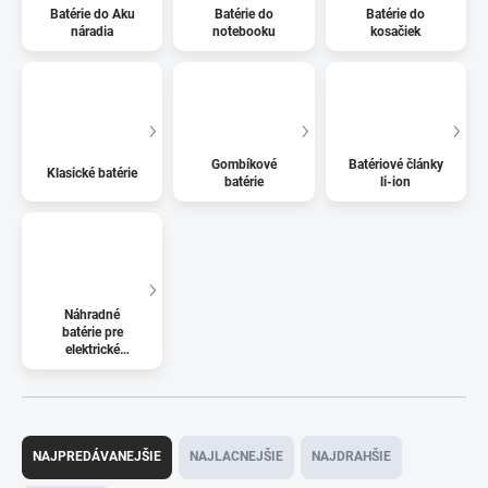
Batérie do Aku
Batérie do
Batérie do
náradia
notebooku
kosačiek
Gombíkové
Batériové články
Klasické batérie
batérie
li-ion
Náhradné
batérie pre
elektrické
kolobežky
R
a
NAJPREDÁVANEJŠIE
NAJLACNEJŠIE
NAJDRAHŠIE
d