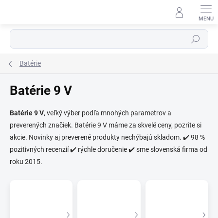
Prejsť
na
obsah
Hľadať
Batérie
Batérie 9 V
Batérie 9 V
, veľký výber podľa mnohých parametrov a
preverených značiek. Batérie 9 V máme za skvelé ceny, pozrite si
⬇
AI asistent · online
akcie. Novinky aj preverené produkty nechýbajú skladom. ✔️ 98 %
pozitivných recenzií ✔️ rýchle doručenie ✔️ sme slovenská firma od
roku 2015.