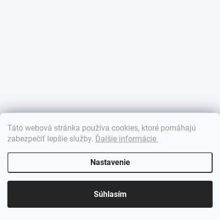
×
Táto webová stránka používa cookies, ktoré pomáhajú
Dobrý deň! 👋 Pomôžem vám nájsť správny diel. Napíšte mi.
zabezpečiť lepšie služby
.
Ďalšie informácie
Nastavenie
Súhlasím