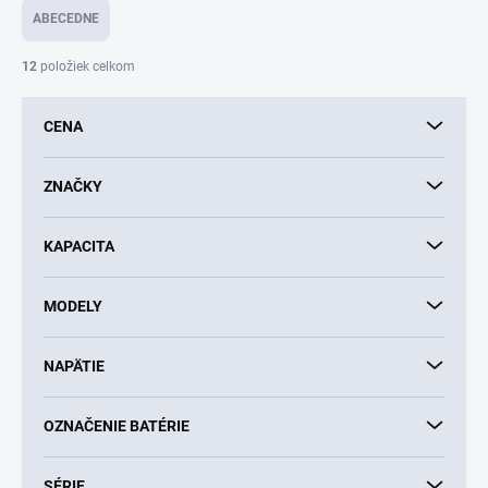
e
ABECEDNE
n
i
12
položiek celkom
e
p
CENA
r
o
d
ZNAČKY
u
k
KAPACITA
t
o
v
MODELY
NAPÄTIE
OZNAČENIE BATÉRIE
SÉRIE