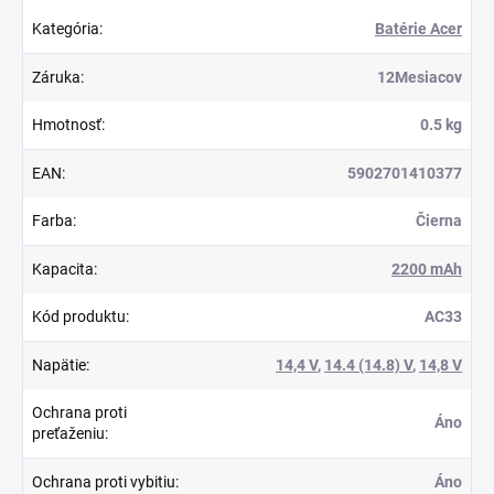
Kategória
:
Batérie Acer
Záruka
:
12Mesiacov
Hmotnosť
:
0.5 kg
EAN
:
5902701410377
Farba
:
Čierna
Kapacita
:
2200 mAh
Kód produktu
:
AC33
Napätie
:
14,4 V
,
14.4 (14.8) V
,
14,8 V
Ochrana proti
Áno
preťaženiu
:
Ochrana proti vybitiu
:
Áno