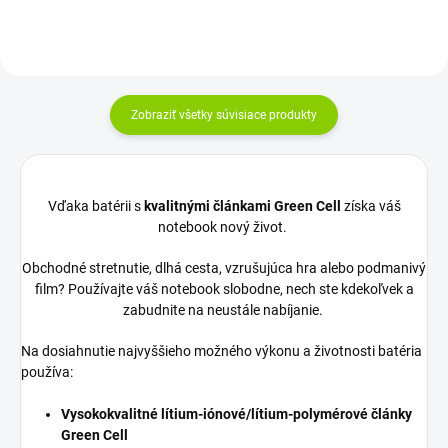
Zobraziť všetky súvisiace produkty
Vďaka batérii s
kvalitnými článkami Green Cell
získa váš
notebook nový život.
Obchodné stretnutie, dlhá cesta, vzrušujúca hra alebo podmanivý
film? Používajte váš notebook slobodne, nech ste kdekoľvek a
zabudnite na neustále nabíjanie.
Na dosiahnutie najvyššieho možného výkonu a životnosti batéria
používa:
Vysokokvalitné lítium-iónové/lítium-polymérové články
Green Cell