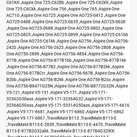
C61KK ,Aspire One 725-C62Bb ,Aspire One 725-C62Kk ,Aspire
One 725-C6Ckk ,Aspire One 756 ,Aspire One 765 ,Aspire One
AC710 ,Aspire One AO725 ,Aspire One AO725-0412 ,Aspire One
AO725-0488 ,Aspire One AO725-0635 ,Aspire One AO725-0638
,Aspire One AO725-0688 ,Aspire One AO725-0802 ,Aspire One
AO725-0825 ,Aspire One AO725-0899 ,Aspire One AO725-C61bb
,Aspire One AO725-C61kk ,Aspire One AO756 ,Aspire One AO756-
2420 ,Aspire One AO756-2623 ,Aspire One AO756-2808 ,Aspire
One AO756-2899 ,Aspire One AO756-4854 ,Aspire One AO756-
877B ,Aspire One AO756-877B1bb ,Aspire One AO756-877B1kk
,Aspire One AO756-877B2 ,Aspire One AO756-877B2kk ,Aspire
One AO756-877BCrr ,Aspire One AO756-967B ,Aspire One AO756-
B2bb ,Aspire One AO756-B2kk ,Aspire One AO756-B2ss ,Aspire
One AO756-B8471G25N ,Aspire One AO756-B8772G32N ,Aspire
V5-121 ,Aspire V5-131 ,Aspire V5-171 ,Aspire V5-171-
32362G50ass ,Aspire V5-171-32364G32 ,Aspire V5-171-
32364G50ass ,Aspire V5-171-53314G50ass ,Aspire V5-171-6616
,Aspire V5-171-6681 ,Aspire V5-171-6860 ,Aspire V5-171-6862
,Aspire V5-171-6867 ,TravelMate B113 ,TravelMate B113-E
,TravelMate B113-E-2839 ,TravelMate B113-E-4470 ,TravelMate
B113-E-877B2G32akk ,TravelMate B113-E-877B4G32IKK