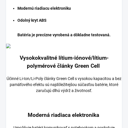
Modernú riadiacu elektroniku
Odolný kryt ABS
Batéria je precízne vyrobená a dôkladne testovaná.
Vysokokvalitné lítium-iónové/lítium-
polymérové články Green Cell
Účinné Li-Ion/Li-Poly články Green Cell s vysokou kapacitou a bez
pamäťového efektu sú najdôležitejšou súčasťou batérie, ktoré
zaručujú dlhú výdrž a životnosť.
Moderná riadiaca elektronika
Umožňuje batérii komunikovať s notebookom a poskytuje