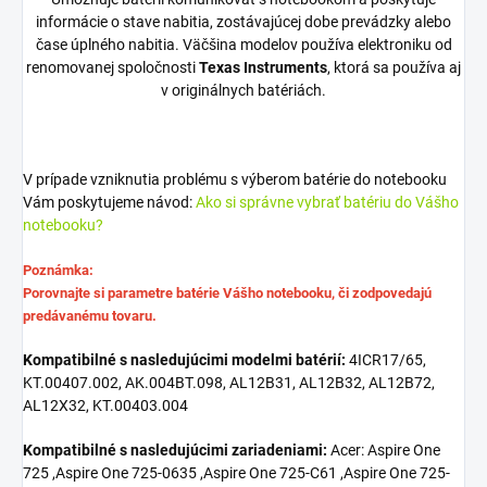
informácie o stave nabitia, zostávajúcej dobe prevádzky alebo
čase úplného nabitia. Väčšina modelov používa elektroniku od
renomovanej spoločnosti
Texas Instruments
, ktorá sa používa aj
v originálnych batériách.
V prípade vzniknutia problému s výberom batérie do notebooku
Vám poskytujeme návod:
Ako si správne vybrať batériu do Vášho
notebooku?
Poznámka:
Porovnajte si parametre batérie Vášho notebooku, či zodpovedajú
predávanému tovaru.
Kompatibilné s nasledujúcimi modelmi batérií:
4ICR17/65,
KT.00407.002, AK.004BT.098, AL12B31, AL12B32, AL12B72,
AL12X32, KT.00403.004
Kompatibilné s nasledujúcimi zariadeniami:
Acer: Aspire One
725 ,Aspire One 725-0635 ,Aspire One 725-C61 ,Aspire One 725-