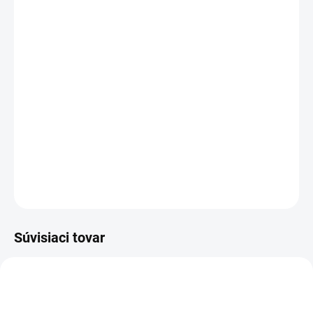
DORUČENIA
Kapacita:
2200 mAh
Napätie:
14,4 V
(
14,8
V)
Záruka:
12
mesiacov
Najväčšia
kvalita
značky Green Cell
Články
Green Cell
zaručujú dlhý pracovný čas, vysokú
trvanlivosť a bezpečnosť
Moderná elektronika riadenia
zaručuje
, že batéria pracuje
so zariadením presne ako pôvodná
DETAILNÉ INFORMÁCIE
OPÝTAŤ SA
STRÁŽIŤ
Súvisiaci tovar