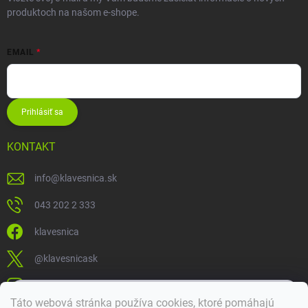
produktoch na našom e-shope.
EMAIL
Prihlásiť sa
KONTAKT
info
@
klavesnica.sk
043 202 2 333
klavesnica
@klavesnicask
klavesnica_sk
×
Táto webová stránka používa cookies, ktoré pomáhajú