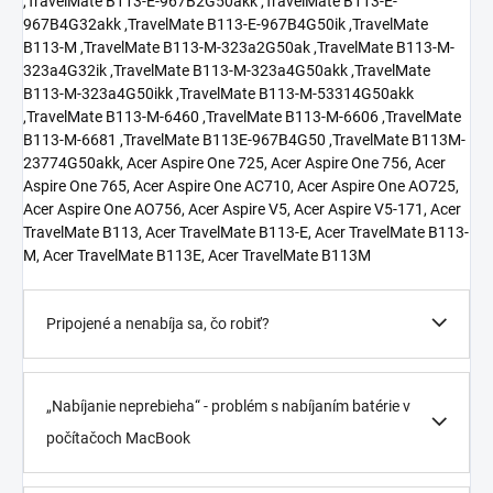
,TravelMate B113-E-967B2G50akk ,TravelMate B113-E-
967B4G32akk ,TravelMate B113-E-967B4G50ik ,TravelMate
B113-M ,TravelMate B113-M-323a2G50ak ,TravelMate B113-M-
323a4G32ik ,TravelMate B113-M-323a4G50akk ,TravelMate
B113-M-323a4G50ikk ,TravelMate B113-M-53314G50akk
,TravelMate B113-M-6460 ,TravelMate B113-M-6606 ,TravelMate
B113-M-6681 ,TravelMate B113E-967B4G50 ,TravelMate B113M-
23774G50akk, Acer Aspire One 725, Acer Aspire One 756, Acer
Aspire One 765, Acer Aspire One AC710, Acer Aspire One AO725,
Acer Aspire One AO756, Acer Aspire V5, Acer Aspire V5-171, Acer
TravelMate B113, Acer TravelMate B113-E, Acer TravelMate B113-
M, Acer TravelMate B113E, Acer TravelMate B113M
Pripojené a nenabíja sa, čo robiť?
„Nabíjanie neprebieha“ - problém s nabíjaním batérie v
počítačoch MacBook