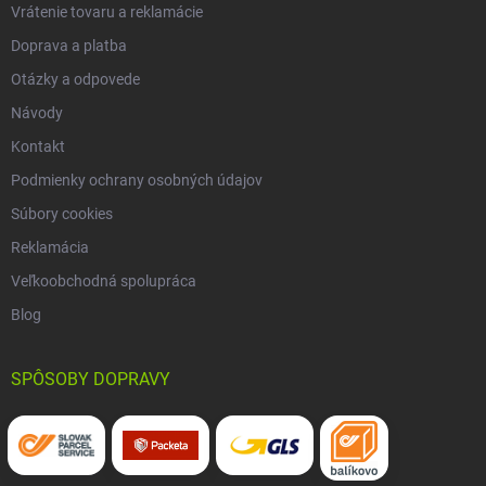
Vrátenie tovaru a reklamácie
Doprava a platba
Otázky a odpovede
Návody
Kontakt
Podmienky ochrany osobných údajov
Súbory cookies
Reklamácia
Veľkoobchodná spolupráca
Blog
SPÔSOBY DOPRAVY