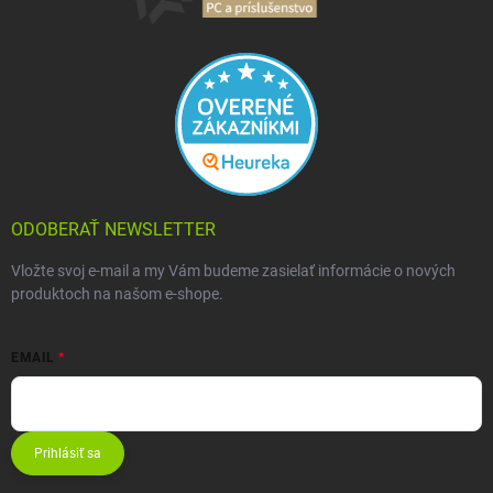
ODOBERAŤ NEWSLETTER
Vložte svoj e-mail a my Vám budeme zasielať informácie o nových
produktoch na našom e-shope.
EMAIL
Prihlásiť sa