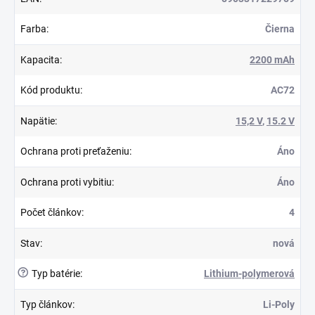
Farba
:
Čierna
Kapacita
:
2200 mAh
Kód produktu
:
AC72
Napätie
:
15,2 V
,
15.2 V
Ochrana proti preťaženiu
:
Áno
Ochrana proti vybitiu
:
Áno
Počet článkov
:
4
Stav
:
nová
?
Typ batérie
:
Lithium-polymerová
Typ článkov
:
Li-Poly