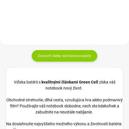
Najväčšia kvalita značky Green
mesiacov...
Cell...
Zobraziť všetky súvisiace produkty
Vďaka batérii s
kvalitnými článkami Green Cell
získa váš
notebook nový život.
Obchodné stretnutie, dlhá cesta, vzrušujúca hra alebo podmanivý
film? Používajte váš notebook slobodne, nech ste kdekoľvek a
zabudnite na neustále nabíjanie.
Na dosiahnutie najvyššieho možného výkonu a životnosti batéria