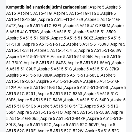
Kompatibilné s nasledujúcimi zariadeniami:
Aspire 5 ,Aspire 5 A515 ,Aspire 5 A515-41G ,Aspire 5 A515-41G-11GU ,Aspire 5 A515-41G-125M ,Aspire 5 A515-41G-17E9 ,Aspire 5 A515-41G-54TZ ,Aspire 5 A515-41G-F3FL ,Aspire 5 A515-41G-F8KM ,Aspire 5 A515-41G-T53G ,Aspire 5 A515-51 ,Aspire 5 A515-51-3509 ,Aspire 5 A515-51-50RR ,Aspire 5 A515-51-50XZ ,Aspire 5 A515-51-513F ,Aspire 5 A515-51-51LZ ,Aspire 5 A515-51-5398 ,Aspire 5 A515-51-53TH ,Aspire 5 A515-51-54TZ ,Aspire 5 A515-51-563W ,Aspire 5 A515-51-570F ,Aspire 5 A515-51-596K ,Aspire 5 A515-51-75UY ,Aspire 5 A515-51-84PS ,Aspire 5 A515-51-86AQ ,Aspire 5 A515-51-89UP ,Aspire 5 A515-51G ,Aspire 5 A515-51G-37K9 ,Aspire 5 A515-51G-38DK ,Aspire 5 A515-51G-503E ,Aspire 5 A515-51G-5067 ,Aspire 5 A515-51G-509A ,Aspire 5 A515-51G-512P ,Aspire 5 A515-51G-515J ,Aspire 5 A515-51G-51RL ,Aspire 5 A515-51G-52R1 ,Aspire 5 A515-51G-5363 ,Aspire 5 A515-51G-53F6 ,Aspire 5 A515-51G-5488 ,Aspire 5 A515-51G-54FD ,Aspire 5 A515-51G-54G6 ,Aspire 5 A515-51G-54TZ ,Aspire 5 A515-51G-5504 ,Aspire 5 A515-51G-57TQ ,Aspire 5 A515-51G-58SA ,Aspire 5 A515-51G-8065 ,Aspire 5 A515-51G-84ZP ,Aspire 5 A515-51G-89LS ,Aspire 5 A515-52G ,Aspire 5 A515-52G-50VP ,Aspire 5 A515-52G-51RF ,Aspire 5 A515-52G-522W ,Aspire 5 A515-52G-53PU ,Aspire 5 A515-52G-58D3 ,Aspire 5 A515-52G-58S9 ,Aspire 5 A515-52G-59V6 ,Aspire 5 A515-52G-70QM ,Aspire 5 A515-52G-72U7 ,Aspire 5 A515-52G-73DF ,Aspire 5 A515-52G-73ML ,Aspire 5 A515-52G-7405 ,Aspire 5 A517 ,Aspire 5 A517-51 ,Aspire 5 A517-51-33Q4 ,Aspire 5 A517-51-50XH ,Aspire 5 A517-51-5385 ,Aspire 5 A517-51-54UG ,Aspire 5 A517-51-568Y ,Aspire 5 A517-51-575X ,Aspire 5 A517-51-82HA ,Aspire 5 A517-51G ,Aspire 5 A517-51G-308G ,Aspire 5 A517-51G-50LG ,Aspire 5 A517-51G-50XS ,Aspire 5 A517-51G-51UU ,Aspire 5 A517-51G-522W ,Aspire 5 A517-51G-5412 ,Aspire 5 A517-51G-54CX ,Aspire 5 A517-51G-54GK ,Aspire 5 A517-51G-54L4 ,Aspire 5 A517-51G-55RE ,Aspire 5 A517-51G-582X ,Aspire 5 A517-51G-58DD ,Aspire 5 A517-51G-58ZH ,Aspire 5 A517-51G-80LF ,Aspire 5 A517-51G-81VB ,Aspire 5 A517-51G-8433 ,Aspire 5 A517-51G-8435 ,Aspire 7 ,Aspire 7 A715 ,Aspire 7 A715-71G ,Aspire 7 A715-71G-50WU ,Aspire 7 A715-71G-51KX ,Aspire 7 A715-71G-52FG ,Aspire 7 A715-71G-52GT ,Aspire 7 A715-71G-52SK ,Aspire 7 A715-71G-52WE ,Aspire 7 A715-71G-53TU ,Aspire 7 A715-71G-54PN ,Aspire 7 A715-71G-56BD ,Aspire 7 A715-71G-59YY ,Aspire 7 A715-71G-71L2 ,Aspire 7 A715-71G-71NC ,Aspire 7 A715-71G-74QK ,Aspire 7 A715-71G-76Z5 ,Aspire 7 A715-71G-78Z8 ,Aspire 7 A715-72G ,Aspire 7 A715-72G-508U ,Aspire 7 A715-72G-50MH ,Aspire 7 A715-72G-53JH ,Aspire 7 A715-72G-704Q ,Aspire 7 A715-72G-70JF ,Aspire 7 A715-72G-71CT ,Aspire 7 A715-72G-71L1 ,Aspire 7 A715-72G-71RW ,Aspire 7 A715-72G-71S3 ,Aspire 7 A715-72G-72Y9 ,Aspire 7 A715-72G-74V9 ,Aspire 7 A715-72G-79BH ,Aspire 7 A717 ,Aspire 7 A717-71G ,Aspire 7 A717-71G-501X ,Aspire 7 A717-71G-54ED ,Aspire 7 A717-71G-55GT ,Aspire 7 A717-71G-568Z ,Aspire 7 A717-71G-59FW ,Aspire 7 A717-71G-707B ,Aspire 7 A717-71G-70Z6 ,Aspire 7 A717-71G-71GR ,Aspire 7 A717-71G-721V ,Aspire 7 A717-71G-72VY ,Aspire 7 A717-71G-740Y ,Aspire 7 A717-71G-75QU ,Aspire 7 A717-71G-75W6 ,Aspire 7 A717-71G-76M3 ,Aspire 7 A717-71G-785Y ,Aspire 7 A717-71G-79DS ,Aspire E 15 ES1-512 ,Aspire E 15 ES1-512-C1PW ,Aspire E 15 ES1-512-C323 ,Aspire E 15 ES1-512-C4DW ,Aspire E 15 ES1-512-C59L ,Aspire E 15 ES1-512-C5YW ,Aspire E 15 ES1-512-C88M ,Aspire E 15 ES1-512-C96S ,Aspire E 15 ES1-512-P18H ,Aspire E 15 ES1-512-P1SM ,Aspire E 15 ES1-512-P9GT ,Aspire E 17 E5-771 ,Aspire E 17 E5-771-30A7 ,Aspire E 17 E5-771-31US ,Aspire E 17 E5-771-33G9 ,Aspire E 17 E5-771-36PY ,Aspire E 17 E5-771-37QG ,Aspire E 17 E5-771-37SB ,Aspire E 17 E5-771-51HT ,Aspire E 17 E5-771-53AJ ,Aspire E 17 E5-771-54PF ,Aspire E 17 E5-771-55XR ,Aspire E 17 E5-771-57ZV ,Aspire E 17 E5-771-58NC ,Aspire E 17 E5-771G ,Aspire E 17 E5-771G-32S4 ,Aspire E 17 E5-771G-33FU ,Aspire E 17 E5-771G-33XU ,Aspire E 17 E5-771G-348S ,Aspire E 17 E5-771G-36KO ,Aspire E 17 E5-771G-36SL ,Aspire E 17 E5-771G-37XS ,Aspire E 17 E5-771G-3998 ,Aspire E 17 E5-771G-51ZL ,Aspire E 17 E5-771G-533T ,Aspire E 17 E5-771G-53T6 ,Aspire E 17 E5-771G-553Q ,Aspire E 17 E5-771G-55VP ,Aspire E 17 E5-771G-55ZZ ,Aspire E 17 E5-771G-560N ,Aspire E 17 E5-771G-57PV ,Aspire E 17 E5-771G-58SB ,Aspire E 17 E5-771G-59J6 ,Aspire ES 15 ES1-572 ,Aspire ES 15 ES1-572-30K0 ,Aspire ES 15 ES1-572-30KO ,Aspire ES 15 ES1-572-30Q9 ,Aspire ES 15 ES1-572-31BD ,Aspire ES 15 ES1-572-31KW ,Aspire ES 15 ES1-572-31XL ,Aspire ES 15 ES1-572-33BP ,Aspire ES 15 ES1-572-3729 ,Aspire ES 15 ES1-572-50VB ,Aspire ES 15 ES1-572-53EL ,Aspire ES 15 ES1-572-59E8 ,Aspire R 11 R3-131T ,Aspire R 11 R3-131T-C1EW ,Aspire R 11 R3-131T-C1YF ,Aspire R 11 R3-131T-C1Z2 ,Aspire R 11 R3-131T-C62X ,Aspire R 11 R3-131T-C770 ,Aspire R 11 R3-131T-C8X9 ,Aspire R 11 R3-131T-P2R8 ,Aspire R 11 R3-131T-P6G7 ,Aspire R 11 R3-131T-P73T ,Aspire R 11 R3-131T-P9J9 ,Aspire R 13 R7-371T ,Aspire R 13 R7-371T-50V5 ,Aspire R 13 R7-371T-52EL ,Aspire R 13 R7-371T-55DJ ,Aspire R 13 R7-371T-57SN ,Aspire R 13 R7-371T-59ZK ,Aspire R 13 R7-371T-71XP ,Aspire R 13 R7-371T-762R ,Aspire R 13 R7-371T-76UV ,Aspire R 13 R7-372T ,Aspire R 13 R7-372T-53E0 ,Aspire R 13 R7-372T-53J0 ,Aspire R 13 R7-372T-53XE ,Aspire R 13 R7-372T-54TM ,Aspire R 13 R7-372T-582W ,Aspire R 13 R7-372T-72XJ ,Aspire R 13 R7-372T-746N ,Aspire R 13 R7-372T-74B3 ,Aspire R 13 R7-372T-758Q ,Aspire R 13 R7-372T-75LX ,Aspire R 13 R7-372T-77LE ,Aspire R 13 R7-372T-79F2 ,Aspire R 14 R5-471T ,Aspire R 14 R5-471T-50UD ,Aspire R 14 R5-471T-52EE ,Aspire R 14 R5-471T-534X ,Aspire R 14 R5-471T-53MJ ,Aspire R 14 R5-471T-59CW ,Aspire R 14 R5-471T-74LX ,Aspire R 14 R5-471T-79YN ,Aspire R 15 R5-571 ,Aspire R 15 R5-571T ,Aspire R 15 R5-571T-51CB ,Aspire R 15 R5-571T-5773 ,Aspire R 15 R5-571T-57Z0 ,Aspire R 15 R5-571T-594X ,Aspire R 15 R5-571T-59DC ,Aspire R 15 R5-571T-7229 ,Aspire R 15 R5-571T-74PG ,Aspire R 15 R5-571T-78G6 ,Aspire R 15 R5-571T-78G8 ,Aspire R 15 R5-571TG ,Aspire R 15 R5-571TG-50RF ,Aspire R 15 R5-571TG-51CB ,Aspire R 15 R5-571TG-57YD ,Aspire R 15 R5-571TG-720H ,Aspire R 15 R5-571TG-7229 ,Aspire R 15 R5-571TG-78G6 ,Aspire R 15 R5-571TG-78G8 ,Aspire R 15 R5-571TG-79L1 ,Aspire V 11 V3-111 ,Aspire V 11 V3-111P ,Aspire V 11 V3-111P-43BC ,Aspire V 11 V3-111P-C0T9 ,Aspire V 11 V3-111P-C1UO ,Aspire V 11 V3-111P-C3YJ ,Aspire V 11 V3-111P-C3Z1 ,Aspire V 11 V3-111P-C9Z3 ,Aspire V 11 V3-111P-P06A ,Aspire V 11 V3-111P-P1K3 ,Aspire V 13 ,Aspire V 13 V3-371 ,Aspire V 13 V3-371-30ZG ,Aspire V 13 V3-371-33A1 ,Aspire V 13 V3-371-36M2 ,Aspire V 13 V3-371-36MA ,Aspire V 13 V3-371-37AF ,Aspire V 13 V3-371-37E1 ,Aspire V 13 V3-371-37T9 ,Aspire V 13 V3-371-38M1 ,Aspire V 13 V3-371-39EJ ,Aspire V 13 V3-371-50YT ,Aspire V 13 V3-371-51GY ,Aspire V 13 V3-371-52BH ,Aspire V 13 V3-371-52SK ,Aspire V 13 V3-371-52VR ,Aspire V 13 V3-371-54TF ,Aspire V 13 V3-371-55EH ,Aspire V 13 V3-371-55GS ,Aspire V 13 V3-371-56LD ,Aspire V 13 V3-371-57QP ,Aspire V 13 V3-371-57W1 ,Aspire V 13 V3-371-58C2 ,Aspire V 13 V3-371-599Z ,Aspire V 13 V3-371-59YR ,Aspire V 13 V3-371-67HZ ,Aspire V 13 V3-371-71AH ,Aspire V 13 V3-371-71BX ,Aspire V 13 V3-371-71J6 ,Aspire V 13 V3-371-75A2 ,Aspire V 13 V3-371-75R3 ,Aspire V 13 V3-371-762B ,Aspire V 13 V3-371-78F9 ,Aspire V 13 V3-372 ,Aspire V 13 V3-372-3235 ,Aspire V 13 V3-372-33JV ,Aspire V 13 V3-372-33XV ,Aspire V 13 V3-372-34NP ,Aspire V 13 V3-372-391D ,Aspire V 13 V3-372-505B ,Aspire V 13 V3-372-50LK ,Aspire V 13 V3-372-50W9 ,Aspire V 13 V3-372-54B4 ,Aspire V 13 V3-372-54T0 ,Aspire V 13 V3-372-55AM ,Aspire V 13 V3-372-56V8 ,Aspire V 13 V3-372-57CW ,Aspire V 13 V3-372-57XV ,Aspire V 13 V3-372-P6AB ,Aspire V 13 V3-372T ,Aspire V 13 V3-372T-5051 ,Aspire V 13 V3-372T-53H4 ,Aspire V 13 V3-372T-53LA ,Aspire V 13 V3-372T-75U6 ,Chromebook 13 C810 ,Chromebook 13 C810-T78Y ,Chromebook 13 C810-T7FP ,Chromebook 13 C810-T7ZT ,Chromebook 13 C810-T9CA ,Chromebook 13 C810-T9ZP ,Chromebook 15 C910 ,Chromebook 15 C910-54M1 ,Chromebook 15 C910-C37P ,Chromebook 15 C910-C453 ,Extensa 2540 ,Nitro 5 ,Nitro 5 AN515 ,Nitro 5 AN515-31 ,Nitro 5 AN515-31-52DR ,Nitro 5 AN515-31-58SH ,Nitro 5 AN515-31-59RD ,Nitro 5 AN515-31-86FR ,Nitro 5 AN515-41 ,Nitro 5 AN515-41-11CP ,Nitro 5 AN515-41-19HM ,Nitro 5 AN515-41-53YW ,Nitro 5 AN515-41-F1XF ,Nitro 5 AN515-41-F5RL ,Nitro 5 AN515-41-F6T3 ,Nitro 5 AN515-41-F6VS ,Nitro 5 AN515-51 ,Nitro 5 AN515-51-504A ,Nitro 5 AN515-51-5082 ,Nitro 5 AN515-51-50PN ,Nitro 5 AN515-51-50S1 ,Nitro 5 AN515-51-522L ,Nitro 5 AN515-51-53YW ,Nitro 5 AN515-51-546U ,Nitro 5 AN515-51-5594 ,Nitro 5 AN515-51-55VA ,Nitro 5 AN515-51-55WL ,Nitro 5 AN515-51-565D ,Nitro 5 AN515-51-56U0 ,Nitro 5 AN515-51-56UO ,Nitro 5 AN515-51-56UX ,Nitro 5 AN515-51-70V4 ,Nitro 5 AN515-51-70Y8 ,Nitro 5 AN515-51-71LP ,Nitro 5 AN515-51-720N ,Nitro 5 AN515-51-72HL ,Nitro 5 AN515-51-75A2 ,Nitro 5 AN515-51-75JF ,Nitro 5 AN515-51-76EG ,Nitro 5 AN515-51-76SX ,Nitro 5 AN515-51-76YG ,Nitro 5 AN515-51-77M5 ,Nitro 5 AN515-51-788E ,Nitro 5 AN515-51-78C6 ,Nitro 5 AN515-51-79DZ ,Nitro 5 AN515-52 ,Nitro 5 AN515-52-50YX ,Nitro 5 AN515-52-519R ,Nitro 5 AN515-52-7244 ,Nitro 5 AN515-53 ,Nitro 5 AN515-53-52FA ,Nitro 5 AN515-53-55G9 ,Nitro 5 Spin ,Nitro 5 Spin NP515 ,Nitro 5 Spin NP515-51 ,Nitro 5 Spin NP515-51-506X ,Nitro 5 Spin NP515-51-551F ,Nitro 5 Spin NP515-51-57M8 ,Nitro 5 Spin NP515-51-887W ,Predator Helios 300 G3-571 ,Predator Helios 300 G3-571-51NK ,Predator Helios 300 G3-571-57AY ,Predator Helios 300 G3-571-73H3 ,Predator Helios 300 G3-571-76HW ,Predator Helios 300 G3-571-77KB ,Predator Helios 300 G3-571-77QK ,Predator Helios 300 G3-572 ,Predator Helios 300 G3-572-50K2 ,Predator Helios 300 G3-572-50VA ,Predator Helios 300 G3-572-50XL ,Predator Helios 300 G3-572-52VM ,Predator Helios 300 G3-572-53BG ,Predator Helios 300 G3-572-54E2 ,Predator Helios 300 G3-572-54P8 ,Predator Helios 300 G3-572-54Y2 ,Predator Helios 300 G3-572-56AS ,Predator Helios 300 G3-572-56FD ,Predator Helios 300 G3-572-57F0 ,Predator Helios 300 G3-572-57KM ,Predator Helios 300 G3-572-58L6 ,Predator Helios 300 G3-572-58LX ,Predator Helios 300 G3-572-58YT ,Pr