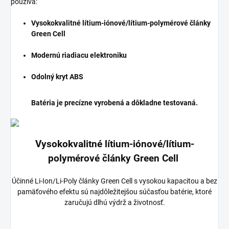
používa:
Vysokokvalitné lítium-iónové/lítium-polymérové články
Green Cell
Modernú riadiacu elektroniku
Odolný kryt ABS
Batéria je precízne vyrobená a dôkladne testovaná.
Vysokokvalitné lítium-iónové/lítium-
polymérové články Green Cell
Účinné Li-Ion/Li-Poly články Green Cell s vysokou kapacitou a bez
pamäťového efektu sú najdôležitejšou súčasťou batérie, ktoré
zaručujú dlhú výdrž a životnosť.