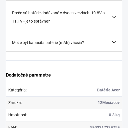
Prečo sú batérie dodávané v dvoch verziách: 10.8V a
11.1V - je to správne?
Môže byť kapacita batérie (mAh) väčšia?
Dodatočné parametre
Kategória
:
Batérie Acer
Záruka
:
12Mesiacov
Hmotnosť
:
0.3 kg
EAN
:
5903317229759