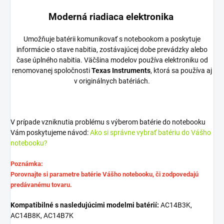
Moderná riadiaca elektronika
Umožňuje batérii komunikovať s notebookom a poskytuje
informácie o stave nabitia, zostávajúcej dobe prevádzky alebo
čase úplného nabitia. Väčšina modelov používa elektroniku od
renomovanej spoločnosti
Texas Instruments
, ktorá sa používa aj
v originálnych batériách.
V prípade vzniknutia problému s výberom batérie do notebooku
Vám poskytujeme návod:
Ako si správne vybrať batériu do Vášho
notebooku?
Poznámka:
Porovnajte si parametre batérie Vášho notebooku, či zodpovedajú
predávanému tovaru.
Kompatibilné s nasledujúcimi modelmi batérií:
AC14B3K,
AC14B8K, AC14B7K