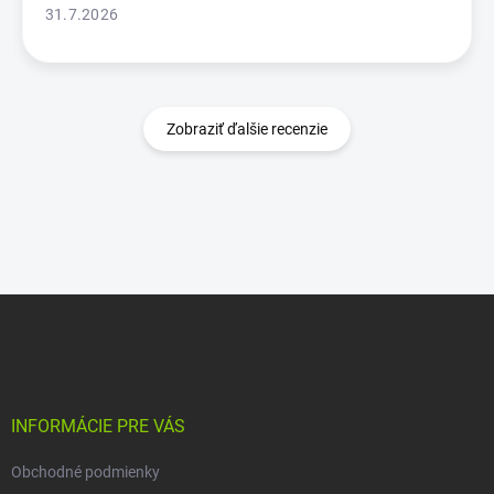
31.7.2026
Zobraziť ďalšie recenzie
Z
á
p
ä
t
i
INFORMÁCIE PRE VÁS
e
Obchodné podmienky