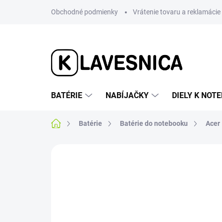
Prejsť
Obchodné podmienky
Vrátenie tovaru a reklamácie
na
obsah
BATÉRIE
NABÍJAČKY
DIELY K NO
Domov
Batérie
Batérie do notebooku
Acer
1 hodnotenie
Podrobnosti hodnotenia