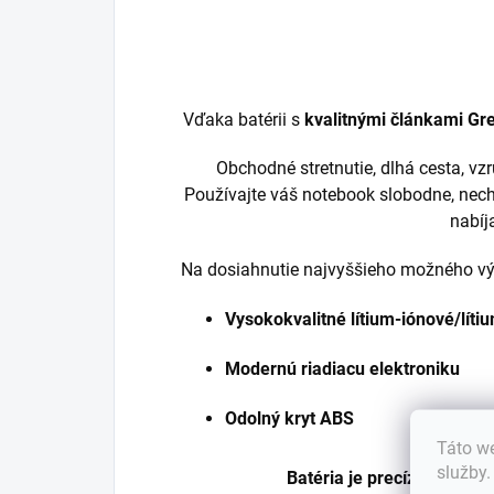
Vďaka batérii s
kvalitnými článkami Gre
Obchodné stretnutie, dlhá cesta, v
Používajte váš notebook slobodne, nech
nabíj
Na dosiahnutie najvyššieho možného výk
Vysokokvalitné lítium-iónové/lít
Modernú riadiacu elektroniku
Odolný kryt ABS
Táto we
služby
Batéria je precízne vyrob