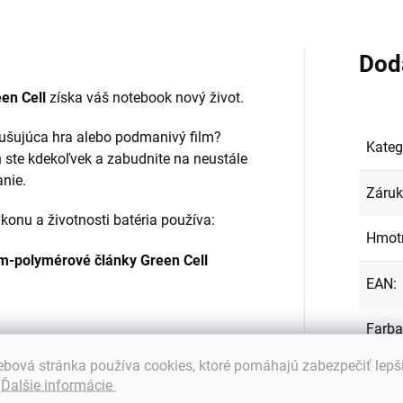
Dod
en Cell
získa váš notebook nový život.
zrušujúca hra alebo podmanivý film?
Kateg
 ste kdekoľvek a zabudnite na neustále
anie.
Záru
onu a životnosti batéria používa:
Hmot
ium-polymérové články Green Cell
EAN
:
Farba
bová stránka používa cookies, ktoré pomáhajú zabezpečiť lepš
Kapac
.
Ďalšie informácie
ená a dôkladne testovaná.