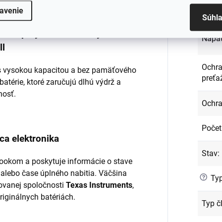
Kód p
avenie
Súhl
lítium-polymérové články Green
Napät
ll
Ochra
l s vysokou kapacitou a bez pamäťového
preťa
batérie, ktoré zaručujú dlhú výdrž a
nosť.
Ochra
Počet
ca elektronika
Stav
:
ookom a poskytuje informácie o stave
 alebo čase úplného nabitia. Väčšina
?
Typ
ovanej spoločnosti
Texas Instruments
,
originálnych batériách.
Typ č