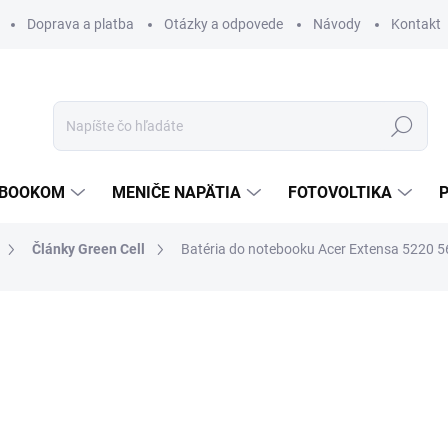
Doprava a platba
Otázky a odpovede
Návody
Kontakt
Hľadať
TEBOOKOM
MENIČE NAPÄTIA
FOTOVOLTIKA
Články Green Cell
Batéria do notebooku Acer Extensa 5220
€36,90
€29,15
€23,70 bez DPH
Jednotková
€29,15 / 1 ks
cena:
PREVER DOSTUPNOSŤ