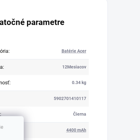
atočné parametre
ória
:
Batérie Acer
ka
:
12Mesiacov
nosť
:
0.34 kg
5902701410117
:
Čierna
ie
ita
:
4400 mAh