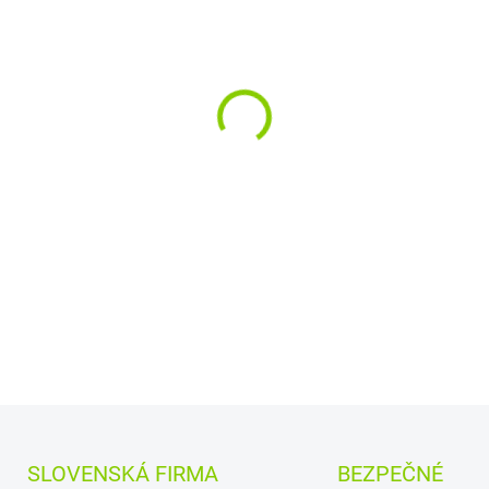
MOŽNOSTI DORUČENIA
Kapacita:
4400 mAh
Na
Najväčšia
kvalita
značk
Články
Green Cell
zaru
bezpečnosť
Moderná elektronika r
presne ako pôvodná
DETAILNÉ INFORMÁCIE
SLOVENSKÁ FIRMA
BEZPEČNÉ