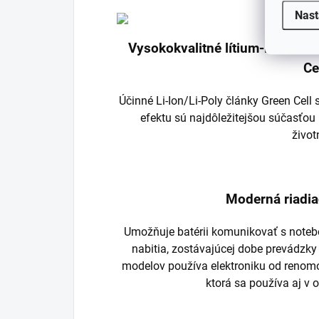
Nast
Vysokokvalitné lítium-iónové/
Ce
Účinné Li-Ion/Li-Poly články Green Cel
efektu sú najdôležitejšou súčasťou 
život
Moderná riadia
Umožňuje batérii komunikovať s noteb
nabitia, zostávajúcej dobe prevádzky
modelov používa elektroniku od renom
ktorá sa používa aj v 