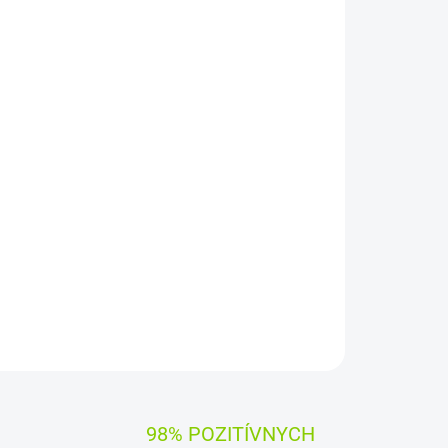
pätie:
11,1 V (
10,8
V)
Záruka:
12 mesiacov
y Green Cell
čujú dlhý pracovný čas, vysokú trvanlivosť a
iadenia
zaručuje
, že batéria pracuje so zariadením
OPÝTAŤ SA
STRÁŽIŤ
98% POZITÍVNYCH