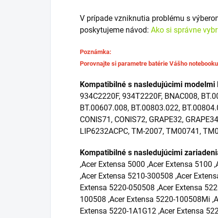
V prípade vzniknutia problému s výber
poskytujeme návod:
Ako si správne vyb
Poznámka:
Porovnajte si parametre batérie Vášho notebook
Kompatibilné s nasledujúcimi modelmi 
934C2220F, 934T2220F, BNAC008, BT.00
BT.00607.008, BT.00803.022, BT.00804.
CONIS71, CONIS72, GRAPE32, GRAPE34,
LIP6232ACPC, TM-2007, TM00741, TM
Kompatibilné s nasledujúcimi zariaden