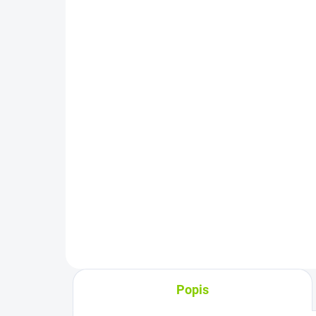
Horčíkový kryt LCD
Extensa 5210 5220 5420
5610 5620
€47,97
€39 bez DPH
Do košíka
Špecializujeme sa na predaj
počítačového príslušenstva už
viac ako 4 roky. ...
Popis