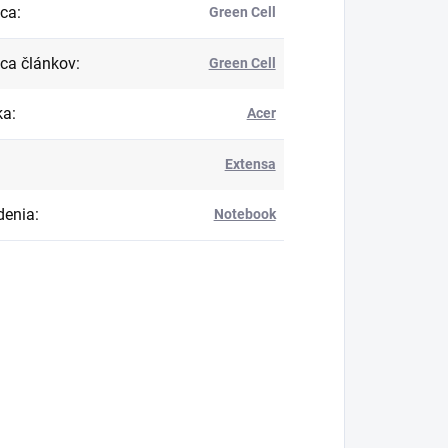
bca
:
Green Cell
ca článkov
:
Green Cell
ka
:
Acer
Extensa
denia
:
Notebook