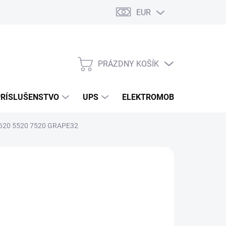
EUR
Podmienky ochrany osobných údajov
Súbory cookies
Rekla
PRÁZDNY KOŠÍK
NÁKUPNÝ
KOŠÍK
PRÍSLUŠENSTVO
UPS
ELEKTROMOBILITA
O
 5620 5520 7520 GRAPE32
/ ks