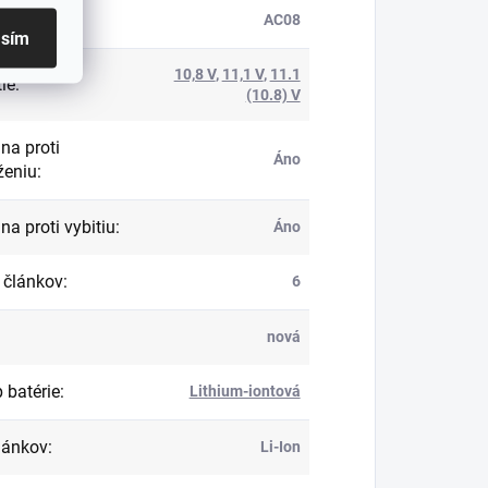
roduktu
:
AC08
asím
10,8 V
,
11,1 V
,
11.1
ie
:
(10.8) V
na proti
Áno
ženiu
:
na proti vybitiu
:
Áno
 článkov
:
6
nová
 batérie
:
Lithium-iontová
lánkov
:
Li-Ion