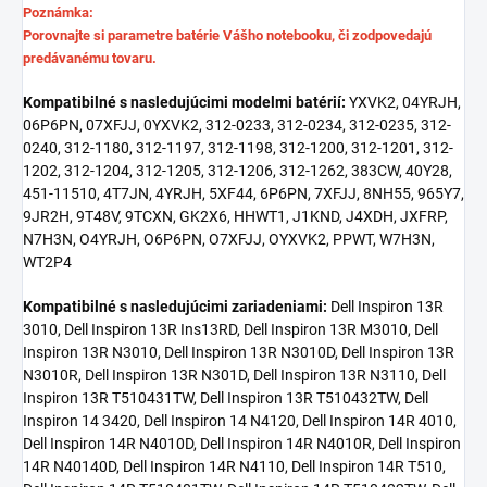
Poznámka:
Porovnajte si parametre batérie Vášho notebooku, či zodpovedajú
predávanému tovaru.
Kompatibilné s nasledujúcimi modelmi batérií:
YXVK2, 04YRJH,
06P6PN, 07XFJJ, 0YXVK2, 312-0233, 312-0234, 312-0235, 312-
0240, 312-1180, 312-1197, 312-1198, 312-1200, 312-1201, 312-
1202, 312-1204, 312-1205, 312-1206, 312-1262, 383CW, 40Y28,
451-11510, 4T7JN, 4YRJH, 5XF44, 6P6PN, 7XFJJ, 8NH55, 965Y7,
9JR2H, 9T48V, 9TCXN, GK2X6, HHWT1, J1KND, J4XDH, JXFRP,
N7H3N, O4YRJH, O6P6PN, O7XFJJ, OYXVK2, PPWT, W7H3N,
WT2P4
Kompatibilné s nasledujúcimi zariadeniami:
Dell Inspiron 13R
3010, Dell Inspiron 13R Ins13RD, Dell Inspiron 13R M3010, Dell
Inspiron 13R N3010, Dell Inspiron 13R N3010D, Dell Inspiron 13R
N3010R, Dell Inspiron 13R N301D, Dell Inspiron 13R N3110, Dell
Inspiron 13R T510431TW, Dell Inspiron 13R T510432TW, Dell
Inspiron 14 3420, Dell Inspiron 14 N4120, Dell Inspiron 14R 4010,
Dell Inspiron 14R N4010D, Dell Inspiron 14R N4010R, Dell Inspiron
14R N40140D, Dell Inspiron 14R N4110, Dell Inspiron 14R T510,