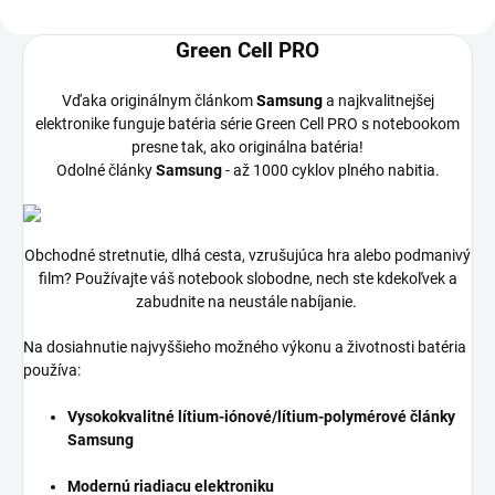
Green Cell PRO
Vďaka originálnym článkom
Samsung
a najkvalitnejšej
elektronike funguje batéria série Green Cell PRO s notebookom
presne tak, ako originálna batéria!
Odolné články
Samsung
- až 1000 cyklov plného nabitia.
Obchodné stretnutie, dlhá cesta, vzrušujúca hra alebo podmanivý
film? Používajte váš notebook slobodne, nech ste kdekoľvek a
zabudnite na neustále nabíjanie.
Na dosiahnutie najvyššieho možného výkonu a životnosti batéria
používa:
Vysokokvalitné lítium-iónové/lítium-polymérové články
Samsung
Modernú riadiacu elektroniku