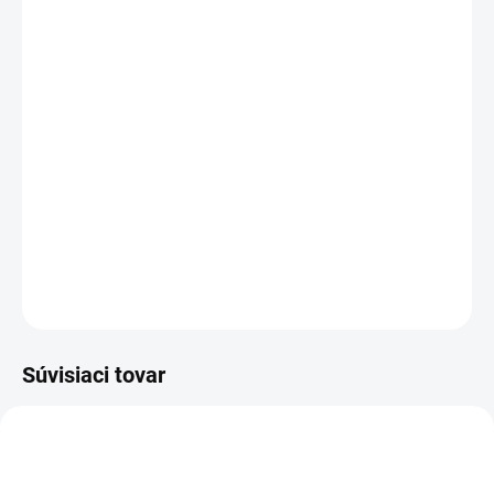
DORUČENIA
Kapacita:
5200 mAh
Napätie:
11,1 V
(
10,8
V)
Záruka:
12
mesiacov
Najväčšia
kvalita
značky Green Cell
Články
Samsung
zaručujú dlhý pracovný čas, vysokú
trvanlivosť a bezpečnosť
Moderná elektronika riadenia
zaručuje
, že batéria pracuje
so zariadením presne ako pôvodná
DETAILNÉ INFORMÁCIE
OPÝTAŤ SA
STRÁŽIŤ
Súvisiaci tovar