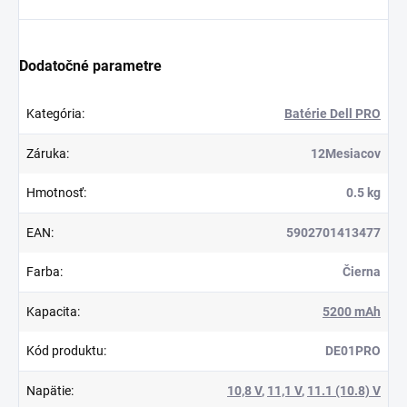
Dodatočné parametre
Kategória
:
Batérie Dell PRO
Záruka
:
12Mesiacov
Hmotnosť
:
0.5 kg
EAN
:
5902701413477
Farba
:
Čierna
Kapacita
:
5200 mAh
Kód produktu
:
DE01PRO
Napätie
:
10,8 V
,
11,1 V
,
11.1 (10.8) V