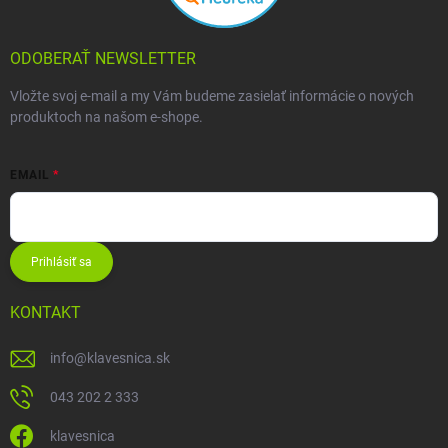
ODOBERAŤ NEWSLETTER
Vložte svoj e-mail a my Vám budeme zasielať informácie o nových
produktoch na našom e-shope.
EMAIL
Prihlásiť sa
KONTAKT
info
@
klavesnica.sk
043 202 2 333
klavesnica