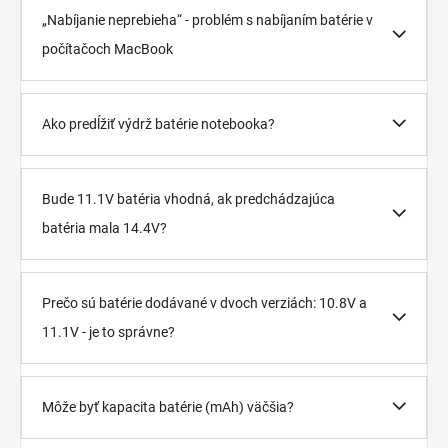
„Nabíjanie neprebieha“ - problém s nabíjaním batérie v
počítačoch MacBook
Ako predĺžiť výdrž batérie notebooka?
Bude 11.1V batéria vhodná, ak predchádzajúca
batéria mala 14.4V?
Prečo sú batérie dodávané v dvoch verziách: 10.8V a
11.1V - je to správne?
Môže byť kapacita batérie (mAh) väčšia?