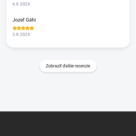
6.8.2026
Jozef Gáhi
3.8.2026
Zobraziť ďalšie recenzie
Z
á
p
ä