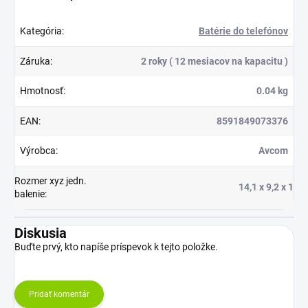
Kategória
:
Batérie do telefónov
Záruka
:
2 roky ( 12 mesiacov na kapacitu )
Hmotnosť
:
0.04 kg
EAN
:
8591849073376
Výrobca
:
Avcom
Rozmer xyz jedn.
14,1 x 9,2 x 1
balenie
:
Diskusia
Buďte prvý, kto napíše príspevok k tejto položke.
Pridať komentár