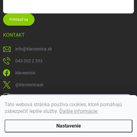
Prihlásiť sa
KONTAKT
info
@
klavesnica.sk
043 202 2 333
klavesnica
@klavesnicask
klavesnica_sk
×
Táto webová stránka používa cookies, ktoré pomáhajú
Dobrý deň! 👋 Pomôžem vám nájsť správny diel. Napíšte mi.
zabezpečiť lepšie služby
.
Ďalšie informácie
Doprava a platba
Nastavenie