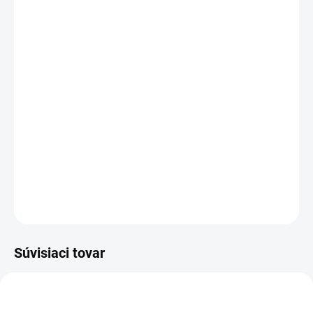
DORUČENIA
−
+
Pridať do košíka
Objavte spoľahlivú batériu AVACOM pre Nokia 225! S napätím 3,7
V a kapacitou 1200 mAh vám poskytne dlhú výdrž a stabilný
výkon. Ideálna náhrada za batériu BL-4UL, ktorá zabezpečí
vášmu telefónu spoľahlivú energiu. Vládnite s istotou a veľkou
výdržou!
DETAILNÉ INFORMÁCIE
OPÝTAŤ SA
STRÁŽIŤ
Súvisiaci tovar