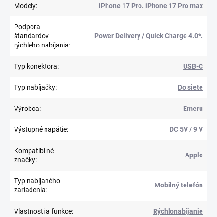
Modely
:
iPhone 17 Pro. iPhone 17 Pro max
Podpora
štandardov
Power Delivery / Quick Charge 4.0*.
rýchleho nabíjania
:
Typ konektora
:
USB-C
Typ nabíjačky
:
Do siete
Výrobca
:
Emeru
Výstupné napätie
:
DC 5V / 9 V
Kompatibilné
Apple
značky
:
Typ nabíjaného
Mobilný telefón
zariadenia
:
Vlastnosti a funkce
:
Rýchlonabíjanie