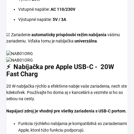
Vstupné napätie:
AC 110/230V
Výstupné napätie:
5V / 3A
☑ Zariadenie
automaticky prispôsobí režim nabíjania
vášmu
zariadeniu. Vďaka tomu je nabíjačka
univerzálna
.
⚡ Nabíjačka pre Apple USB-C - 20W
Fast Charg
20 W nabíjačka rýchlo a efektívne nabije vaše zariadenia, nech ste
kdekoľvek. Používajte ho doma aj v kancelárii a vezmite si ho so
sebou na cesty.
Napájací zdroj je vhodný pre všetky zariadenia s USB-C portom.
Funkcia rýchleho nabíjania je kompatibilná so zariadeniami
Apple, ktoré túto funkciu podporujú.