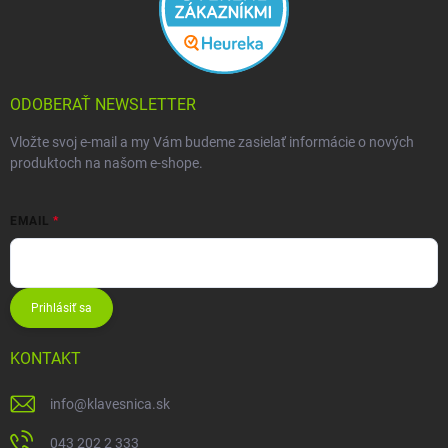
ODOBERAŤ NEWSLETTER
Vložte svoj e-mail a my Vám budeme zasielať informácie o nových
produktoch na našom e-shope.
EMAIL
Prihlásiť sa
KONTAKT
info
@
klavesnica.sk
043 202 2 333