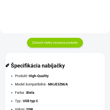
Zobraziť všetky súvisiace produkty
✐ Špecifikácia nabíjačky
Produkt:
High-Quality
Model: kompatibilná -
MHJE3ZM/A
Farba :
Biela
Typ :
USB typ C
Výkon:
20W