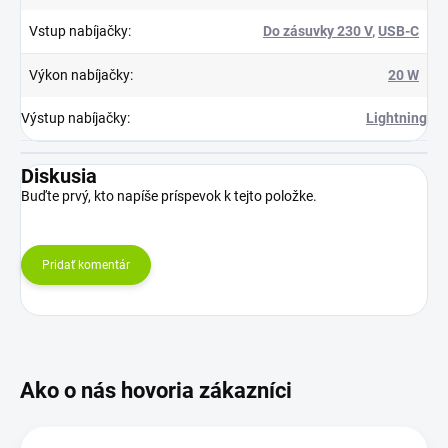
Vstup nabíjačky
:
Do zásuvky 230 V
,
USB-C
Výkon nabíjačky
:
20 W
Výstup nabíjačky
:
Lightning
Diskusia
Buďte prvý, kto napíše príspevok k tejto položke.
Pridať komentár