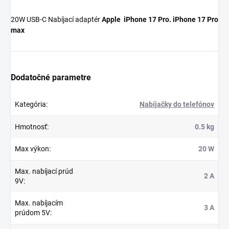
20W USB-C Nabíjací adaptér
Apple iPhone 17 Pro. iPhone 17 Pro
max
Dodatočné parametre
Kategória
:
Nabíjačky do telefónov
Hmotnosť
:
0.5 kg
Max výkon
:
20 W
Max. nabíjací prúd
2 A
9V
:
Max. nabíjacím
3 A
prúdom 5V
: