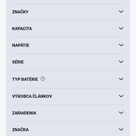
o
d
ZNAČKY
u
k
KAPACITA
t
o
v
NAPÄTIE
SÉRIE
?
TYP BATÉRIE
VÝROBCA ČLÁNKOV
ZARIADENIA
ZNAČKA