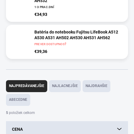
AH532
1-3 PRAC.DNÍ
€34,93
Batéria do notebooku Fujitsu LifeBook A512
A530 A531 AH502 AH530 AH531 AH562
PREVER DOSTUPNOSŤ
€39,36
R
a
NAJPREDÁVANEJŠIE
NAJLACNEJŠIE
NAJDRAHŠIE
d
e
ABECEDNE
n
i
5
položiek celkom
e
p
CENA
r