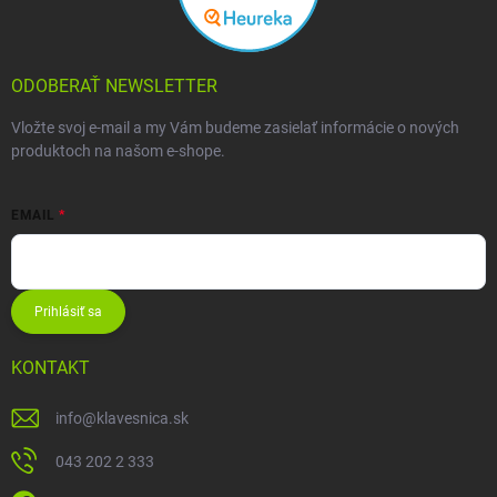
ODOBERAŤ NEWSLETTER
Vložte svoj e-mail a my Vám budeme zasielať informácie o nových
produktoch na našom e-shope.
EMAIL
Prihlásiť sa
KONTAKT
info
@
klavesnica.sk
043 202 2 333