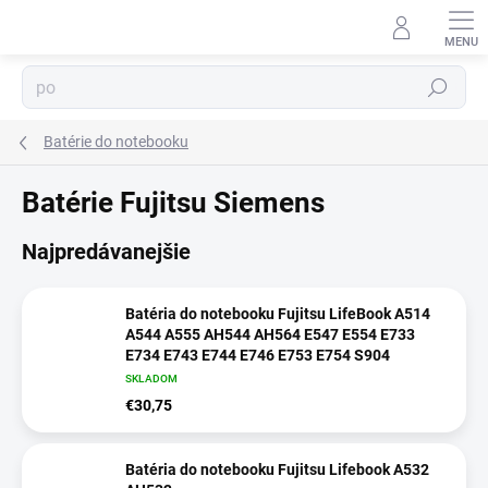
Prejsť
na
obsah
⬇
Hľadať
AI asistent · online
Batérie do notebooku
Batérie Fujitsu Siemens
Najpredávanejšie
Batéria do notebooku Fujitsu LifeBook A514
A544 A555 AH544 AH564 E547 E554 E733
E734 E743 E744 E746 E753 E754 S904
SKLADOM
€30,75
Batéria do notebooku Fujitsu Lifebook A532