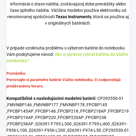
informácie o stave nabitia, zostávajúcej dobe prevádzky alebo
čase úplného nabitia. Väčšina modelov používa elektroniku od
renomovanej spoločnosti
Texas Instruments
, ktorá sa používa aj
v originálnych batériách.
V prípade vzniknutia problému s výberom batérie do notebooku
Vám poskytujeme návod:
Ako si správne vybrať batériu do Vášho
notebooku?
Poznámka:
Porovnajte si parametre batérie Vášho notebooku, či zodpovedajú
predávanému tovaru.
Kompatibilné s nasledujúcimi modelmi batérií:
CP293550-01
,FMVNBP146 ,FMVNBP177 ,FMVNBP178 ,FPCBP145
,FPCBP145AP ,FPCBP146 ,FPCBP218 ,FPCBP218AP ,FPCBP219
,FPCBP219AP ,FPCBP220 ,FPCBP220AP ,FPCBP238
,FPCBP238AP ,S26391-F795-L300 ,S26391-F795-L400 ,S26391-
F956-L100 ,S26391-F956-L200 ,S26391-F974-L50 ,CP293530-01