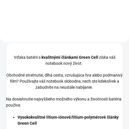
okrúhly (5,5-2,5mm) |Záruka: 24
mesiacov...
Vďaka batérii s
kvalitnými článkami Green Cell
získa váš
notebook nový život.
Obchodné stretnutie, dlhá cesta, vzrušujúca hra alebo podmanivý
film? Používajte váš notebook slobodne, nech ste kdekoľvek a
zabudnite na neustále nabíjanie.
Na dosiahnutie najvyššieho možného výkonu a životnosti batéria
používa:
Vysokokvalitné lítium-iónové/lítium-polymérové články
Green Cell