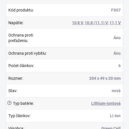
Kód produktu
:
FS07
Napätie
:
10,8 V
,
10.8 (11.1) V
,
11,1 V
Ochrana proti
Áno
preťaženiu
:
Ochrana proti vybitiu
:
Áno
Počet článkov
:
6
Rozmer
:
204 x 49 x 20 mm
Stav
:
nová
?
Typ batérie
:
Lithium-iontová
Typ článkov
:
Li-Ion
Výrobca
:
Green Cell