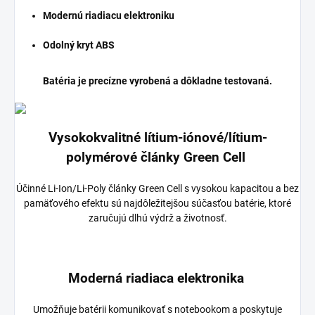
Modernú riadiacu elektroniku
Odolný kryt ABS
Batéria je precízne vyrobená a dôkladne testovaná.
Vysokokvalitné lítium-iónové/lítium-
polymérové články Green Cell
Účinné Li-Ion/Li-Poly články Green Cell s vysokou kapacitou a bez
pamäťového efektu sú najdôležitejšou súčasťou batérie, ktoré
zaručujú dlhú výdrž a životnosť.
Moderná riadiaca elektronika
Umožňuje batérii komunikovať s notebookom a poskytuje