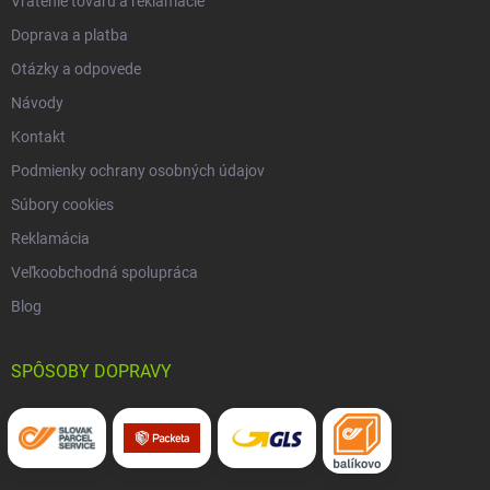
Vrátenie tovaru a reklamácie
Doprava a platba
Otázky a odpovede
Návody
Kontakt
Podmienky ochrany osobných údajov
Súbory cookies
Reklamácia
Veľkoobchodná spolupráca
Blog
SPÔSOBY DOPRAVY