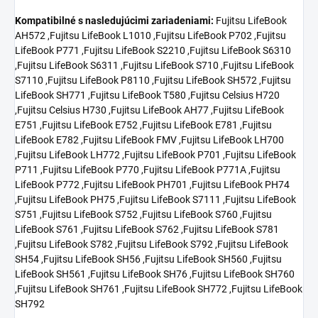
Kompatibilné s nasledujúcimi zariadeniami:
Fujitsu LifeBook
AH572 ,Fujitsu LifeBook L1010 ,Fujitsu LifeBook P702 ,Fujitsu
LifeBook P771 ,Fujitsu LifeBook S2210 ,Fujitsu LifeBook S6310
,Fujitsu LifeBook S6311 ,Fujitsu LifeBook S710 ,Fujitsu LifeBook
S7110 ,Fujitsu LifeBook P8110 ,Fujitsu LifeBook SH572 ,Fujitsu
LifeBook SH771 ,Fujitsu LifeBook T580 ,Fujitsu Celsius H720
,Fujitsu Celsius H730 ,Fujitsu LifeBook AH77 ,Fujitsu LifeBook
E751 ,Fujitsu LifeBook E752 ,Fujitsu LifeBook E781 ,Fujitsu
LifeBook E782 ,Fujitsu LifeBook FMV ,Fujitsu LifeBook LH700
,Fujitsu LifeBook LH772 ,Fujitsu LifeBook P701 ,Fujitsu LifeBook
P711 ,Fujitsu LifeBook P770 ,Fujitsu LifeBook P771A ,Fujitsu
LifeBook P772 ,Fujitsu LifeBook PH701 ,Fujitsu LifeBook PH74
,Fujitsu LifeBook PH75 ,Fujitsu LifeBook S7111 ,Fujitsu LifeBook
S751 ,Fujitsu LifeBook S752 ,Fujitsu LifeBook S760 ,Fujitsu
LifeBook S761 ,Fujitsu LifeBook S762 ,Fujitsu LifeBook S781
,Fujitsu LifeBook S782 ,Fujitsu LifeBook S792 ,Fujitsu LifeBook
SH54 ,Fujitsu LifeBook SH56 ,Fujitsu LifeBook SH560 ,Fujitsu
LifeBook SH561 ,Fujitsu LifeBook SH76 ,Fujitsu LifeBook SH760
,Fujitsu LifeBook SH761 ,Fujitsu LifeBook SH772 ,Fujitsu LifeBook
SH792