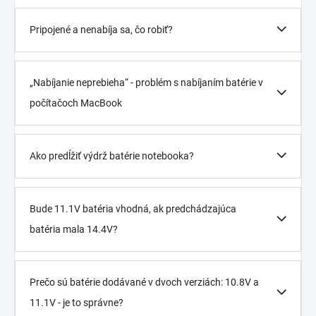
Pripojené a nenabíja sa, čo robiť?
„Nabíjanie neprebieha“ - problém s nabíjaním batérie v
počítačoch MacBook
Ako predĺžiť výdrž batérie notebooka?
Bude 11.1V batéria vhodná, ak predchádzajúca
batéria mala 14.4V?
Prečo sú batérie dodávané v dvoch verziách: 10.8V a
11.1V - je to správne?