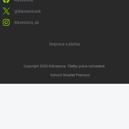
@klavesnicask
klavesnica_sk
Doprava a platba
Copyright 2026
Klávesnica
. Všetky práva vyhradené.
Vytvoril Shoptet Premium