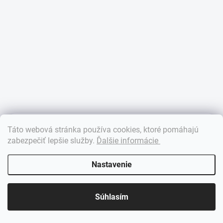
×
Táto webová stránka používa cookies, ktoré pomáhajú
Dobrý deň! 👋 Pomôžem vám nájsť správny diel. Napíšte mi.
zabezpečiť lepšie služby
.
Ďalšie informácie
Nastavenie
Súhlasím