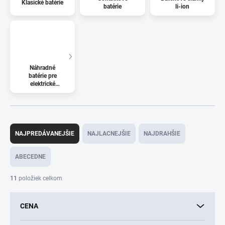
Klasické batérie
batérie
li-ion
Náhradné
batérie pre
elektrické
kolobežky
R
a
NAJPREDÁVANEJŠIE
NAJLACNEJŠIE
NAJDRAHŠIE
d
e
ABECEDNE
n
i
11
položiek celkom
e
p
CENA
r
o