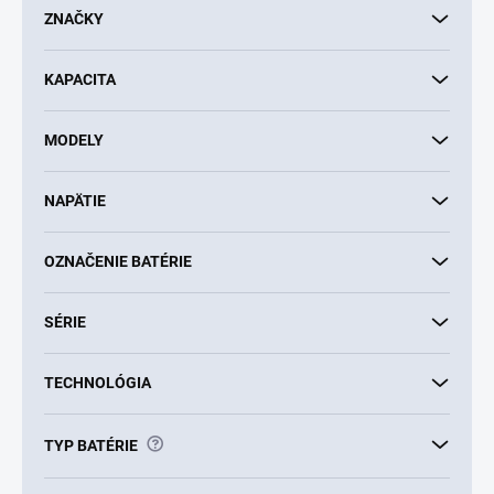
d
ZNAČKY
u
k
KAPACITA
t
o
v
MODELY
NAPÄTIE
OZNAČENIE BATÉRIE
SÉRIE
TECHNOLÓGIA
?
TYP BATÉRIE