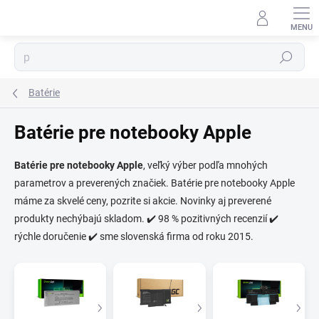
Prejsť
na
obsah
Hľadať
Batérie
Batérie pre notebooky Apple
Batérie pre notebooky Apple
, veľký výber podľa mnohých
parametrov a preverených značiek. Batérie pre notebooky Apple
⬇
AI asistent · online
máme za skvelé ceny, pozrite si akcie. Novinky aj preverené
produkty nechýbajú skladom. ✔️ 98 % pozitivných recenzií ✔️
rýchle doručenie ✔️ sme slovenská firma od roku 2015.