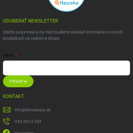
ODOBERAŤ NEWSLETTER
Vložte svoj e-mail a my Vám budeme zasielať informácie o nových
produktoch na našom e-shope.
EMAIL
Prihlásiť sa
KONTAKT
info
@
klavesnica.sk
043 202 2 333
klavesnica