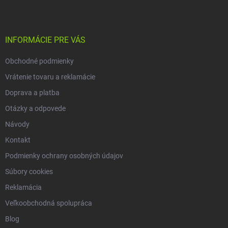
p
i
e
ä
p
t
r
i
INFORMÁCIE PRE VÁS
v
e
k
Obchodné podmienky
y
v
Vrátenie tovaru a reklamácie
ý
p
Doprava a platba
i
Otázky a odpovede
s
u
Návody
Kontakt
Podmienky ochrany osobných údajov
Súbory cookies
Reklamácia
Veľkoobchodná spolupráca
Blog