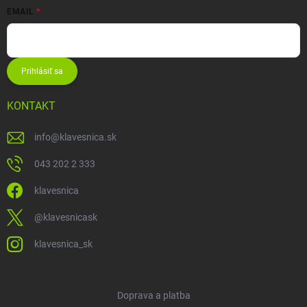
EMAIL
Prihlásiť sa
KONTAKT
info
@
klavesnica.sk
043 202 2 333
klavesnica
@klavesnicask
klavesnica_sk
Doprava a platba