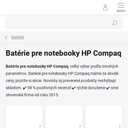
Prejsť
na
obsah
Hľadať
Batérie
Batérie pre notebooky HP Compaq
Batérie pre notebooky HP Compaq
, veľký výber podľa mnohých
parametrov. Batérie pre notebooky HP Compaq máme za skvelé
⬇
AI asistent · online
ceny, pozrite si akcie. Novinky aj preverené produkty nechýbajú
skladom. ✔️ 98 % pozitivných recenzií ✔️ rýchle doručenie ✔️ sme
slovenská firma od roku 2015.