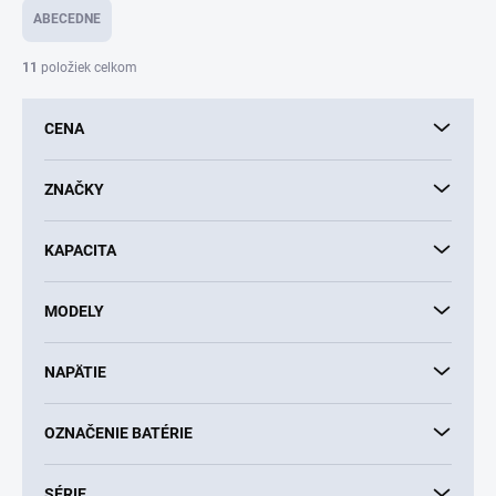
e
ABECEDNE
n
i
11
položiek celkom
e
p
CENA
r
o
d
ZNAČKY
u
k
KAPACITA
t
o
v
MODELY
NAPÄTIE
OZNAČENIE BATÉRIE
SÉRIE