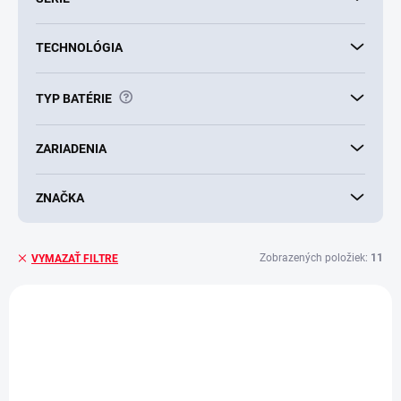
TECHNOLÓGIA
?
TYP BATÉRIE
ZARIADENIA
ZNAČKA
Zobrazených položiek:
11
VYMAZAŤ FILTRE
V
ý
AKCIA
p
SUPER CENA
i
s
p