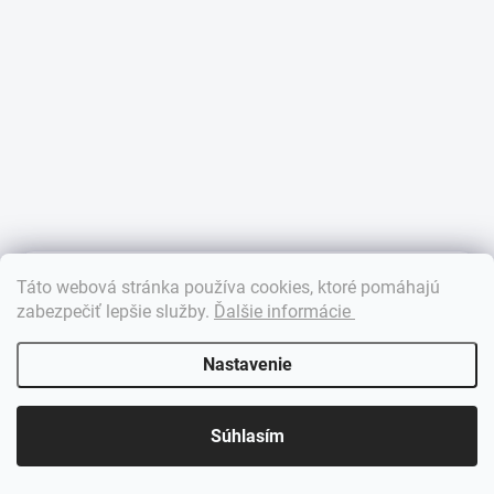
×
Táto webová stránka používa cookies, ktoré pomáhajú
Dobrý deň! 👋 Pomôžem vám nájsť správny diel. Napíšte mi.
zabezpečiť lepšie služby
.
Ďalšie informácie
Nastavenie
Súhlasím