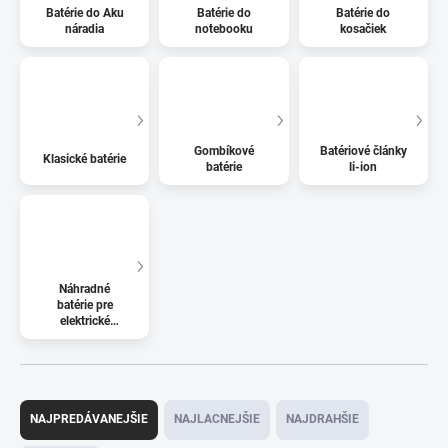
Batérie do Aku
Batérie do
Batérie do
náradia
notebooku
kosačiek
Gombíkové
Batériové články
Klasické batérie
batérie
li-ion
Náhradné
batérie pre
elektrické
kolobežky
R
a
NAJPREDÁVANEJŠIE
NAJLACNEJŠIE
NAJDRAHŠIE
d