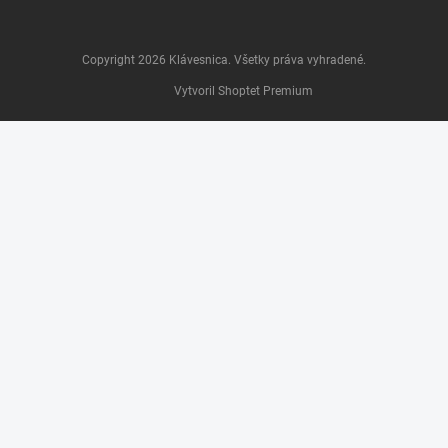
Copyright 2026
Klávesnica
. Všetky práva vyhradené.
Vytvoril Shoptet Premium