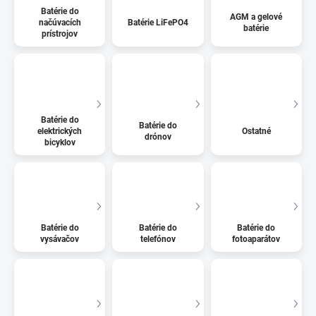
Batérie do
AGM a gelové
načúvacích
Batérie LiFePO4
batérie
prístrojov
Batérie do
Batérie do
elektrických
Ostatné
drónov
bicyklov
Batérie do
Batérie do
Batérie do
vysávačov
telefónov
fotoaparátov