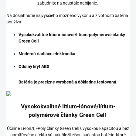
zabudnite na neustále nabíjanie.
Na dosiahnutie najvyššieho možného výkonu a životnosti batéria
používa:
Vysokokvalitné lítium-iónové/lítium-polymérové články
Green Cell
Modernú riadiacu elektroniku
Odolný kryt ABS
Batéria je precízne vyrobená a dôkladne testovaná.
Vysokokvalitné lítium-iónové/lítium-
polymérové články Green Cell
Účinné Li-Ion/Li-Poly články Green Cell s vysokou kapacitou a bez
pamäťového efektu sú najdôležitejšou súčasťou batérie, ktoré