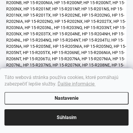
×
Táto webová stránka používa cookies, ktoré pomáhajú
Dobrý deň! 👋 Pomôžem vám nájsť správny diel. Napíšte mi.
zabezpečiť lepšie služby
.
Ďalšie informácie
Nastavenie
Súhlasím