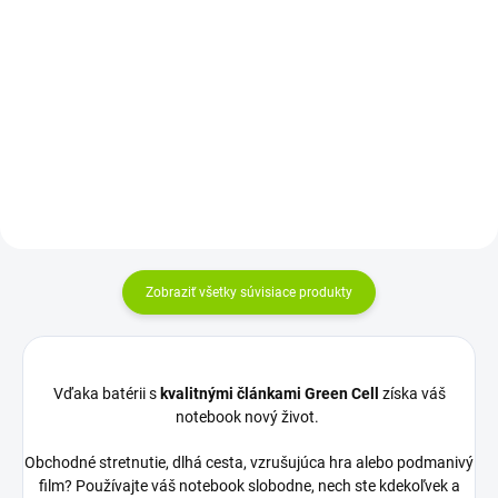
Do košíka
mesiacov Najväčšia kvalita
značky Green...
Rozloženie kláves: SK/CZ qwerty
Špecializujeme sa na predaj
počítačového príslušenstva už
viac...
Zobraziť všetky súvisiace produkty
Vďaka batérii s
kvalitnými článkami Green Cell
získa váš
notebook nový život.
Obchodné stretnutie, dlhá cesta, vzrušujúca hra alebo podmanivý
film? Používajte váš notebook slobodne, nech ste kdekoľvek a