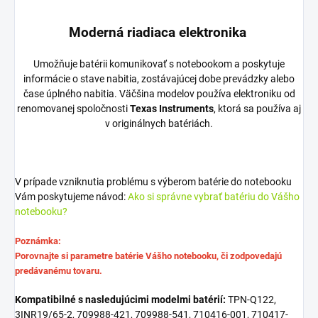
Moderná riadiaca elektronika
Umožňuje batérii komunikovať s notebookom a poskytuje
informácie o stave nabitia, zostávajúcej dobe prevádzky alebo
čase úplného nabitia. Väčšina modelov používa elektroniku od
renomovanej spoločnosti
Texas Instruments
, ktorá sa používa aj
v originálnych batériách.
V prípade vzniknutia problému s výberom batérie do notebooku
Vám poskytujeme návod:
Ako si správne vybrať batériu do Vášho
notebooku?
Poznámka:
Porovnajte si parametre batérie Vášho notebooku, či zodpovedajú
predávanému tovaru.
Kompatibilné s nasledujúcimi modelmi batérií:
TPN-Q122,
3INR19/65-2, 709988-421, 709988-541, 710416-001, 710417-