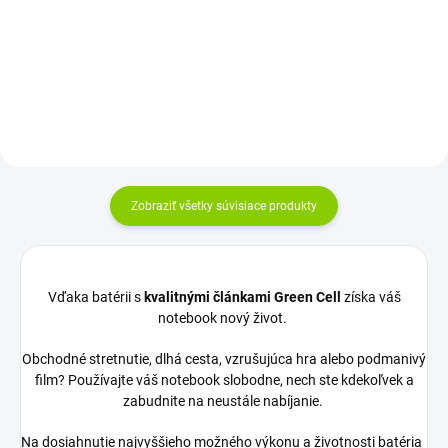
klávesnicu Vyrobené najväčšími...
SK/CZ Vyrobené najväčšími
výrobcami dielov pre notebooky:
Compal,...
Zobraziť všetky súvisiace produkty
Vďaka batérii s
kvalitnými článkami Green Cell
získa váš
notebook nový život.
Obchodné stretnutie, dlhá cesta, vzrušujúca hra alebo podmanivý
film? Používajte váš notebook slobodne, nech ste kdekoľvek a
zabudnite na neustále nabíjanie.
Na dosiahnutie najvyššieho možného výkonu a životnosti batéria