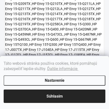
×
Táto webová stránka používa cookies, ktoré pomáhajú
Dobrý deň! 👋 Pomôžem vám nájsť správny diel. Napíšte mi.
zabezpečiť lepšie služby
.
Ďalšie informácie
Nastavenie
Súhlasím