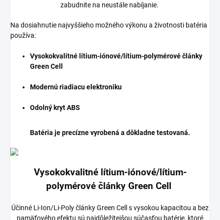
zabudnite na neustále nabíjanie.
Na dosiahnutie najvyššieho možného výkonu a životnosti batéria
používa:
Vysokokvalitné lítium-iónové/lítium-polymérové články
Green Cell
Modernú riadiacu elektroniku
Odolný kryt ABS
Batéria je precízne vyrobená a dôkladne testovaná.
Vysokokvalitné lítium-iónové/lítium-
polymérové články Green Cell
Účinné Li-Ion/Li-Poly články Green Cell s vysokou kapacitou a bez
pamäťového efektu sú najdôležitejšou súčasťou batérie, ktoré