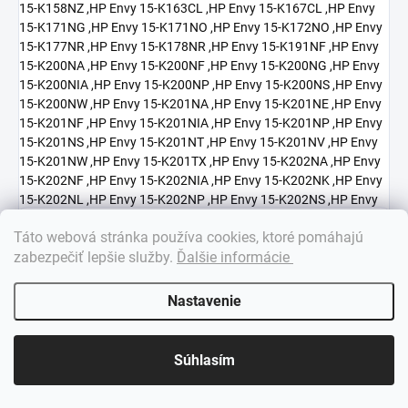
×
Táto webová stránka používa cookies, ktoré pomáhajú
Dobrý deň! 👋 Pomôžem vám nájsť správny diel. Napíšte mi.
zabezpečiť lepšie služby
.
Ďalšie informácie
Nastavenie
Súhlasím