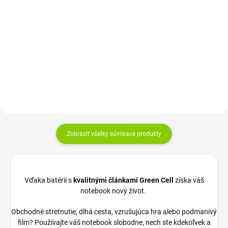
Do košíka
19.5V |Intenzita: 3,33A |Konektor:
okrúhly (4,5-3,0mm) |Záruka: 24
Rozloženie kláves: QWERTY
mesiacov...
SK/CZ Vyrobené najväčšími
výrobcami dielov pre notebooky:
Compal,...
Zobraziť všetky súvisiace produkty
Vďaka batérii s
kvalitnými článkami Green Cell
získa váš
notebook nový život.
Obchodné stretnutie, dlhá cesta, vzrušujúca hra alebo podmanivý
film? Používajte váš notebook slobodne, nech ste kdekoľvek a