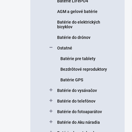
n
Batérie LiFePO4
e
AGM a gelové batérie
l
Batérie do elektrických
bicyklov
Batérie do drónov
Ostatné
Batérie pre tablety
Bezdrôtové reproduktory
Batérie GPS
Batérie do vysávačov
Batérie do telefónov
Batérie do fotoaparátov
Batérie do Aku náradia