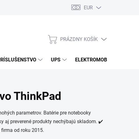
EUR
Podmienky ochrany osobných údajov
Súbory cookies
Rekla
PRÁZDNY KOŠÍK
NÁKUPNÝ
KOŠÍK
PRÍSLUŠENSTVO
UPS
ELEKTROMOBILITA
O
ovo ThinkPad
mnohých parametrov. Batérie pre notebooky
ky aj preverené produkty nechýbajú skladom. ✔️
 firma od roku 2015.