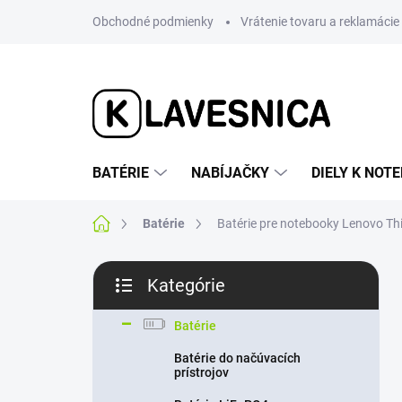
Prejsť
Obchodné podmienky
Vrátenie tovaru a reklamácie
na
obsah
BATÉRIE
NABÍJAČKY
DIELY K NO
Domov
Batérie
Batérie pre notebooky Lenovo T
B
Kategórie
o
Preskočiť
č
kategórie
n
Batérie
ý
Batérie do načúvacích
p
prístrojov
a