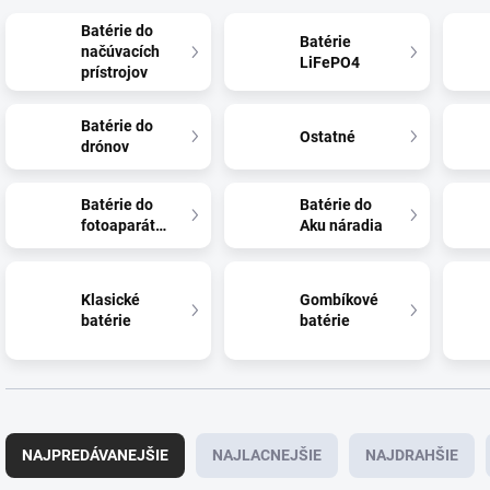
Batérie do
Batérie
načúvacích
LiFePO4
prístrojov
Batérie do
Ostatné
drónov
Batérie do
Batérie do
fotoaparátov
Aku náradia
Klasické
Gombíkové
batérie
batérie
R
a
NAJPREDÁVANEJŠIE
NAJLACNEJŠIE
NAJDRAHŠIE
d