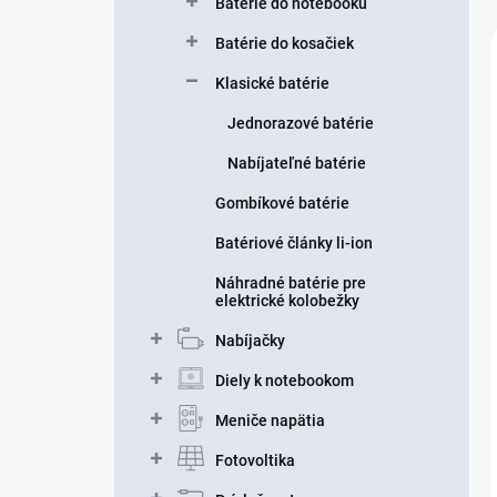
Batérie do notebooku
Batérie do kosačiek
Klasické batérie
Jednorazové batérie
Nabíjateľné batérie
Gombíkové batérie
Batériové články li-ion
Náhradné batérie pre
elektrické kolobežky
Nabíjačky
Diely k notebookom
Meniče napätia
Fotovoltika