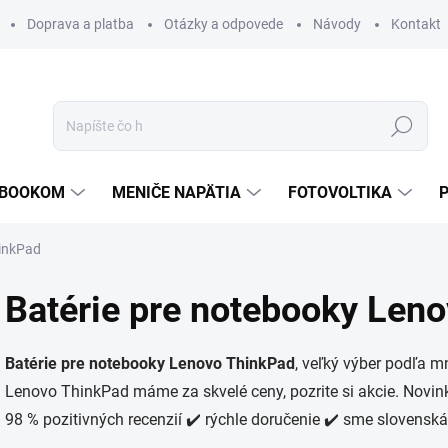
Doprava a platba
Otázky a odpovede
Návody
Kontakt
Hľadať
TEBOOKOM
MENIČE NAPÄTIA
FOTOVOLTIKA
hinkPad
Batérie pre notebooky Len
Batérie pre notebooky Lenovo ThinkPad
, veľký výber podľa 
Lenovo ThinkPad máme za skvelé ceny, pozrite si akcie. Novin
98 % pozitivných recenzií ✔️ rýchle doručenie ✔️ sme slovenská