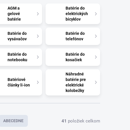
AGM a
Batérie do
gelové
elektrických
batérie
bicyklov
Batérie do
Batérie do
vysávačov
telefónov
Batérie do
Batérie do
notebooku
kosačiek
Náhradné
Batériové
batérie pre
články li-ion
elektrické
kolobežky
41
položiek celkom
ABECEDNE