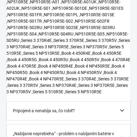
,NP510R5E ,NP510R5E-A01 ,NP510R5E-A01UK ,NP510R5E-
A02UK ,NP510R5E-S01 ,NP510R5E-S01DE ,NP510R5E-S01ES
,NP510R5E-S01FR ,NP510R5E-S01PL ,NP510R5E-S01SE
,NP510R5E-S01TR ,NP510R5E-S02 ,NP510R5E-S02FR
,NP510R5E-S02RU ,NP510R5E-S02SE ,NP510R5E-S03RU
,NP510R5E-S04 ,NP510R5E-S04RU ,NP510R5E-S05 ,NP510R5E-
S05RU ,Series 3 370R4E ,Series 3 370R5E ,Series 3 370R5V ,Series
3 NP370R4E ,Series 3 NP370R5E ,Series 3 NP370R5V ,Series 5
510R5E ,Series 5 NP510R5E ,Book 4 450R4E ,Book 4 450R5E
,Book 4 450R5G ,Book 4 450R5U ,Book 4 450R5V ,Book 4 470R4E
,Book 4 470R5E ,Book 4 NP450R4E ,Book 4 NP450R5E ,Book 4
NP450R5G ,Book 4 NP450R5U ,Book 4 NP450R5V ,Book 4
NP470R4E ,Book 4 NP470R5E ,Series 3 370R4E ,Series 3 370R5E
,Series 3 370R5V ,Series 3 NP370R4E ,Series 3 NP370R5E ,Series
3 NP370R5V ,Series 5 510R5E ,Series 5 NP510R5E
Pripojené a nenabíja sa, čo robiť?
„Nabíjanie neprebieha“ - problém s nabíjaním batérie v