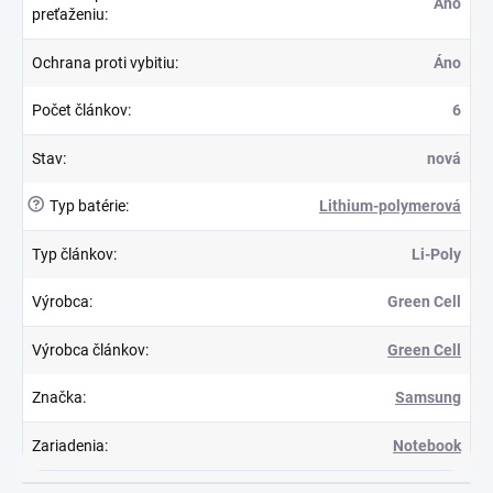
Áno
preťaženiu
:
Ochrana proti vybitiu
:
Áno
Počet článkov
:
6
Stav
:
nová
?
Typ batérie
:
Lithium-polymerová
Typ článkov
:
Li-Poly
Výrobca
:
Green Cell
Výrobca článkov
:
Green Cell
Značka
:
Samsung
Zariadenia
:
Notebook