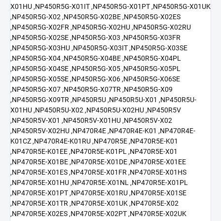
X01HU ,NP450R5G-X01IT ,NP450R5G-X01PT ,NP450R5G-X01UK
,NP450R5G-X02 ,NP450R5G-X02BE ,NP450R5G-X02ES
,NP450R5G-X02FR ,NP450R5G-X02HU ,NP450R5G-X02RU
,NP450R5G-X02SE ,NP450R5G-X03 ,NP450R5G-X03FR
,NP450R5G-X03HU ,NP450R5G-X03IT ,NP450R5G-X03SE
,NP450R5G-X04 ,NP450R5G-X04BE ,NP450R5G-X04PL
,NP450R5G-X04SE ,NP450R5G-X05 ,NP450R5G-X05PL
,NP450R5G-X05SE ,NP450R5G-X06 ,NP450R5G-X06SE
,NP450R5G-X07 ,NP450R5G-X07TR ,NP450R5G-X09
,NP450R5G-X09TR ,NP450R5U ,NP450R5U-X01 ,NP450R5U-
X01HU ,NP450R5U-X02 ,NP450R5U-X02HU ,NP450R5V
,NP450R5V-X01 ,NP450R5V-X01HU ,NP450R5V-X02
,NP450R5V-X02HU ,NP470R4E ,NP470R4E-K01 ,NP470R4E-
K01CZ ,NP470R4E-K01RU ,NP470R5E ,NP470R5E-K01
,NP470R5E-K01EE ,NP470R5E-K01PL ,NP470R5E-X01
,NP470R5E-X01BE ,NP470R5E-X01DE ,NP470R5E-X01EE
,NP470R5E-X01ES ,NP470R5E-X01FR ,NP470R5E-X01HS
,NP470R5E-X01HU ,NP470R5E-X01NL ,NP470R5E-X01PL
,NP470R5E-X01PT ,NP470R5E-X01RU ,NP470R5E-X01SE
,NP470R5E-X01TR ,NP470R5E-X01UK ,NP470R5E-X02
,NP470R5E-X02ES ,NP470R5E-X02PT ,NP470R5E-X02UK