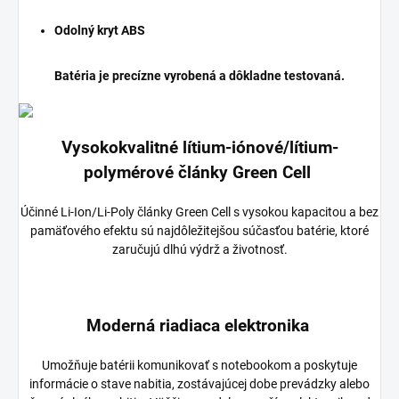
Odolný kryt ABS
Batéria je precízne vyrobená a dôkladne testovaná.
Vysokokvalitné lítium-iónové/lítium-
polymérové články Green Cell
Účinné Li-Ion/Li-Poly články Green Cell s vysokou kapacitou a bez
pamäťového efektu sú najdôležitejšou súčasťou batérie, ktoré
zaručujú dlhú výdrž a životnosť.
Moderná riadiaca elektronika
Umožňuje batérii komunikovať s notebookom a poskytuje
informácie o stave nabitia, zostávajúcej dobe prevádzky alebo