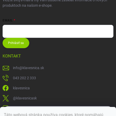
Vložte svoj e-mail a my Vám budeme zasielať informácie o nových
produktoch na našom e-shope.
EMAIL
Prihlásiť sa
KONTAKT
info
@
klavesnica.sk
043 202 2 333
klavesnica
@klavesnicask
klavesnica_sk
×
Táto webová stránka používa cookies, ktoré pomáhajú