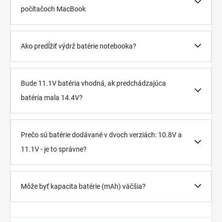
počítačoch MacBook
Ako predĺžiť výdrž batérie notebooka?
Bude 11.1V batéria vhodná, ak predchádzajúca
batéria mala 14.4V?
Prečo sú batérie dodávané v dvoch verziách: 10.8V a
11.1V - je to správne?
Môže byť kapacita batérie (mAh) väčšia?