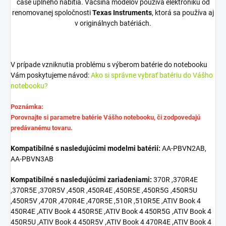
čase úplného nabitia. Väčšina modelov používa elektroniku od
renomovanej spoločnosti
Texas Instruments
, ktorá sa používa aj
v originálnych batériách.
V prípade vzniknutia problému s výberom batérie do notebooku
Vám poskytujeme návod:
Ako si správne vybrať batériu do Vášho
notebooku?
Poznámka:
Porovnajte si parametre batérie Vášho notebooku, či zodpovedajú
predávanému tovaru.
Kompatibilné s nasledujúcimi modelmi batérií:
AA-PBVN2AB,
AA-PBVN3AB
Kompatibilné s nasledujúcimi zariadeniami:
370R ,370R4E
,370R5E ,370R5V ,450R ,450R4E ,450R5E ,450R5G ,450R5U
,450R5V ,470R ,470R4E ,470R5E ,510R ,510R5E ,ATIV Book 4
450R4E ,ATIV Book 4 450R5E ,ATIV Book 4 450R5G ,ATIV Book 4
450R5U ,ATIV Book 4 450R5V ,ATIV Book 4 470R4E ,ATIV Book 4