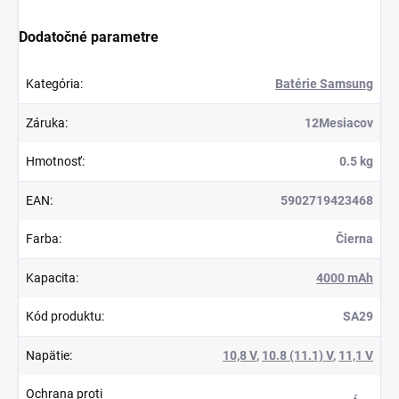
Dodatočné parametre
Kategória
:
Batérie Samsung
Záruka
:
12Mesiacov
Hmotnosť
:
0.5 kg
EAN
:
5902719423468
Farba
:
Čierna
Kapacita
:
4000 mAh
Kód produktu
:
SA29
Napätie
:
10,8 V
,
10.8 (11.1) V
,
11,1 V
Ochrana proti