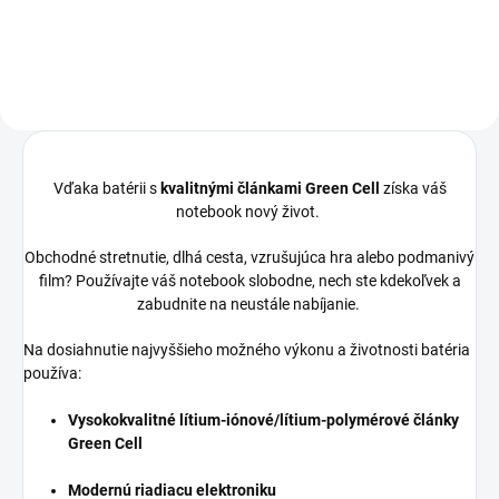
Compal,...
Vďaka batérii s
kvalitnými článkami Green Cell
získa váš
notebook nový život.
Obchodné stretnutie, dlhá cesta, vzrušujúca hra alebo podmanivý
film? Používajte váš notebook slobodne, nech ste kdekoľvek a
zabudnite na neustále nabíjanie.
Na dosiahnutie najvyššieho možného výkonu a životnosti batéria
používa:
Vysokokvalitné lítium-iónové/lítium-polymérové články
Green Cell
Modernú riadiacu elektroniku