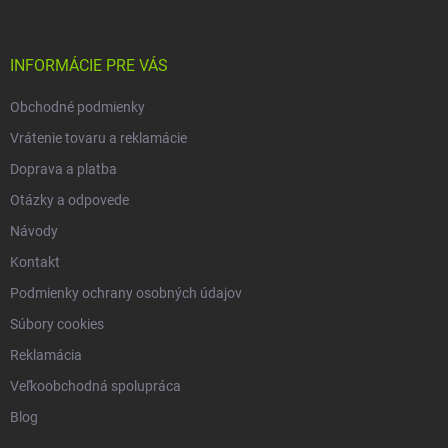
p
ä
t
i
INFORMÁCIE PRE VÁS
e
Obchodné podmienky
Vrátenie tovaru a reklamácie
Doprava a platba
Otázky a odpovede
Návody
Kontakt
Podmienky ochrany osobných údajov
Súbory cookies
Reklamácia
Veľkoobchodná spolupráca
Blog