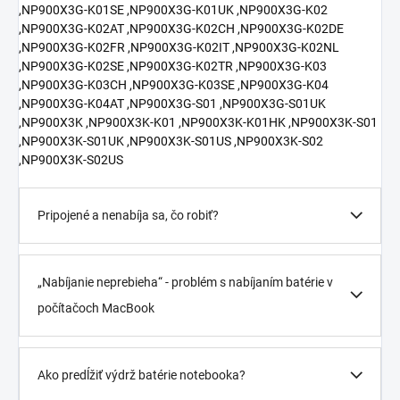
,NP900X3G-K01SE ,NP900X3G-K01UK ,NP900X3G-K02
,NP900X3G-K02AT ,NP900X3G-K02CH ,NP900X3G-K02DE
,NP900X3G-K02FR ,NP900X3G-K02IT ,NP900X3G-K02NL
,NP900X3G-K02SE ,NP900X3G-K02TR ,NP900X3G-K03
,NP900X3G-K03CH ,NP900X3G-K03SE ,NP900X3G-K04
,NP900X3G-K04AT ,NP900X3G-S01 ,NP900X3G-S01UK
,NP900X3K ,NP900X3K-K01 ,NP900X3K-K01HK ,NP900X3K-S01
,NP900X3K-S01UK ,NP900X3K-S01US ,NP900X3K-S02
,NP900X3K-S02US
Pripojené a nenabíja sa, čo robiť?
„Nabíjanie neprebieha“ - problém s nabíjaním batérie v
počítačoch MacBook
Ako predĺžiť výdrž batérie notebooka?