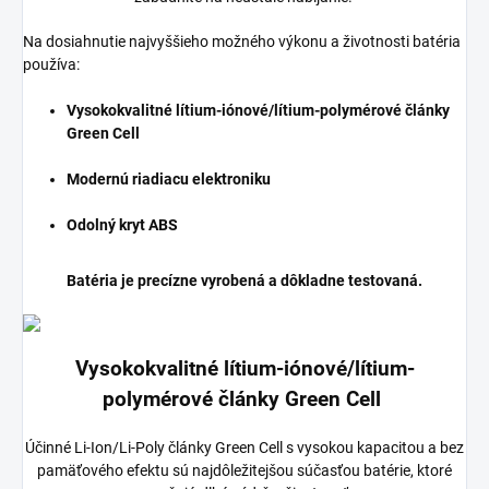
Na dosiahnutie najvyššieho možného výkonu a životnosti batéria
používa:
Vysokokvalitné lítium-iónové/lítium-polymérové články
Green Cell
Modernú riadiacu elektroniku
Odolný kryt ABS
Batéria je precízne vyrobená a dôkladne testovaná.
Vysokokvalitné lítium-iónové/lítium-
polymérové články Green Cell
Účinné Li-Ion/Li-Poly články Green Cell s vysokou kapacitou a bez
pamäťového efektu sú najdôležitejšou súčasťou batérie, ktoré