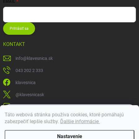
EMAIL
Prihlásiť sa
KONTAKT
info
@
klavesnica.sk
043 202 2 333
klavesnica
@klavesnicask
klavesnica_sk
×
Táto webová stránka používa cookies, ktoré pomáhajú
Dobrý deň! 👋 Pomôžem vám nájsť správny diel. Napíšte mi.
zabezpečiť lepšie služby
.
Ďalšie informácie
Doprava a platba
Nastavenie