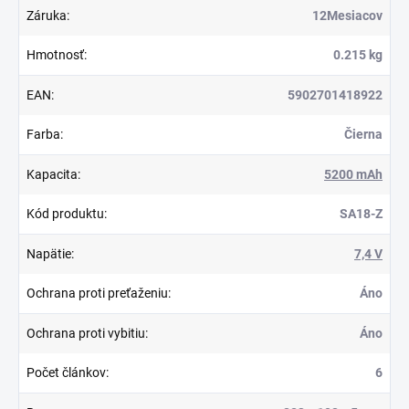
Záruka
:
12Mesiacov
Hmotnosť
:
0.215 kg
EAN
:
5902701418922
Farba
:
Čierna
Kapacita
:
5200 mAh
Kód produktu
:
SA18-Z
Napätie
:
7,4 V
Ochrana proti preťaženiu
:
Áno
Ochrana proti vybitiu
:
Áno
Počet článkov
:
6