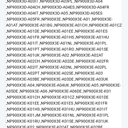
,NP900X3D-A03IT ,NP900X3D-A03PL ,NP900X3D-A04
,NP900X3D-A04CH ,NP900X3D-A04ES ,NP900X3D-A04FR
,NP900X3D-A04IT ,NP900X3D-A05 ,NP900X3D-A05ES
,NP900X3D-A05FR ,NP900X3E ,NP900X3E-A01 ,NP900X3E-
A01AT ,NP900X3E-A01BG ,NP900X3E-A01CH ,NP900X3E-A01CZ
,NP900X3E-A01DE ,NP900X3E-A01EE ,NP900X3E-A01ES
,NP900X3E-A01FR ,NP900X3E-A01HS ,NP900X3E-A01HU
,NP900X3E-A01IT ,NP900X3E-A01NL ,NP900X3E-A01PL
,NP900X3E-A01PT ,NP900X3E-A01RO ,NP900X3E-A01SE
,NP900X3E-A01UK ,NP900X3E-A02 ,NP900X3E-A02AT
,NP900X3E-A02CH ,NP900X3E-A02DE ,NP900X3E-A02FR
,NP900X3E-A02IT ,NP900X3E-A02NL ,NP900X3E-A02PL
,NP900X3E-A02PT ,NP900X3E-A02SE ,NP900X3E-A03
,NP900X3E-A03BE ,NP900X3E-A03DE ,NP900X3E-A03UK
,NP900X3E-A04 ,NP900X3E-A04UK ,NP900X3E-A05 ,NP900X3E-
A05DE ,NP900X3E-A06 ,NP900X3E-A06DE ,NP900X3E-K01
,NP900X3E-K01CH ,NP900X3E-K01CZ ,NP900X3E-K01DE
,NP900X3E-K01EE ,NP900X3E-K01ES ,NP900X3E-K01FR
,NP900X3E-K01HS ,NP900X3E-K01HU ,NP900X3E-K01IT
,NP900X3E-K01JM ,NP900X3E-K01NL ,NP900X3E-K01PL
,NP900X3E-K01RU ,NP900X3E-K01SE ,NP900X3E-K01UK
,NP900X3E-K02 ,NP900X3E-K02AT ,NP900X3E-K02BE