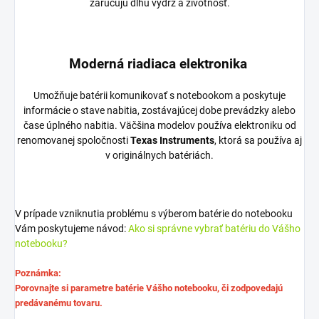
zaručujú dlhú výdrž a životnosť.
Moderná riadiaca elektronika
Umožňuje batérii komunikovať s notebookom a poskytuje
informácie o stave nabitia, zostávajúcej dobe prevádzky alebo
čase úplného nabitia. Väčšina modelov používa elektroniku od
renomovanej spoločnosti
Texas Instruments
, ktorá sa používa aj
v originálnych batériách.
V prípade vzniknutia problému s výberom batérie do notebooku
Vám poskytujeme návod:
Ako si správne vybrať batériu do Vášho
notebooku?
Poznámka:
Porovnajte si parametre batérie Vášho notebooku, či zodpovedajú
predávanému tovaru.