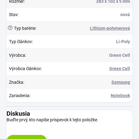
Rozmer
:
283 x 102 x 5 mm
Stav
:
nová
?
Typ batérie
:
Lithium-polymerová
Typ článkov
:
Li-Poly
Výrobca
:
Green Cell
Výrobca článkov
:
Green Cell
Značka
:
Samsung
Zariadenia
:
Notebook
Diskusia
Buďte prvý, kto napíše príspevok k tejto položke.