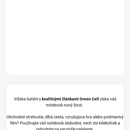
Kapacita:
4400 mAh
Napätie:
7,4
Záruka:
12 mesiacov
Najväčšia
kvalita
značky Green Cell
Články
Green Cell
zaručujú dlhý pracovný čas, vysokú
trvanlivosť a bezpečnosť
Moderná elektronika riadenia
zaručuje
, že batéria pracuje
so zariadením presne ako pôvodná
DETAILNÉ INFORMÁCIE
OPÝTAŤ SA
STRÁŽIŤ
Vďaka batérii s
kvalitnými článkami Green Cell
získa váš
notebook nový život.
Obchodné stretnutie, dlhá cesta, vzrušujúca hra alebo podmanivý
film? Používajte váš notebook slobodne, nech ste kdekoľvek a
zabudnite na neustále nabíjanie.