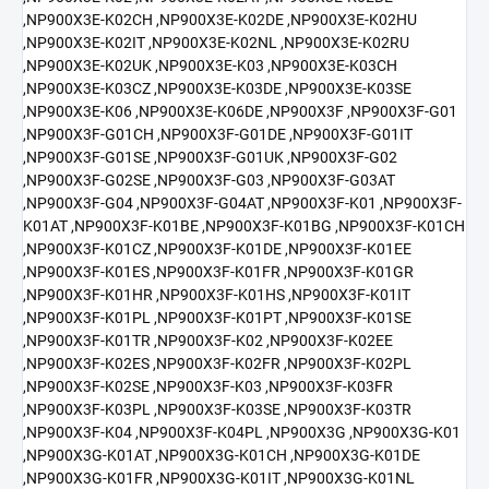
,NP900X3E-K02CH ,NP900X3E-K02DE ,NP900X3E-K02HU
,NP900X3E-K02IT ,NP900X3E-K02NL ,NP900X3E-K02RU
,NP900X3E-K02UK ,NP900X3E-K03 ,NP900X3E-K03CH
,NP900X3E-K03CZ ,NP900X3E-K03DE ,NP900X3E-K03SE
,NP900X3E-K06 ,NP900X3E-K06DE ,NP900X3F ,NP900X3F-G01
,NP900X3F-G01CH ,NP900X3F-G01DE ,NP900X3F-G01IT
,NP900X3F-G01SE ,NP900X3F-G01UK ,NP900X3F-G02
,NP900X3F-G02SE ,NP900X3F-G03 ,NP900X3F-G03AT
,NP900X3F-G04 ,NP900X3F-G04AT ,NP900X3F-K01 ,NP900X3F-
K01AT ,NP900X3F-K01BE ,NP900X3F-K01BG ,NP900X3F-K01CH
,NP900X3F-K01CZ ,NP900X3F-K01DE ,NP900X3F-K01EE
,NP900X3F-K01ES ,NP900X3F-K01FR ,NP900X3F-K01GR
,NP900X3F-K01HR ,NP900X3F-K01HS ,NP900X3F-K01IT
,NP900X3F-K01PL ,NP900X3F-K01PT ,NP900X3F-K01SE
,NP900X3F-K01TR ,NP900X3F-K02 ,NP900X3F-K02EE
,NP900X3F-K02ES ,NP900X3F-K02FR ,NP900X3F-K02PL
,NP900X3F-K02SE ,NP900X3F-K03 ,NP900X3F-K03FR
,NP900X3F-K03PL ,NP900X3F-K03SE ,NP900X3F-K03TR
,NP900X3F-K04 ,NP900X3F-K04PL ,NP900X3G ,NP900X3G-K01
,NP900X3G-K01AT ,NP900X3G-K01CH ,NP900X3G-K01DE
,NP900X3G-K01FR ,NP900X3G-K01IT ,NP900X3G-K01NL