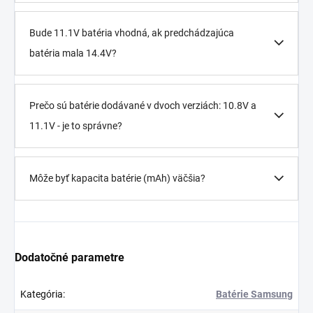
Bude 11.1V batéria vhodná, ak predchádzajúca
batéria mala 14.4V?
Prečo sú batérie dodávané v dvoch verziách: 10.8V a
11.1V - je to správne?
Môže byť kapacita batérie (mAh) väčšia?
Dodatočné parametre
Kategória
:
Batérie Samsung