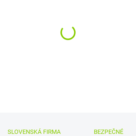
−
+
Kapacita:
2200 mAh
Na
Najväčšia
kvalita
značk
Články
GreenCell
zaruč
bezpečnosť
Moderná elektronika r
presne ako pôvodná
DETAILNÉ INFORMÁCIE
SLOVENSKÁ FIRMA
BEZPEČNÉ