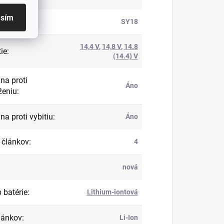
asím
roduktu
:
SY18
14,4 V
,
14,8 V
,
14.8
ie
:
(14.4) V
na proti
Áno
ženiu
:
na proti vybitiu
:
Áno
 článkov
:
4
nová
 batérie
:
Lithium-iontová
lánkov
:
Li-Ion