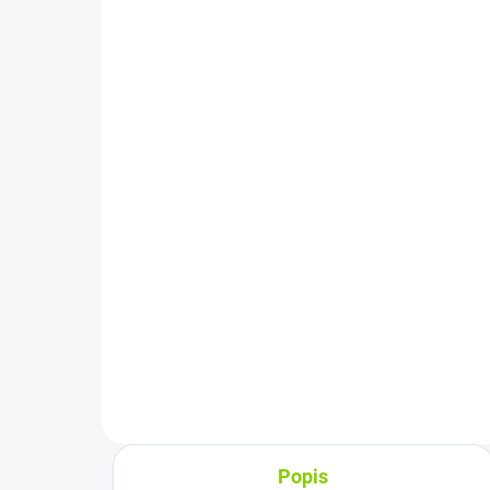
SK/CZ Klávesnica na
notebook Sony Vaio
SVF152C29M
SVF15NE2E
SVF152A29M
€29,90
SVF15A1M2ES
€24,31 bez DPH
Detail
Rozloženie kláves: QWERTY
SK/CZ Vyrobené najväčšími
výrobcami dielov pre notebooky:
Compal,...
Popis