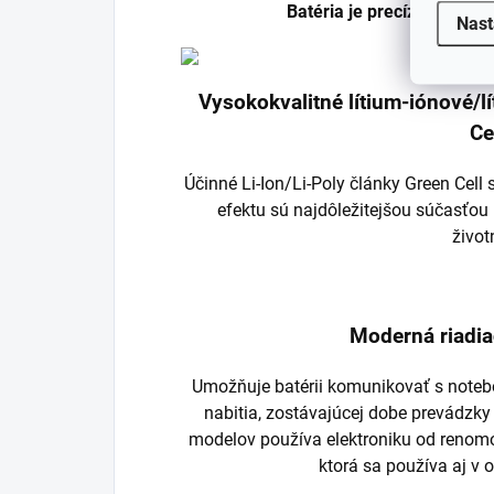
Batéria je precízne vyrob
Nast
Vysokokvalitné lítium-iónové/
Ce
Účinné Li-Ion/Li-Poly články Green Cel
efektu sú najdôležitejšou súčasťou 
život
Moderná riadia
Umožňuje batérii komunikovať s noteb
nabitia, zostávajúcej dobe prevádzky
modelov používa elektroniku od renom
ktorá sa používa aj v 