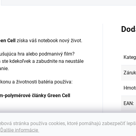
Dod
en Cell
získa váš notebook nový život.
zrušujúca hra alebo podmanivý film?
Kateg
 ste kdekoľvek a zabudnite na neustále
anie.
Záru
onu a životnosti batéria používa:
Hmot
ium-polymérové články Green Cell
EAN
:
Farba
bová stránka používa cookies, ktoré pomáhajú zabezpečiť lepš
.
Ďalšie informácie
Kapac