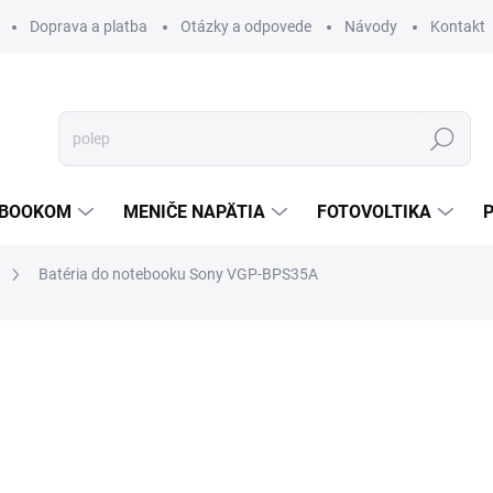
Doprava a platba
Otázky a odpovede
Návody
Kontakt
Hľadať
TEBOOKOM
MENIČE NAPÄTIA
FOTOVOLTIKA
Batéria do notebooku Sony VGP-BPS35A
€29,15
/ ks
€23,70 bez DPH
Jednotková
SKLADOM
cena:
MOŽNOSTI DORUČENIA