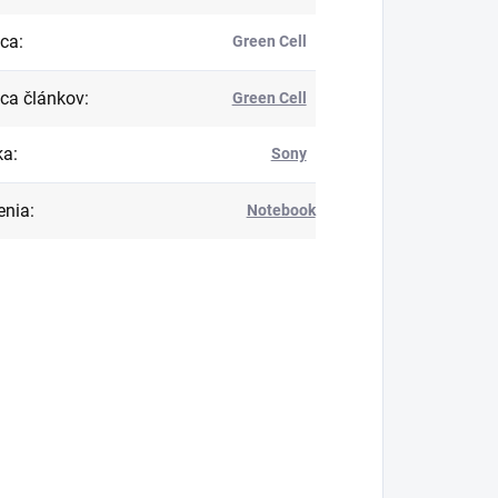
bca
:
Green Cell
ca článkov
:
Green Cell
ka
:
Sony
enia
:
Notebook