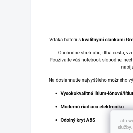
Vďaka batérii s
kvalitnými článkami Gre
Obchodné stretnutie, dlhá cesta, v
Používajte váš notebook slobodne, nech
nabíj
Na dosiahnutie najvyššieho možného výk
Vysokokvalitné lítium-iónové/lít
Modernú riadiacu elektroniku
Odolný kryt ABS
Táto we
služby