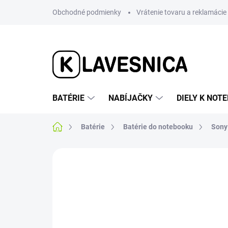
Prejsť
Obchodné podmienky
Vrátenie tovaru a reklamácie
na
obsah
BATÉRIE
NABÍJAČKY
DIELY K NO
Domov
Batérie
Batérie do notebooku
Sony
Neohodnotené
Podrobnosti hodnotenia