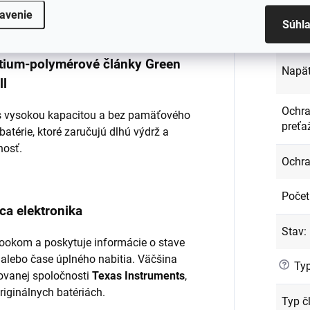
ená a dôkladne testovaná.
avenie
Súhl
Kód p
lítium-polymérové články Green
Napät
ll
Ochra
l s vysokou kapacitou a bez pamäťového
preťa
batérie, ktoré zaručujú dlhú výdrž a
nosť.
Ochra
Počet
ca elektronika
Stav
:
ookom a poskytuje informácie o stave
 alebo čase úplného nabitia. Väčšina
?
Typ
ovanej spoločnosti
Texas Instruments
,
originálnych batériách.
Typ č