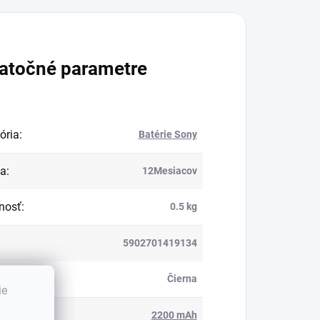
atočné parametre
ória
:
Batérie Sony
ka
:
12Mesiacov
nosť
:
0.5 kg
5902701419134
:
Čierna
ie
ita
:
2200 mAh