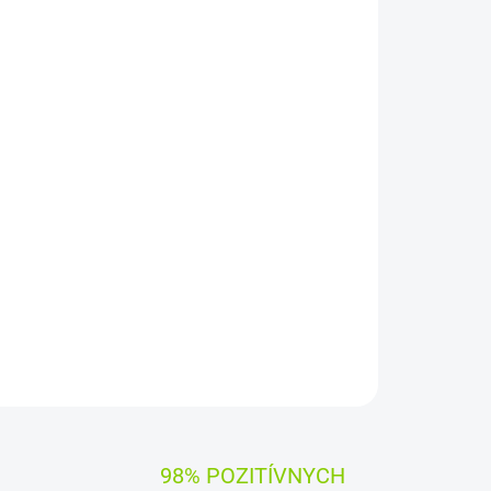
Pridať do košíka
pätie:
14,8 (14,4) V
Záruka:
12 mesiacov
y Green Cell
ujú dlhý pracovný čas, vysokú trvanlivosť a
iadenia
zaručuje
, že batéria pracuje so zariadením
OPÝTAŤ SA
STRÁŽIŤ
98% POZITÍVNYCH