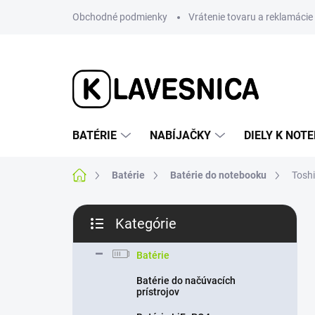
Prejsť
Obchodné podmienky
Vrátenie tovaru a reklamácie
na
obsah
BATÉRIE
NABÍJAČKY
DIELY K NO
Domov
Batérie
Batérie do notebooku
Tosh
B
Kategórie
o
Preskočiť
č
kategórie
n
Batérie
ý
Batérie do načúvacích
p
prístrojov
a