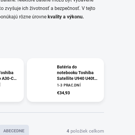
 čo zvyšuje ich životnosť a bezpečnosť. V tejto
é ponúkajú rôzne úrovne
kvality a výkonu.
Batéria do
Toshiba
notebooku Toshiba
ro A30-C
Satellite U940 U40t
C R50-B
U50t M50-A M50D-A
Í
1-3 PRAC.DNÍ
a A50-C
M50Dt M50t
€34,93
4
položiek celkom
ABECEDNE