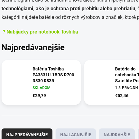
technológiami, ako je ochrana proti prebitiu alebo prehriatiu
,
kategórii nájdete batérie od rôznych výrobcov a značiek, ktor
? Nabíjačky pre notebook Toshiba
Najpredávanejšie
Batéria Toshiba
Batéria do
PA3831U-1BRS R700
notebooku 
R830 R835
Satellite P
A40-C A50-
SKLADOM
1-3 PRAC.DN
R50-C Tecr
€29,79
€52,46
Z50-C
R
a
NAJPREDÁVANEJŠIE
NAJLACNEJŠIE
NAJDRAHŠIE