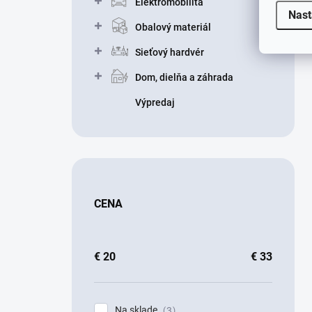
Elektromobilita
Nast
Obalový materiál
Sieťový hardvér
Dom, dielňa a záhrada
Výpredaj
CENA
€
20
€
33
Na sklade
3