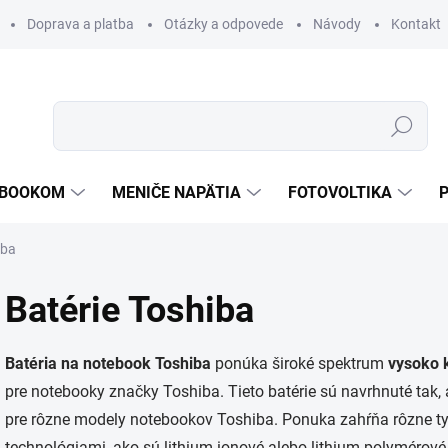
Doprava a platba
Otázky a odpovede
Návody
Kontakt
Hľadať
TEBOOKOM
MENIČE NAPÄTIA
FOTOVOLTIKA
iba
Batérie Toshiba
Batéria na notebook Toshiba
ponúka široké spektrum
vysoko k
pre notebooky značky Toshiba. Tieto batérie sú navrhnuté tak,
pre rôzne modely notebookov Toshiba. Ponuka zahŕňa rôzne typ
technológiami, ako sú lithium-ionové alebo lithium-polymérové