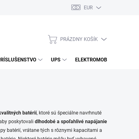
EUR
Podmienky ochrany osobných údajov
Súbory cookies
Rekla
PRÁZDNY KOŠÍK
NÁKUPNÝ
KOŠÍK
PRÍSLUŠENSTVO
UPS
ELEKTROMOBILITA
O
valitných batérií
, ktoré sú špeciálne navrhnuté
 aby poskytovali
dlhodobé a spoľahlivé napájanie
y batérií, vrátane tých s rôznymi kapacitami a
 batérie. Niektoré batérie môžu byť vybavené