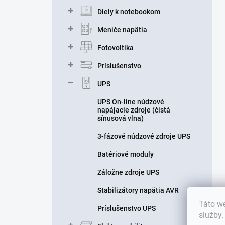
Diely k notebookom
Meniče napätia
Fotovoltika
Príslušenstvo
UPS
UPS On-line núdzové
napájacie zdroje (čistá
sínusová vlna)
3-fázové núdzové zdroje UPS
Batériové moduly
Záložne zdroje UPS
Stabilizátory napätia AVR
Táto we
Príslušenstvo UPS
služby