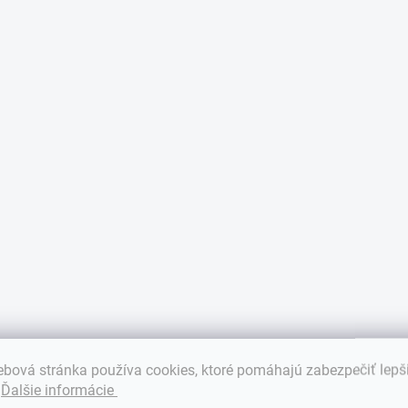
r
v
k
y
v
ý
p
i
s
u
bová stránka používa cookies, ktoré pomáhajú zabezpečiť lepš
.
Ďalšie informácie