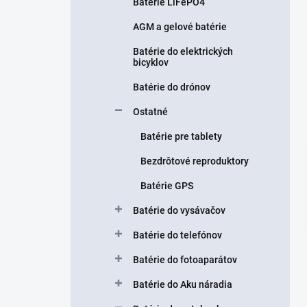
n
Batérie LiFePO4
e
AGM a gelové batérie
l
Batérie do elektrických
bicyklov
Batérie do drónov
Ostatné
Batérie pre tablety
Bezdrôtové reproduktory
Batérie GPS
Batérie do vysávačov
Batérie do telefónov
Batérie do fotoaparátov
Batérie do Aku náradia