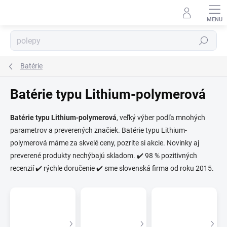
Prejsť
na
obsah
Hľadať
Batérie
Batérie typu Lithium-polymerová
Batérie typu Lithium-polymerová
, veľký výber podľa mnohých
parametrov a preverených značiek. Batérie typu Lithium-
⬇
AI asistent · online
polymerová máme za skvelé ceny, pozrite si akcie. Novinky aj
preverené produkty nechýbajú skladom. ✔️ 98 % pozitivných
recenzií ✔️ rýchle doručenie ✔️ sme slovenská firma od roku 2015.