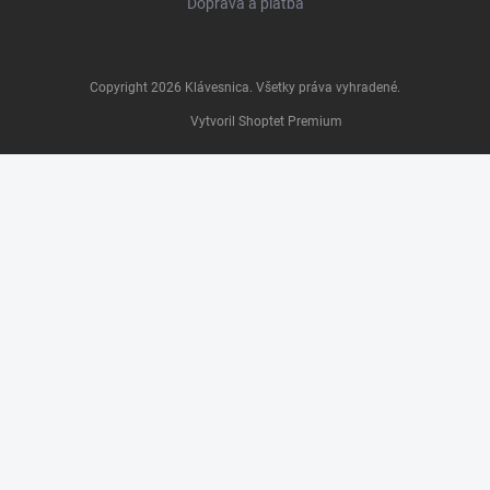
Doprava a platba
Copyright 2026
Klávesnica
. Všetky práva vyhradené.
Vytvoril Shoptet Premium