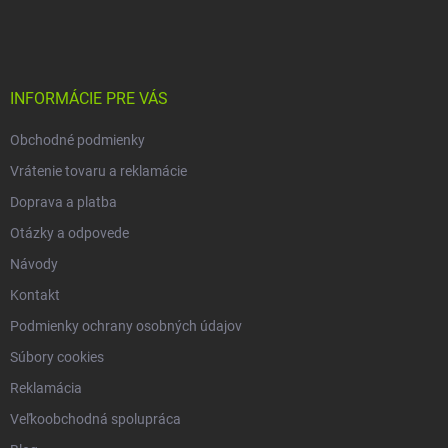
a
á
r
n
p
v
i
ä
k
e
t
y
v
i
INFORMÁCIE PRE VÁS
ý
e
p
Obchodné podmienky
i
s
Vrátenie tovaru a reklamácie
u
Doprava a platba
Otázky a odpovede
Návody
Kontakt
Podmienky ochrany osobných údajov
Súbory cookies
Reklamácia
Veľkoobchodná spolupráca