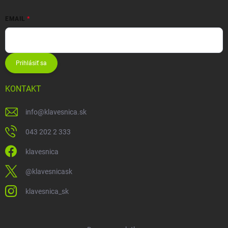
EMAIL
Prihlásiť sa
KONTAKT
info
@
klavesnica.sk
043 202 2 333
klavesnica
@klavesnicask
klavesnica_sk