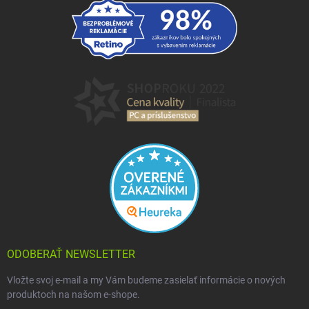
ODOBERAŤ NEWSLETTER
Vložte svoj e-mail a my Vám budeme zasielať informácie o nových
produktoch na našom e-shope.