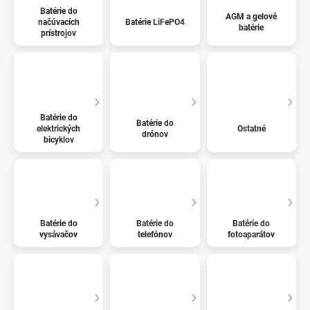
Batérie do
AGM a gelové
načúvacích
Batérie LiFePO4
batérie
prístrojov
Batérie do
Batérie do
elektrických
Ostatné
drónov
bicyklov
Batérie do
Batérie do
Batérie do
vysávačov
telefónov
fotoaparátov