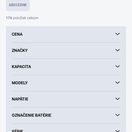
e
ABECEDNE
n
i
176
položiek celkom
e
p
CENA
r
o
d
ZNAČKY
u
k
KAPACITA
t
o
v
MODELY
NAPÄTIE
OZNAČENIE BATÉRIE
SÉRIE