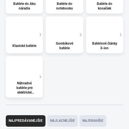
Batérie do Aku
Batérie do
Batérie do
náradia
notebooku
kosačiek
Gombíkové
Batériové články
Klasické batérie
batérie
li-ion
Náhradné
batérie pre
elektrické
kolobežky
R
a
NAJPREDÁVANEJŠIE
NAJLACNEJŠIE
NAJDRAHŠIE
d