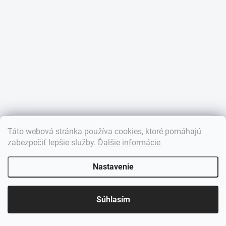
×
Táto webová stránka používa cookies, ktoré pomáhajú
Dobrý deň! 👋 Pomôžem vám nájsť správny diel. Napíšte mi.
zabezpečiť lepšie služby
.
Ďalšie informácie
Nastavenie
Súhlasím