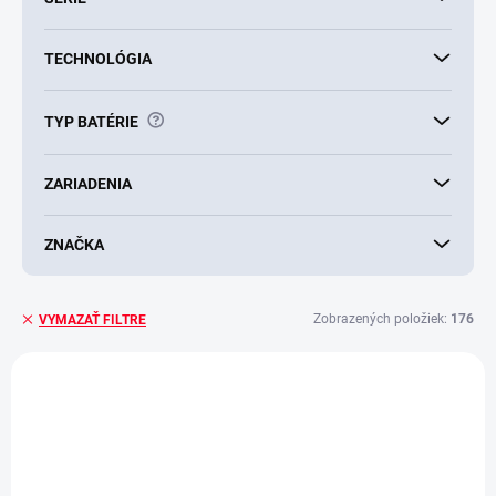
TECHNOLÓGIA
?
TYP BATÉRIE
ZARIADENIA
ZNAČKA
Zobrazených položiek:
176
VYMAZAŤ FILTRE
V
ý
p
i
s
p