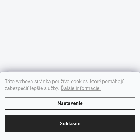
×
Táto webová stránka používa cookies, ktoré pomáhajú
Dobrý deň! 👋 Pomôžem vám nájsť správny diel. Napíšte mi.
zabezpečiť lepšie služby
.
Ďalšie informácie
Nastavenie
Súhlasím