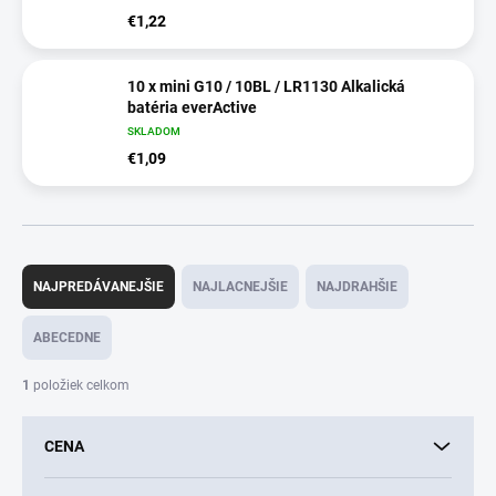
€1,22
10 x mini G10 / 10BL / LR1130 Alkalická
batéria everActive
SKLADOM
€1,09
R
a
NAJPREDÁVANEJŠIE
NAJLACNEJŠIE
NAJDRAHŠIE
d
e
ABECEDNE
n
i
1
položiek celkom
e
p
CENA
r
o