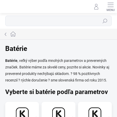
Prejsť
na
obsah
Hľadať
Domov
Batérie
Batérie
, veľký výber podľa mnohých parametrov a preverených
značiek. Batérie máme za skvelé ceny, pozrite si akcie. Novinky aj
⬇
AI asistent · online
preverené produkty nechýbajú skladom. ? 98 % pozitívnych
recenzií ? rýchle doručenie ? sme slovenská firma od roku 2015.
Vyberte si batérie podľa parametrov