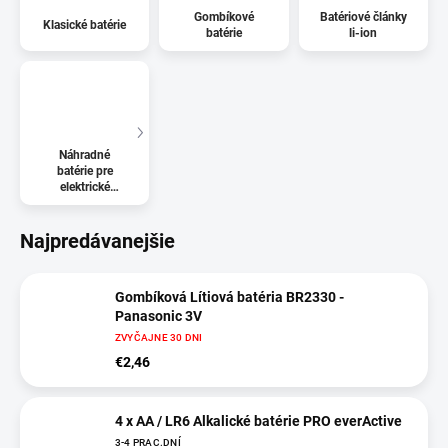
Gombíkové
Batériové články
Klasické batérie
batérie
li-ion
Náhradné
batérie pre
elektrické
kolobežky
Najpredávanejšie
Gombíková Lítiová batéria BR2330 -
Panasonic 3V
ZVYČAJNE 30 DNI
€2,46
4 x AA / LR6 Alkalické batérie PRO everActive
3-4 PRAC.DNÍ