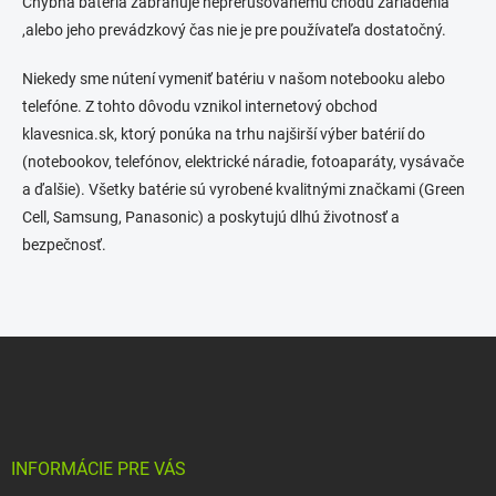
Chybná batéria zabraňuje neprerušovanému chodu zariadenia
p
r
,alebo jeho prevádzkový čas nie je pre používateľa dostatočný.
v
k
Niekedy sme nútení vymeniť batériu v našom notebooku alebo
y
telefóne. Z tohto dôvodu vznikol internetový obchod
v
ý
klavesnica.sk, ktorý ponúka na trhu najširší výber batérií do
p
(notebookov, telefónov, elektrické náradie, fotoaparáty, vysávače
i
a ďalšie). Všetky batérie sú vyrobené kvalitnými značkami (Green
s
u
Cell, Samsung, Panasonic) a poskytujú dlhú životnosť a
bezpečnosť.
Z
á
p
ä
t
i
INFORMÁCIE PRE VÁS
e