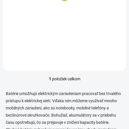
v
€1,30 bez DPH
Do košíka
Vysoký Výkon: Poskytuje o 60
% dlhšiu prevádzku v
porovnaní s prvou generáciou
Industrial...
1
položiek celkom
O
v
l
Batérie umožňujú elektrickým zariadeniam pracovať bez trvalého
á
prístupu k elektrickej sieti. Vďaka nim môžeme využívať mnoho
d
mobilných zariadení, ako sú notebooky, mobilné telefóny a
a
c
bezšnúrové skrutkovače. Bohužiaľ, akumulátory sa v priebehu
i
času opotrebujú, čo sa prejavuje v znížení kapacity batérie.
e