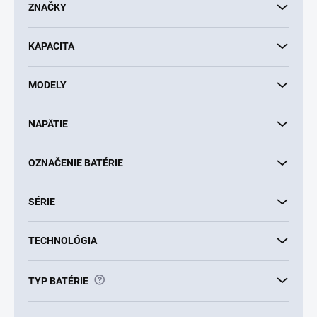
d
ZNAČKY
u
k
KAPACITA
t
o
v
MODELY
NAPÄTIE
OZNAČENIE BATÉRIE
SÉRIE
TECHNOLÓGIA
?
TYP BATÉRIE