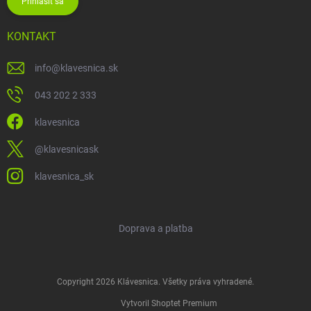
Prihlásiť sa
KONTAKT
info
@
klavesnica.sk
043 202 2 333
klavesnica
@klavesnicask
klavesnica_sk
Doprava a platba
Copyright 2026
Klávesnica
. Všetky práva vyhradené.
Vytvoril Shoptet Premium