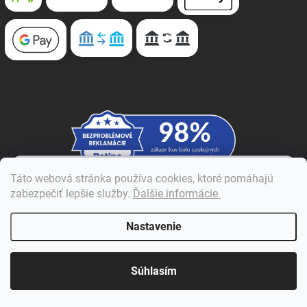
×
Táto webová stránka používa cookies, ktoré pomáhajú
Dobrý deň! 👋 Pomôžem vám nájsť správny diel. Napíšte mi.
zabezpečiť lepšie služby
.
Ďalšie informácie
Nastavenie
Súhlasím