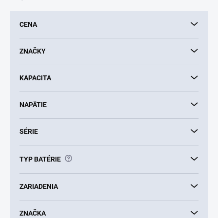
e
p
CENA
r
o
d
ZNAČKY
u
k
KAPACITA
t
o
v
NAPÄTIE
SÉRIE
?
TYP BATÉRIE
ZARIADENIA
ZNAČKA