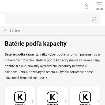
Prejsť
na
obsah
Hľadať
Batérie
Batérie podľa kapacity
Batérie podľa kapacity
, veľký výber podľa mnohých parametrov a
preverených značiek. Batérie podľa kapacity máme za skvelé ceny,
⬇
AI asistent · online
pozrite si akcie. Novinky aj preverené produkty nechýbajú
skladom. ? 98 % pozitívnych recenzií ? rýchle doručenie ? sme
slovenská firma od roku 2015.