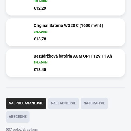
SKLADOM
€12,29
Originál Batéria WG20 C (1600 mAh) |
SKLADOM
€13,78
Bezúdržbová batéria AGM OPTI 12V 11 Ah
SKLADOM
€18,45
R
a
NAJPREDÁVANEJŠIE
NAJLACNEJŠIE
NAJDRAHŠIE
d
e
ABECEDNE
n
i
537
položiek celkom