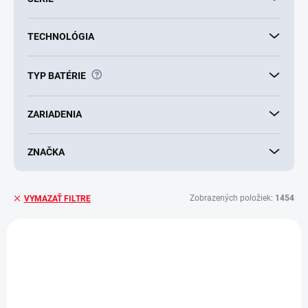
TECHNOLÓGIA
?
TYP BATÉRIE
ZARIADENIA
ZNAČKA
Zobrazených položiek:
1454
VYMAZAŤ FILTRE
V
ý
VIAC ZA MENEJ
p
i
s
p