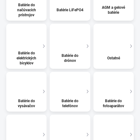
Batérie do
AGM a gelové
načúvacích
Batérie LiFePO4
batérie
prístrojov
Batérie do
Batérie do
elektrických
Ostatné
drónov
bicyklov
Batérie do
Batérie do
Batérie do
vysávačov
telefónov
fotoaparátov