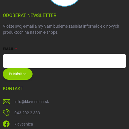
ODOBERAŤ NEWSLETTER
Vložte svoj e-mail a my Vám budeme zasielať informácie o nových
produktoch na našom e-shope.
EMAIL
Prihlásiť sa
KONTAKT
info
@
klavesnica.sk
043 202 2 333
klavesnica