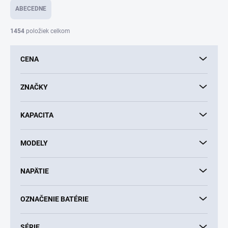
e
ABECEDNE
n
i
1454
položiek celkom
e
p
CENA
r
o
d
ZNAČKY
u
k
KAPACITA
t
o
v
MODELY
NAPÄTIE
OZNAČENIE BATÉRIE
SÉRIE