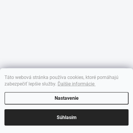
×
Táto webová stránka používa cookies, ktoré pomáhajú
Dobrý deň! 👋 Pomôžem vám nájsť správny diel. Napíšte mi.
zabezpečiť lepšie služby
.
Ďalšie informácie
Nastavenie
Súhlasím