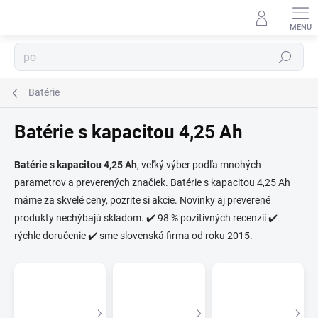
Prejsť
na
obsah
Hľadať
Batérie
Batérie s kapacitou 4,25 Ah
Batérie s kapacitou 4,25 Ah
, veľký výber podľa mnohých
parametrov a preverených značiek. Batérie s kapacitou 4,25 Ah
⬇
AI asistent · online
máme za skvelé ceny, pozrite si akcie. Novinky aj preverené
produkty nechýbajú skladom. ✔️ 98 % pozitivných recenzií ✔️
rýchle doručenie ✔️ sme slovenská firma od roku 2015.