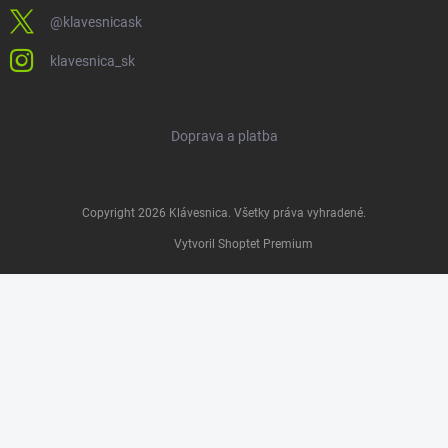
@klavesnicask
klavesnica_sk
Doprava a platba
Copyright 2026
Klávesnica
. Všetky práva vyhradené.
Vytvoril Shoptet Premium