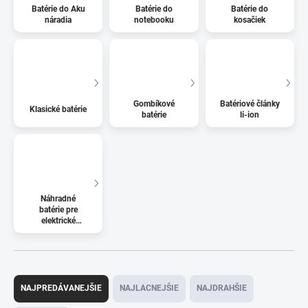
Batérie do Aku
Batérie do
Batérie do
náradia
notebooku
kosačiek
Gombíkové
Batériové články
Klasické batérie
batérie
li-ion
Náhradné
batérie pre
elektrické
kolobežky
R
a
NAJPREDÁVANEJŠIE
NAJLACNEJŠIE
NAJDRAHŠIE
d