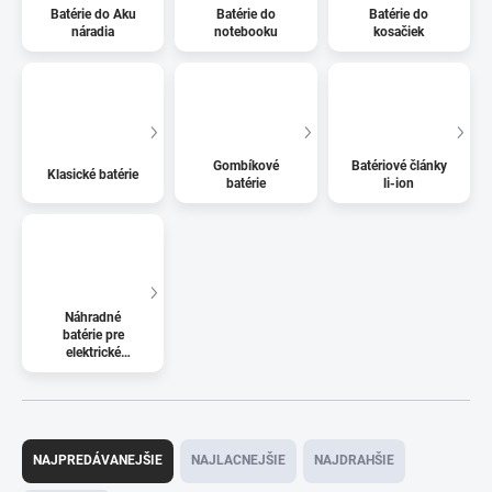
Batérie do Aku
Batérie do
Batérie do
náradia
notebooku
kosačiek
Gombíkové
Batériové články
Klasické batérie
batérie
li-ion
Náhradné
batérie pre
elektrické
kolobežky
R
a
NAJPREDÁVANEJŠIE
NAJLACNEJŠIE
NAJDRAHŠIE
d