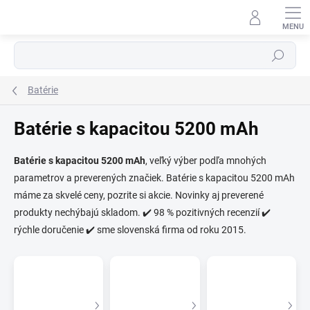
Prejsť
na
obsah
Hľadať
Batérie
Batérie s kapacitou 5200 mAh
Batérie s kapacitou 5200 mAh
, veľký výber podľa mnohých
parametrov a preverených značiek. Batérie s kapacitou 5200 mAh
⬇
AI asistent · online
máme za skvelé ceny, pozrite si akcie. Novinky aj preverené
produkty nechýbajú skladom. ✔️ 98 % pozitivných recenzií ✔️
rýchle doručenie ✔️ sme slovenská firma od roku 2015.