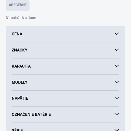
e
ABECEDNE
n
i
31
položiek celkom
e
p
CENA
r
o
d
ZNAČKY
u
k
KAPACITA
t
o
v
MODELY
NAPÄTIE
OZNAČENIE BATÉRIE
SÉRIE