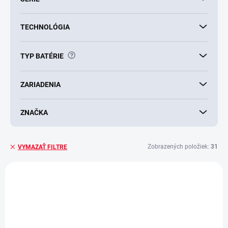
TECHNOLÓGIA
?
TYP BATÉRIE
ZARIADENIA
ZNAČKA
Zobrazených položiek:
31
VYMAZAŤ FILTRE
V
ý
AKCIA
p
i
s
p