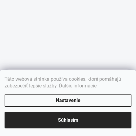
×
Táto webová stránka používa cookies, ktoré pomáhajú
Dobrý deň! 👋 Pomôžem vám nájsť správny diel. Napíšte mi.
zabezpečiť lepšie služby
.
Ďalšie informácie
Nastavenie
Súhlasím