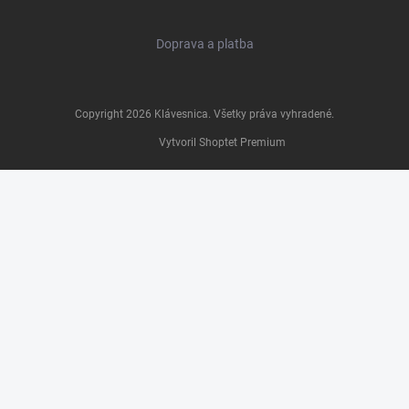
Doprava a platba
Copyright 2026
Klávesnica
. Všetky práva vyhradené.
Vytvoril Shoptet Premium