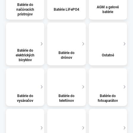
Batérie do
AGM a gelové
načúvacích
Batérie LiFePO4
batérie
prístrojov
Batérie do
Batérie do
elektrických
Ostatné
drónov
bicyklov
Batérie do
Batérie do
Batérie do
vysávačov
telefónov
fotoaparátov