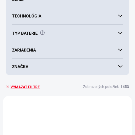
TECHNOLÓGIA
?
TYP BATÉRIE
ZARIADENIA
ZNAČKA
Zobrazených položiek:
1453
VYMAZAŤ FILTRE
V
ý
VIAC ZA MENEJ
p
i
s
p