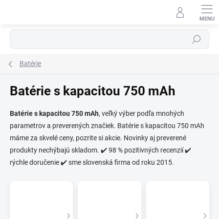
Prejsť
na
obsah
Hľadať
Batérie
Batérie s kapacitou 750 mAh
Batérie s kapacitou 750 mAh
, veľký výber podľa mnohých
parametrov a preverených značiek. Batérie s kapacitou 750 mAh
⬇
AI asistent · online
máme za skvelé ceny, pozrite si akcie. Novinky aj preverené
produkty nechýbajú skladom. ✔️ 98 % pozitivných recenzií ✔️
rýchle doručenie ✔️ sme slovenská firma od roku 2015.