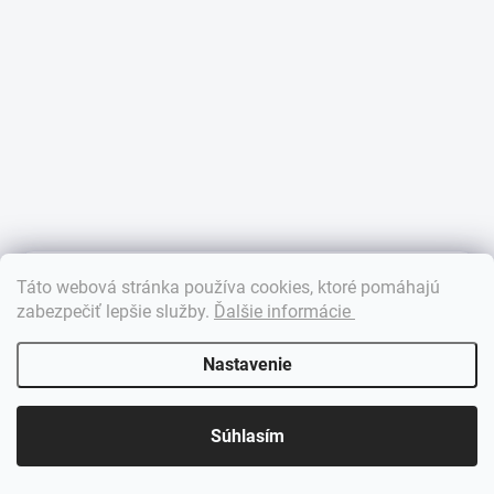
×
Táto webová stránka používa cookies, ktoré pomáhajú
Dobrý deň! 👋 Pomôžem vám nájsť správny diel. Napíšte mi.
zabezpečiť lepšie služby
.
Ďalšie informácie
Nastavenie
Súhlasím