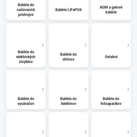
Batérie do
AGM a gelové
načúvacích
Batérie LiFePO4
batérie
prístrojov
Batérie do
Batérie do
elektrických
Ostatné
drónov
bicyklov
Batérie do
Batérie do
Batérie do
vysávačov
telefónov
fotoaparátov