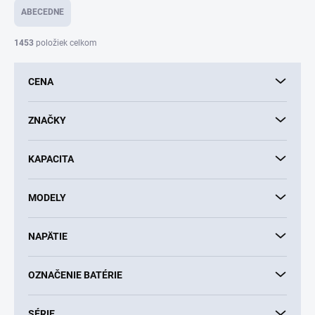
e
ABECEDNE
n
i
1453
položiek celkom
e
p
CENA
r
o
d
ZNAČKY
u
k
KAPACITA
t
o
v
MODELY
NAPÄTIE
OZNAČENIE BATÉRIE
SÉRIE