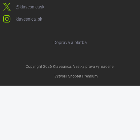
@klavesnicask
klavesnica_sk
Doprava a platba
Copyright 2026
Klávesnica
. Všetky práva vyhradené.
Vytvoril Shoptet Premium