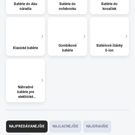
Batérie do Aku
Batérie do
Batérie do
náradia
notebooku
kosačiek
Gombíkové
Batériové články
Klasické batérie
batérie
li-ion
Náhradné
batérie pre
elektrické
kolobežky
R
a
NAJPREDÁVANEJŠIE
NAJLACNEJŠIE
NAJDRAHŠIE
d