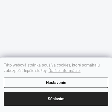
×
Táto webová stránka používa cookies, ktoré pomáhajú
Dobrý deň! 👋 Pomôžem vám nájsť správny diel. Napíšte mi.
zabezpečiť lepšie služby
.
Ďalšie informácie
Nastavenie
Súhlasím