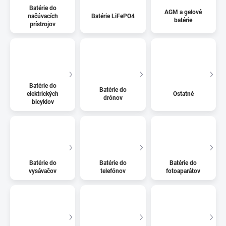
Batérie do
AGM a gelové
načúvacích
Batérie LiFePO4
batérie
prístrojov
Batérie do
Batérie do
elektrických
Ostatné
drónov
bicyklov
Batérie do
Batérie do
Batérie do
vysávačov
telefónov
fotoaparátov