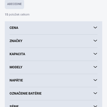
e
ABECEDNE
n
i
15
položiek celkom
e
p
CENA
r
o
d
ZNAČKY
u
k
KAPACITA
t
o
v
MODELY
NAPÄTIE
OZNAČENIE BATÉRIE
SÉRIE