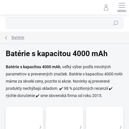
Prejsť
na
obsah
Hľadať
Batérie
Batérie s kapacitou 4000 mAh
Batérie s kapacitou 4000 mAh
, veľký výber podľa mnohých
parametrov a preverených značiek. Batérie s kapacitou 4000 mAh
⬇
AI asistent · online
máme za skvelé ceny, pozrite si akcie. Novinky aj preverené
produkty nechýbajú skladom. ✔️ 98 % pozitivných recenzií ✔️
rýchle doručenie ✔️ sme slovenská firma od roku 2015.