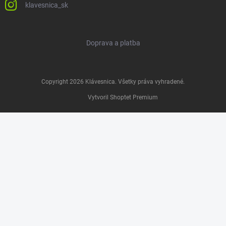
klavesnica_sk
Doprava a platba
Copyright 2026
Klávesnica
. Všetky práva vyhradené.
Vytvoril Shoptet Premium