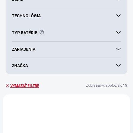
TECHNOLÓGIA
?
TYP BATÉRIE
ZARIADENIA
ZNAČKA
Zobrazených položiek:
15
VYMAZAŤ FILTRE
V
ý
p
i
s
p