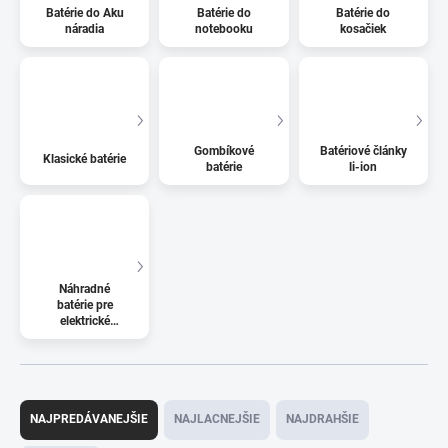
Batérie do Aku
Batérie do
Batérie do
náradia
notebooku
kosačiek
Gombíkové
Batériové články
Klasické batérie
batérie
li-ion
Náhradné
batérie pre
elektrické
kolobežky
R
a
NAJPREDÁVANEJŠIE
NAJLACNEJŠIE
NAJDRAHŠIE
d