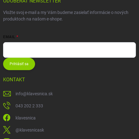
ODOBERAŤ NEWSLETTER
Vložte svoj e-mail a my Vám budeme zasielať informácie o nových
produktoch na našom e-shope.
EMAIL
Prihlásiť sa
KONTAKT
info
@
klavesnica.sk
043 202 2 333
klavesnica
@klavesnicask