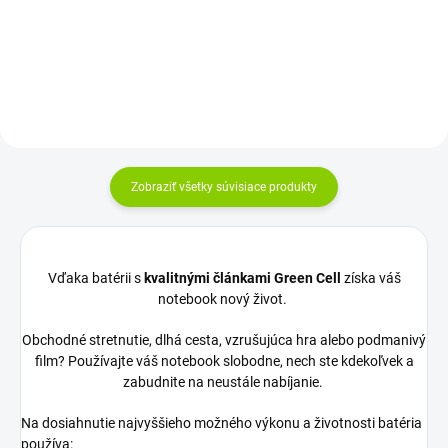
30 pin Displeje sú od výroby
chránené...
Zobraziť všetky súvisiace produkty
Vďaka batérii s
kvalitnými článkami Green Cell
získa váš
notebook nový život.
Obchodné stretnutie, dlhá cesta, vzrušujúca hra alebo podmanivý
film? Používajte váš notebook slobodne, nech ste kdekoľvek a
zabudnite na neustále nabíjanie.
Na dosiahnutie najvyššieho možného výkonu a životnosti batéria
používa: