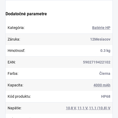
Dodatočné parametre
Kategória
:
Batérie HP
Záruka
:
12Mesiacov
Hmotnosť
:
0.3 kg
EAN
:
5902719422102
Farba
:
Čierna
Kapacita
:
4000 mAh
Kód produktu
:
HP68
Napätie
:
10,8 V
,
11,1 V
,
11.1 (10.8) V