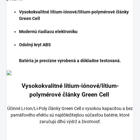
Vysokokvalitné lítium-iónové/lítium-polymérové články
Green Cell
Modernú riadiacu elektroniku
Odolný kryt ABS
Batéria je precízne vyrobená a dôkladne testovaná.
Vysokokvalitné lítium-iónové/lítium-
polymérové články Green Cell
Účinné Li-Ion/Li-Poly články Green Cell s vysokou kapacitou a bez
pamäťového efektu sú najdôležitejšou súčasťou batérie, ktoré
zaručujú dlhú výdrž a životnosť.