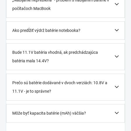
počítačoch MacBook
Ako predĺžiť výdrž batérie notebooka?
Bude 11.1V batéria vhodná, ak predchádzajúca
batéria mala 14.4V?
Prečo sú batérie dodávané v dvoch verziách: 10.8V a
11.1V - je to správne?
Môže byť kapacita batérie (mAh) väčšia?