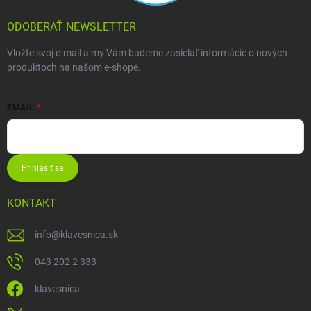
ODOBERAŤ NEWSLETTER
Vložte svoj e-mail a my Vám budeme zasielať informácie o nových
produktoch na našom e-shope.
EMAIL
Prihlásiť sa
KONTAKT
info
@
klavesnica.sk
043 202 2 333
klavesnica