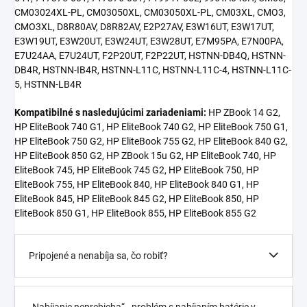
CM03024XL-PL, CM03050XL, CM03050XL-PL, CM03XL, CMO3,
CMO3XL, D8R80AV, D8R82AV, E2P27AV, E3W16UT, E3W17UT,
E3W19UT, E3W20UT, E3W24UT, E3W28UT, E7M95PA, E7N00PA,
E7U24AA, E7U24UT, F2P20UT, F2P22UT, HSTNN-DB4Q, HSTNN-
DB4R, HSTNN-IB4R, HSTNN-L11C, HSTNN-L11C-4, HSTNN-L11C-
5, HSTNN-LB4R
Kompatibilné s nasledujúcimi zariadeniami:
HP ZBook 14 G2,
HP EliteBook 740 G1, HP EliteBook 740 G2, HP EliteBook 750 G1,
HP EliteBook 750 G2, HP EliteBook 755 G2, HP EliteBook 840 G2,
HP EliteBook 850 G2, HP ZBook 15u G2, HP EliteBook 740, HP
EliteBook 745, HP EliteBook 745 G2, HP EliteBook 750, HP
EliteBook 755, HP EliteBook 840, HP EliteBook 840 G1, HP
EliteBook 845, HP EliteBook 845 G2, HP EliteBook 850, HP
EliteBook 850 G1, HP EliteBook 855, HP EliteBook 855 G2
Pripojené a nenabíja sa, čo robiť?
„Nabíjanie neprebieha“ - problém s nabíjaním batérie v