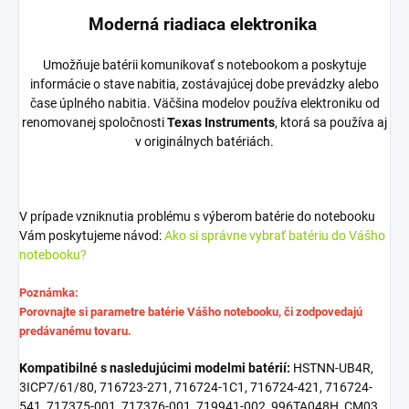
Moderná riadiaca elektronika
Umožňuje batérii komunikovať s notebookom a poskytuje
informácie o stave nabitia, zostávajúcej dobe prevádzky alebo
čase úplného nabitia. Väčšina modelov používa elektroniku od
renomovanej spoločnosti
Texas Instruments
, ktorá sa používa aj
v originálnych batériách.
V prípade vzniknutia problému s výberom batérie do notebooku
Vám poskytujeme návod:
Ako si správne vybrať batériu do Vášho
notebooku?
Poznámka:
Porovnajte si parametre batérie Vášho notebooku, či zodpovedajú
predávanému tovaru.
Kompatibilné s nasledujúcimi modelmi batérií:
HSTNN-UB4R,
3ICP7/61/80, 716723-271, 716724-1C1, 716724-421, 716724-
541, 717375-001, 717376-001, 719941-002, 996TA048H, CM03,