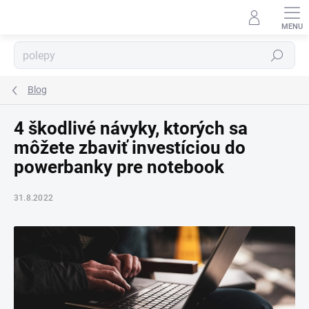
Prejsť
na
obsah
Hľadať
⬇
AI asistent · online
Blog
4 škodlivé návyky, ktorých sa
môžete zbaviť investíciou do
powerbanky pre notebook
31.8.2022