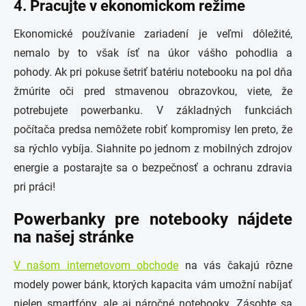
4. Pracujte v ekonomickom režime
Ekonomické používanie zariadení je veľmi dôležité,
nemalo by to však ísť na úkor vášho pohodlia a
pohody. Ak pri pokuse šetriť batériu notebooku na pol dňa
žmúrite oči pred stmavenou obrazovkou, viete, že
potrebujete powerbanku. V základných funkciách
počítača predsa nemôžete robiť kompromisy len preto, že
sa rýchlo vybíja. Siahnite po jednom z mobilných zdrojov
energie a postarajte sa o bezpečnosť a ochranu zdravia
pri práci!
Powerbanky pre notebooky nájdete
na našej stránke
V našom internetovom obchode
na vás čakajú rôzne
modely power bánk, ktorých kapacita vám umožní nabíjať
nielen smartfóny, ale aj náročné notebooky. Zásobte sa