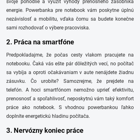
svoje pohodlie a využiť výhody prenosného zásobníka
energie. Powerbanka pre notebook vám poskytne úplnú
nezávislosť a mobilitu, vďaka čomu sa budete konečne
sami rozhodovať o výbere pracoviska.
2. Práca na smartfóne
Predpokladajme, že počas cesty vlakom pracujete na
notebooku. Čaká vás ešte pár dôležitých vecí, no počítač
sa vybíja a oproti očakávaniam v aute nenájdete žiadnu
zásuvku. Čo urobíte? Samozrejme, že prejdete na
telefón. A hoci smartfónom nemožno uprieť efektivitu,
prenosnosť a spoľahlivosť, neposkytnú vám taký komfort
práce ako notebook. S vhodnou powerbankou ľahko
doplníte energetickú hladinu počítača.
3. Nervózny koniec práce