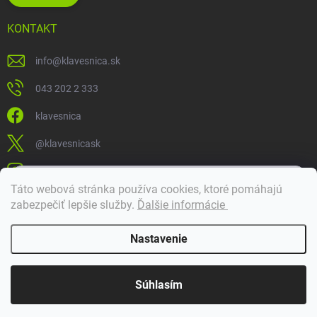
KONTAKT
info
@
klavesnica.sk
043 202 2 333
klavesnica
@klavesnicask
klavesnica_sk
×
Táto webová stránka používa cookies, ktoré pomáhajú
Dobrý deň! 👋 Pomôžem vám nájsť správny diel. Napíšte mi.
zabezpečiť lepšie služby
.
Ďalšie informácie
Doprava a platba
Nastavenie
Copyright 2026
Klávesnica
. Všetky práva vyhradené.
Súhlasím
Vytvoril Shoptet Premium