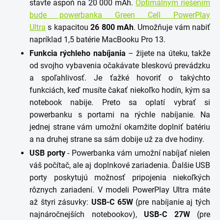
stavte aspoň na 20 000 mAh.
Optimálnym riešením
bude powerbanka Green Cell PowerPlay
Ultra
s
kapacitou
26 800 mAh
. Umožňuje vám nabiť
napríklad 1,5 batérie MacBooku Pro 13.
Funkcia rýchleho nabíjania
– žijete na úteku, takže
od svojho vybavenia očakávate bleskovú prevádzku
a spoľahlivosť. Je ťažké hovoriť o takýchto
funkciách, keď musíte čakať niekoľko hodín, kým sa
notebook nabije. Preto sa oplatí vybrať si
powerbanku s portami na rýchle nabíjanie. Na
jednej strane vám umožní okamžite doplniť batériu
a na druhej strane sa sám dobije už za dve hodiny.
USB porty
- Powerbanka vám umožní nabíjať nielen
váš počítač, ale aj doplnkové zariadenia. Ďalšie USB
porty poskytujú možnosť pripojenia niekoľkých
rôznych zariadení. V modeli PowerPlay Ultra máte
až štyri zásuvky:
USB-C 65W
(pre nabíjanie aj tých
najnáročnejších notebookov),
USB-C 27W
(pre