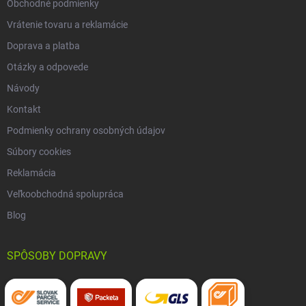
Obchodné podmienky
Vrátenie tovaru a reklamácie
Doprava a platba
Otázky a odpovede
Návody
Kontakt
Podmienky ochrany osobných údajov
Súbory cookies
Reklamácia
Veľkoobchodná spolupráca
Blog
SPÔSOBY DOPRAVY