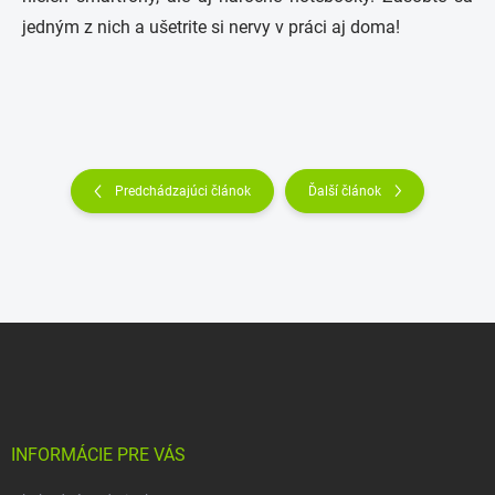
jedným z nich a ušetrite si nervy v práci aj doma!
Predchádzajúci článok
Ďalší článok
Z
á
p
ä
t
i
INFORMÁCIE PRE VÁS
e