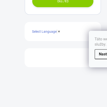
0
ks /
€0
Select Language
▼
Táto we
služby
Nast