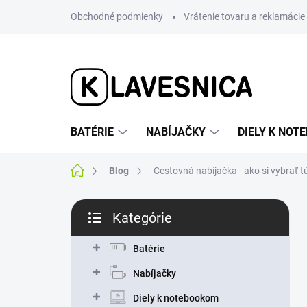
Prejsť
Obchodné podmienky
Vrátenie tovaru a reklamácie
na
obsah
BATÉRIE
NABÍJAČKY
DIELY K NO
Domov
Blog
Cestovná nabíjačka - ako si vybrať 
B
Kategórie
o
Preskočiť
č
kategórie
n
Batérie
ý
Nabíjačky
p
a
Diely k notebookom