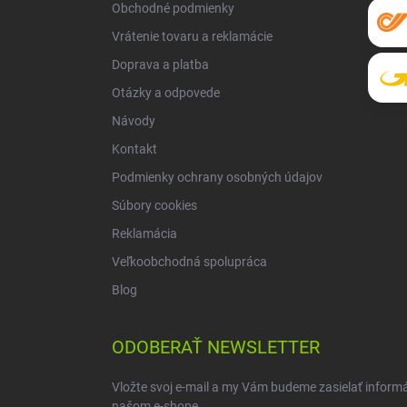
Obchodné podmienky
e
Vrátenie tovaru a reklamácie
Doprava a platba
Otázky a odpovede
Návody
Kontakt
Podmienky ochrany osobných údajov
Súbory cookies
Reklamácia
Veľkoobchodná spolupráca
Blog
ODOBERAŤ NEWSLETTER
Vložte svoj e-mail a my Vám budeme zasielať inform
našom e-shope.