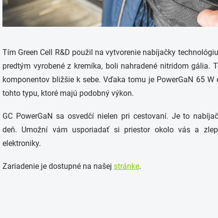
Tím Green Cell R&D použil na vytvorenie nabíjačky technológ
predtým vyrobené z kremíka, boli nahradené nitridom gália. 
komponentov bližšie k sebe. Vďaka tomu je PowerGaN 65 W e
tohto typu, ktoré majú podobný výkon.
GC PowerGaN sa osvedčí nielen pri cestovaní. Je to nabíjač
deň. Umožní vám usporiadať si priestor okolo vás a zlep
elektroniky.
Zariadenie je dostupné na našej
stránke
.