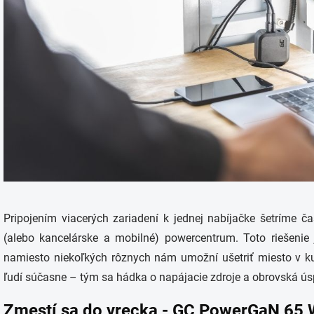
Pripojením viacerých zariadení k jednej nabíjačke šetríme 
(alebo kancelárske a mobilné) powercentrum. Toto riešenie 
namiesto niekoľkých rôznych nám umožní ušetriť miesto v ku
ľudí súčasne – tým sa hádka o napájacie zdroje a obrovská úsp
Zmestí sa do vrecka - GC PowerGaN 65