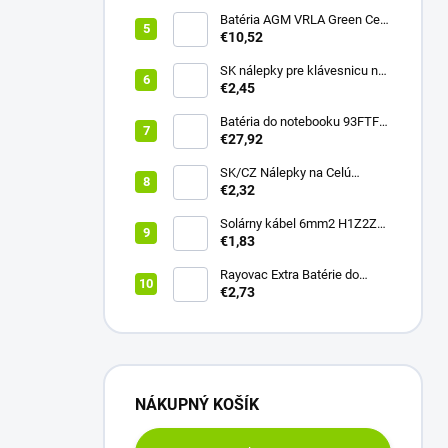
Batéria AGM VRLA Green Cell
12V 1.2Ah
€10,52
SK nálepky pre klávesnicu na
notebook a PC 13 x 13+UV
€2,45
Laminát
Batéria do notebooku 93FTF
GJKNX pre Dell Latitude 5280
€27,92
5290 5480 5490 5491 5495
5580 5590 5591 Precision
SK/CZ Nálepky na Celú
3520 3530
Klávesnicu - Notebook & PC
€2,32
(13x13mm)
Solárny kábel 6mm2 H1Z2Z2-
K Červený – Metráž
€1,83
(Pocínovaná meď)
Rayovac Extra Batérie do
načúvacích prístrojov 10 /
€2,73
PR70 (8 ks)
NÁKUPNÝ KOŠÍK