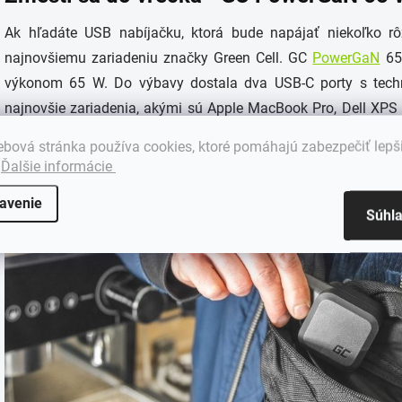
Ak hľadáte USB nabíjačku, ktorá bude napájať niekoľko rô
najnovšiemu zariadeniu značky Green Cell. GC
PowerGaN
65 
výkonom 65 W. Do výbavy dostala dva USB-C porty s techn
najnovšie zariadenia, akými sú Apple MacBook Pro, Dell XPS
Ultra Charge umožňuje okamžité napájanie akéhokoľvek inéh
bová stránka používa cookies, ktoré pomáhajú zabezpečiť lepš
navyše kompatibilný s technológiou rýchleho nabíjania Apple
.
Ďalšie informácie
avenie
Súhl