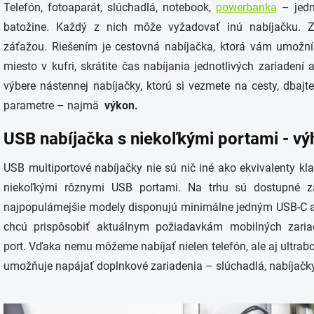
Telefón, fotoaparát, slúchadlá, notebook,
powerbanka
– jedno
batožine. Každý z nich môže vyžadovať inú nabíjačku. Z
záťažou. Riešením je cestovná nabíjačka, ktorá vám umožní 
miesto v kufri, skrátite čas nabíjania jednotlivých zariadení a 
výbere nástennej nabíjačky, ktorú si vezmete na cesty, dbaj
parametre – najmä
výkon.
USB nabíjačka s niekoľkými portami - vý
USB multiportové nabíjačky nie sú nič iné ako ekvivalenty kla
niekoľkými rôznymi USB portami. Na trhu sú dostupné za
najpopulárnejšie modely disponujú minimálne jedným USB-C 
chcú prispôsobiť aktuálnym požiadavkám mobilných zariad
port. Vďaka nemu môžeme nabíjať nielen telefón, ale aj ultra
umožňuje napájať doplnkové zariadenia – slúchadlá, nabíjačky 