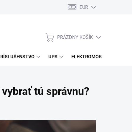
EUR
Podmienky ochrany osobných údajov
Súbory cookies
Rekla
PRÁZDNY KOŠÍK
NÁKUPNÝ
KOŠÍK
PRÍSLUŠENSTVO
UPS
ELEKTROMOBILITA
O
 vybrať tú správnu?