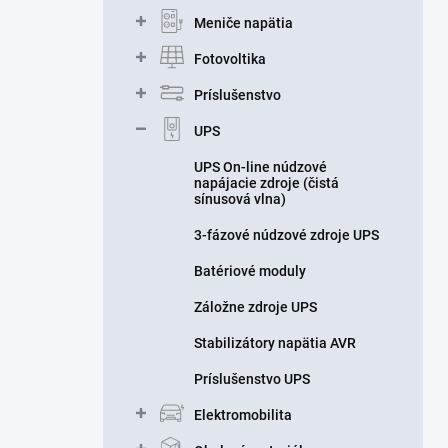
n
Meniče napätia
e
l
Fotovoltika
Príslušenstvo
UPS
UPS On-line núdzové
napájacie zdroje (čistá
sínusová vlna)
3-fázové núdzové zdroje UPS
Batériové moduly
Záložne zdroje UPS
Stabilizátory napätia AVR
Príslušenstvo UPS
Elektromobilita