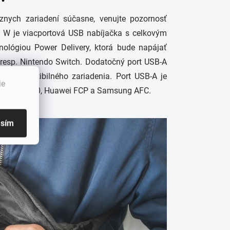
znych zariadení súčasne, venujte pozornosť
W je viacportová USB nabíjačka s celkovým
ológiou Power Delivery, ktorá bude napájať
 resp. Nintendo Switch. Dodatočný port USB-A
o kompatibilného zariadenia. Port USB-A je
ie
 2.4A, QC 3.0, Huawei FCP a Samsung AFC.
asím