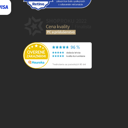
⬇
AI asistent · online