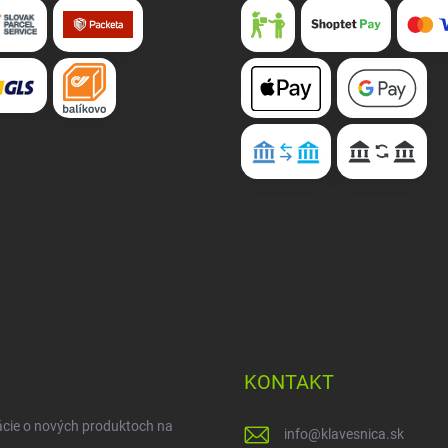
KONTAKT
ácie o nových produktoch na
info
@
klavesnica.sk