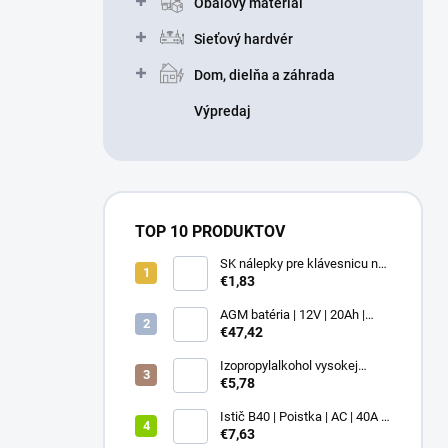
Obalový materiál
Sieťový hardvér
Dom, dielňa a záhrada
Výpredaj
TOP 10 PRODUKTOV
SK nálepky pre klávesnicu na
notebook a PC 13 x 13
€1,83
AGM batéria | 12V | 20Ah |
Bezúdržbové | Efektívna |
€47,42
LongLife
Izopropylalkohol vysokej
čistoty IPA 99,9% 1000 ml –
€5,78
Univerzálny čistiaci
prostriedok pre elektroniku a
Istič B40 | Poistka | AC | 40A |
optiku
3P
€7,63