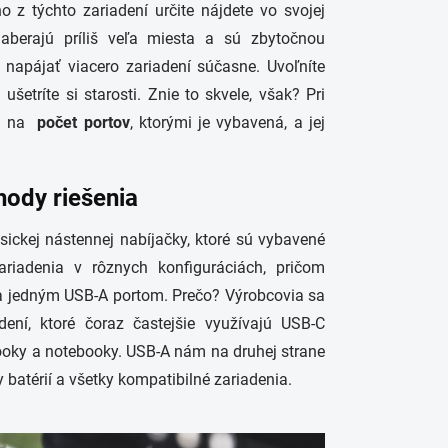
 z týchto zariadení určite nájdete vo svojej
aberajú príliš veľa miesta a sú zbytočnou
napájať viacero zariadení súčasne. Uvoľníte
ušetríte si starosti. Znie to skvele, však? Pri
te na
počet portov
, ktorými je vybavená, a jej
hody riešenia
sickej nástennej nabíjačky, ktoré sú vybavené
riadenia v rôznych konfiguráciách, pričom
a jedným USB-A portom. Prečo? Výrobcovia sa
ení, ktoré čoraz častejšie využívajú USB-C
booky a notebooky. USB-A nám na druhej strane
batérií a všetky kompatibilné zariadenia.