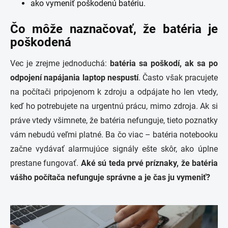
ako vymeniť poškodenú batériu.
Čo môže naznačovať, že batéria je
poškodená
Vec je zrejme jednoduchá:
batéria sa poškodí, ak sa po
odpojení napájania laptop nespustí
. Často však pracujete
na počítači pripojenom k ​​zdroju a odpájate ho len vtedy,
keď ho potrebujete na urgentnú prácu, mimo zdroja. Ak si
práve vtedy všimnete, že batéria nefunguje, tieto poznatky
vám nebudú veľmi platné. Ba čo viac – batéria notebooku
začne vydávať alarmujúce signály ešte skôr, ako úplne
prestane fungovať.
Aké sú teda prvé príznaky, že batéria
vášho počítača nefunguje správne a je čas ju vymeniť?