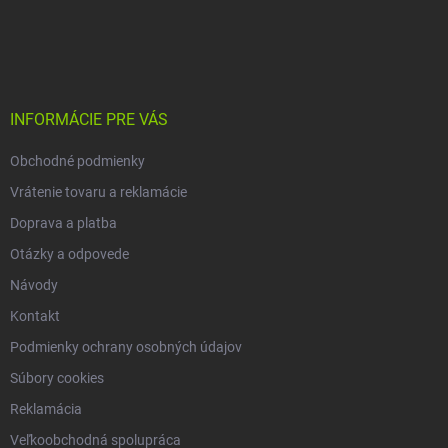
Z
á
p
ä
t
i
INFORMÁCIE PRE VÁS
e
Obchodné podmienky
Vrátenie tovaru a reklamácie
Doprava a platba
Otázky a odpovede
Návody
Kontakt
Podmienky ochrany osobných údajov
Súbory cookies
Reklamácia
Veľkoobchodná spolupráca