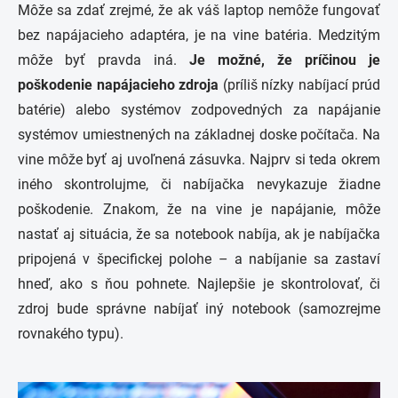
Môže sa zdať zrejmé, že ak váš laptop nemôže fungovať
bez napájacieho adaptéra, je na vine batéria. Medzitým
môže byť pravda iná.
Je možné, že príčinou je
poškodenie napájacieho zdroja
(príliš nízky nabíjací prúd
batérie) alebo systémov zodpovedných za napájanie
systémov umiestnených na základnej doske počítača. Na
vine môže byť aj uvoľnená zásuvka. Najprv si teda okrem
iného skontrolujme, či nabíjačka nevykazuje žiadne
poškodenie. Znakom, že na vine je napájanie, môže
nastať aj situácia, že sa notebook nabíja, ak je nabíjačka
pripojená v špecifickej polohe – a nabíjanie sa zastaví
hneď, ako s ňou pohnete. Najlepšie je skontrolovať, či
zdroj bude správne nabíjať iný notebook (samozrejme
rovnakého typu).