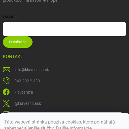
produktoch na našom e-shope.
EMAIL
Prihlásiť sa
KONTAKT
info
@
klavesnica.sk
043 202 2 333
klavesnica
@klavesnicask
klavesnica_sk
×
Táto webová stránka používa cookies, ktoré pomáhajú
Dobrý deň! 👋 Pomôžem vám nájsť správny diel. Napíšte mi.
zabezpečiť lepšie služby
.
Ďalšie informácie