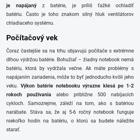
je napájaný
z batérie, je príliš ťažké ochladiť
batériu. Často je toho znakom silný hluk ventilátorov
chladiaceho systému.
Počítačový vek
Čoraz častejšie sa na trhu objavujú počítače s extrémne
dlhou výdržou batérie. Bohužiaľ – žiadny notebook nemá
batériu, ktorá by vydržala večne. Ak máte problémy s
napájaním zariadenia, môže to byť jednoducho kvôli jeho
veku.
Výkon batérie notebooku výrazne klesá po 1-2
rokoch používania
alebo približne 500 nabíjacích
cykloch. Samozrejme, záleží na tom, ako s batériou
narábate. Stáva sa, že aj 5-6 ročný notebook funguje
niekoľko hodín na batériu, o ktorú sa budete náležite
starať.