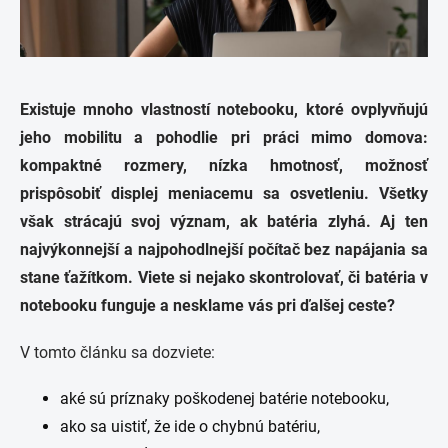
Existuje mnoho vlastností notebooku, ktoré ovplyvňujú
jeho mobilitu a pohodlie pri práci mimo domova:
kompaktné rozmery, nízka hmotnosť, možnosť
prispôsobiť displej meniacemu sa osvetleniu. Všetky
však strácajú svoj význam, ak batéria zlyhá. Aj ten
najvýkonnejší a najpohodlnejší počítač bez napájania sa
stane ťažítkom. Viete si nejako skontrolovať, či batéria v
notebooku funguje a nesklame vás pri ďalšej ceste?
V tomto článku sa dozviete:
aké sú príznaky poškodenej batérie notebooku,
ako sa uistiť, že ide o chybnú batériu,