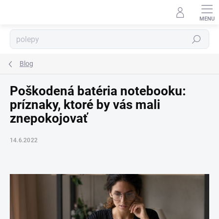
Prejsť
na
obsah
Hľadať
⬇
AI asistent · online
Blog
Poškodená batéria notebooku:
príznaky, ktoré by vás mali
znepokojovať
14.6.2022