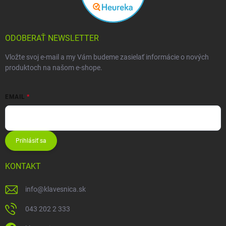
ODOBERAŤ NEWSLETTER
Vložte svoj e-mail a my Vám budeme zasielať informácie o nových
produktoch na našom e-shope.
EMAIL
Prihlásiť sa
KONTAKT
info
@
klavesnica.sk
043 202 2 333