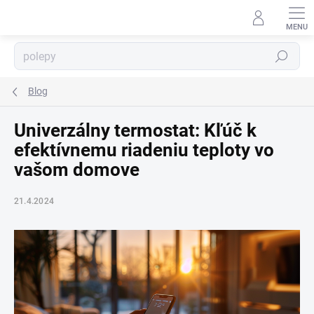
Prejsť
na
obsah
Hľadať
⬇
AI asistent · online
Blog
Univerzálny termostat: Kľúč k
efektívnemu riadeniu teploty vo
vašom domove
21.4.2024