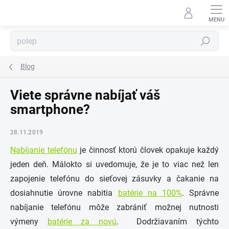
Prejsť
na
obsah
⬇
AI asistent · online
Hľadať
Blog
Viete správne nabíjať váš
smartphone?
28.11.2019
Nabíjanie telefónu
je činnosť ktorú človek opakuje každý
jeden deň. Málokto si uvedomuje, že je to viac než len
zapojenie telefónu do sieťovej zásuvky a čakanie na
dosiahnutie úrovne nabitia
batérie na 100%
. Správne
nabíjanie telefónu môže zabrániť možnej nutnosti
výmeny
batérie za novú
. Dodržiavaním týchto