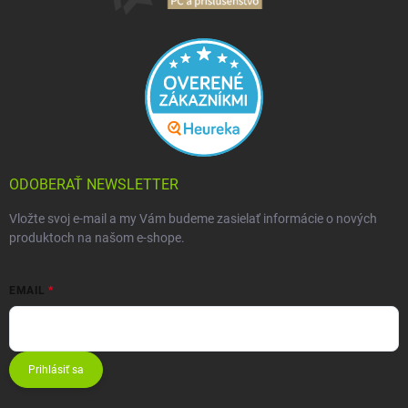
ODOBERAŤ NEWSLETTER
Vložte svoj e-mail a my Vám budeme zasielať informácie o nových
produktoch na našom e-shope.
EMAIL
Prihlásiť sa