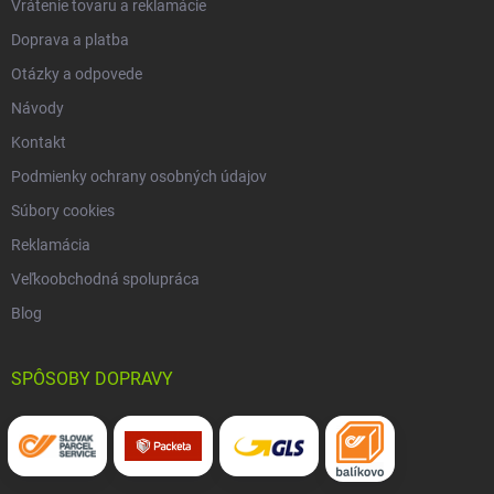
Vrátenie tovaru a reklamácie
Doprava a platba
Otázky a odpovede
Návody
Kontakt
Podmienky ochrany osobných údajov
Súbory cookies
Reklamácia
Veľkoobchodná spolupráca
Blog
SPÔSOBY DOPRAVY