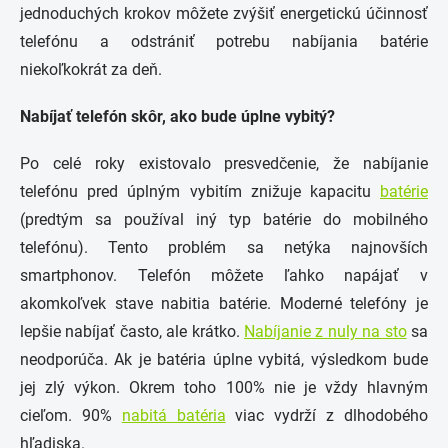
jednoduchých krokov môžete zvýšiť energetickú účinnosť
telefónu a odstrániť potrebu nabíjania batérie
niekoľkokrát za deň.
Nabíjať telefón skôr, ako bude úplne vybitý?
Po celé roky existovalo presvedčenie, že nabíjanie
telefónu pred úplným vybitím znižuje kapacitu
batérie
(predtým sa používal iný typ batérie do mobilného
telefónu). Tento problém sa netýka najnovších
smartphonov. Telefón môžete ľahko napájať v
akomkoľvek stave nabitia batérie. Moderné telefóny je
lepšie nabíjať často, ale krátko.
Nabíjanie z nuly na sto
sa
neodporúča. Ak je batéria úplne vybitá, výsledkom bude
jej zlý výkon. Okrem toho 100% nie je vždy hlavným
cieľom. 90%
nabitá batéria
viac vydrží z dlhodobého
hľadiska.