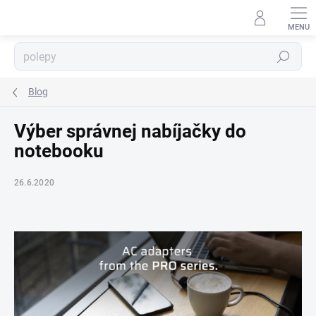
Prejsť
na
obsah
Hľadať
⬇
Blog
AI asistent · online
Výber správnej nabíjačky do
notebooku
26.6.2020