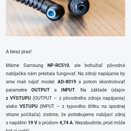
A teraz prax!
Máme Samsung
NP-RC510
, ale bohužiaľ pôvodná
nabíjačka nám prestala fungovať. Na zdroji napájania by
sme mali nájsť model:
AD-8019
a potom skontrolovať
parametre
OUTPUT
a
INPUT
. Na základe údajov
z VÝSTUPU
(OUTPUT – z pôvodného zdroja napájania)
alebo
VSTUPU
(INPUT – z typového štítku na spodnej
strane počítača) zistíme, že potrebujeme nabíjací zdroj
s napätím
19 V
a prúdom
4,74 A
. Nezabudnite, prúd môže
byt aj vyšší.