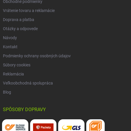
Obchodné podmienky
Vrátenie tovaru a reklamácie
Doprava a platba
Otázky a odpovede
Návody
Kontakt
Podmienky ochrany osobných údajov
Súbory cookies
Reklamácia
Veľkoobchodná spolupráca
Blog
SPÔSOBY DOPRAVY