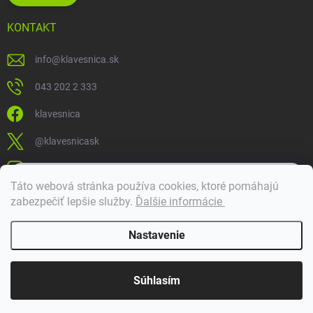
KONTAKT
info
@
klavesnica.sk
043 202 2 333
klavesnica
@klavesnicask
klavesnica_sk
×
Táto webová stránka používa cookies, ktoré pomáhajú
Dobrý deň! 👋 Pomôžem vám nájsť správny diel. Napíšte mi.
zabezpečiť lepšie služby
.
Ďalšie informácie
Doprava a platba
Nastavenie
Copyright 2026
Klávesnica
. Všetky práva vyhradené.
Súhlasím
Vytvoril Shoptet Premium