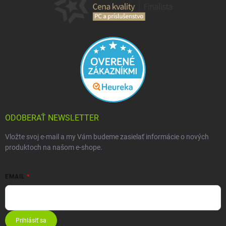
ODOBERAŤ NEWSLETTER
Vložte svoj e-mail a my Vám budeme zasielať informácie o nových
produktoch na našom e-shope.
EMAIL
Prihlásiť sa