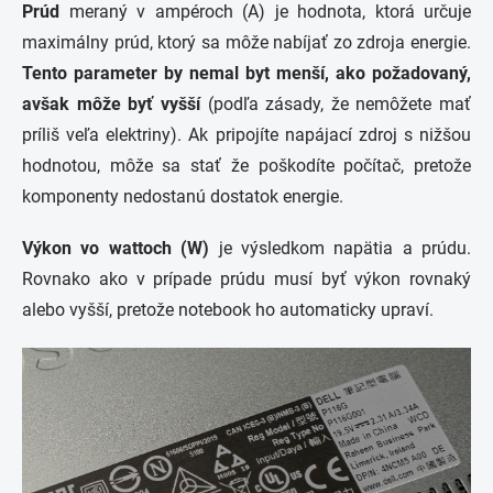
Prúd
meraný v ampéroch (A) je hodnota, ktorá určuje
maximálny prúd, ktorý sa môže nabíjať zo zdroja energie.
Tento parameter by nemal byt menší, ako požadovaný,
avšak môže byť vyšší
(podľa zásady, že nemôžete mať
príliš veľa elektriny). Ak pripojíte napájací zdroj s nižšou
hodnotou, môže sa stať že poškodíte počítač, pretože
komponenty nedostanú dostatok energie.
Výkon vo wattoch (W)
je výsledkom napätia a prúdu.
Rovnako ako v prípade prúdu musí byť výkon rovnaký
alebo vyšší, pretože notebook ho automaticky upraví.